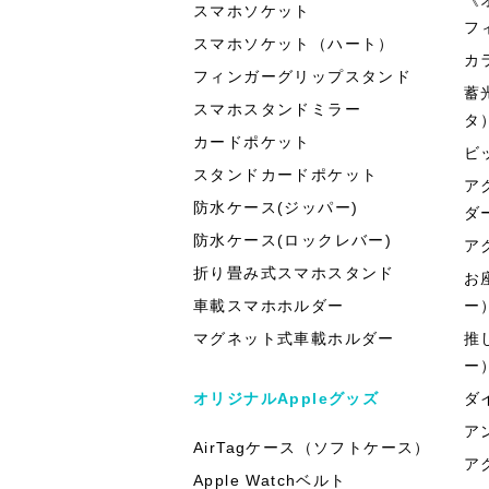
スマホソケット
フ
スマホソケット（ハート）
カ
フィンガーグリップスタンド
蓄
スマホスタンドミラー
タ
カードポケット
ビ
スタンドカードポケット
ア
防水ケース(ジッパー)
ダ
防水ケース(ロックレバー)
ア
折り畳み式スマホスタンド
お
車載スマホホルダー
ー
マグネット式車載ホルダー
推
ー
オリジナルAppleグッズ
ダ
ア
AirTagケース（ソフトケース）
ア
Apple Watchベルト