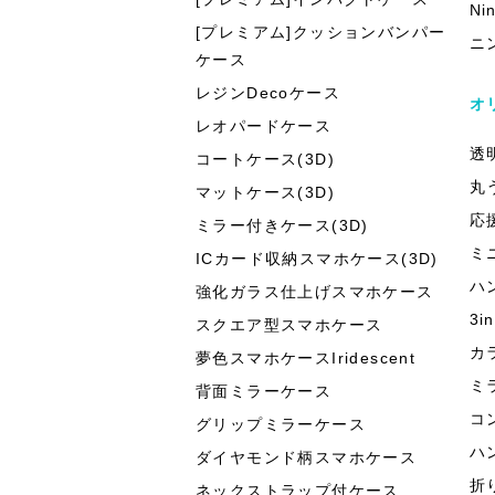
Ni
[プレミアム]クッションバンパー
ニ
ケース
レジンDecoケース
オ
レオパードケース
透
コートケース(3D)
丸
マットケース(3D)
応
ミラー付きケース(3D)
ミ
ICカード収納スマホケース(3D)
ハ
強化ガラス仕上げスマホケース
3
スクエア型スマホケース
カ
夢色スマホケースIridescent
ミ
背面ミラーケース
コ
グリップミラーケース
ハ
ダイヤモンド柄スマホケース
折
ネックストラップ付ケース