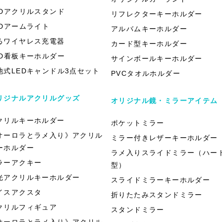
EDアクリルスタンド
リフレクターキーホルダー
EDアームライト
アルバムキーホルダー
るワイヤレス充電器
カード型キーホルダー
ED看板キーホルダー
サインボールキーホルダー
池式LEDキャンドル3点セット
PVCタオルホルダー
リジナルアクリルグッズ
オリジナル鏡・ミラーアイテム
クリルキーホルダー
ポケットミラー
オーロラとラメ入り》アクリル
ミラー付きレザーキーホルダー
ーホルダー
ラメ入りスライドミラー（ハー
ラーアクキー
型）
光アクリルキーホルダー
スライドミラーキーホルダー
イスアクスタ
折りたたみスタンドミラー
クリルフィギュア
スタンドミラー
オーロラとラメ入り》アクリル