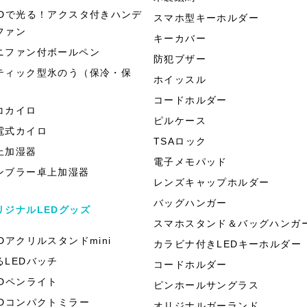
EDで光る！アクスタ付きハンデ
スマホ型キーホルダー
ファン
キーカバー
ニファン付ボールペン
防犯ブザー
ティック型氷のう（保冷・保
ホイッスル
）
コードホルダー
コカイロ
ピルケース
電式カイロ
TSAロック
上加湿器
電子メモパッド
ンブラー卓上加湿器
レンズキャップホルダー
バッグハンガー
リジナルLEDグッズ
スマホスタンド＆バッグハンガ
EDアクリルスタンドmini
カラビナ付きLEDキーホルダー
るLEDバッチ
コードホルダー
EDペンライト
ピンホールサングラス
EDコンパクトミラー
オリジナルガーランド