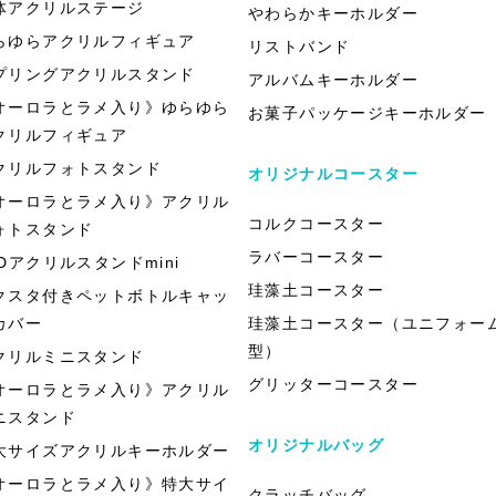
体アクリルステージ
やわらかキーホルダー
らゆらアクリルフィギュア
リストバンド
プリングアクリルスタンド
アルバムキーホルダー
オーロラとラメ入り》ゆらゆら
お菓子パッケージキーホルダー
クリルフィギュア
クリルフォトスタンド
オリジナルコースター
オーロラとラメ入り》アクリル
コルクコースター
ォトスタンド
ラバーコースター
EDアクリルスタンドmini
珪藻土コースター
クスタ付きペットボトルキャッ
カバー
珪藻土コースター（ユニフォー
型）
クリルミニスタンド
グリッターコースター
オーロラとラメ入り》アクリル
ニスタンド
オリジナルバッグ
大サイズアクリルキーホルダー
オーロラとラメ入り》特大サイ
クラッチバッグ