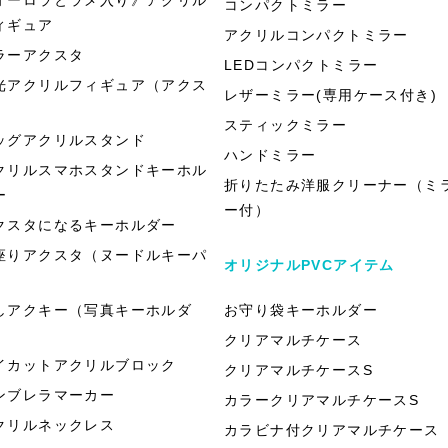
コンパクトミラー
ィギュア
アクリルコンパクトミラー
ラーアクスタ
LEDコンパクトミラー
光アクリルフィギュア（アクス
レザーミラー(専用ケース付き)
）
スティックミラー
ッグアクリルスタンド
ハンドミラー
クリルスマホスタンドキーホル
折りたたみ洋服クリーナー（ミ
ー
ー付）
クスタになるキーホルダー
座りアクスタ（ヌードルキーパ
オリジナルPVCアイテム
）
しアクキー（写真キーホルダ
お守り袋キーホルダー
）
クリアマルチケース
イカットアクリルブロック
クリアマルチケースS
ンブレラマーカー
カラークリアマルチケースS
クリルネックレス
カラビナ付クリアマルチケース