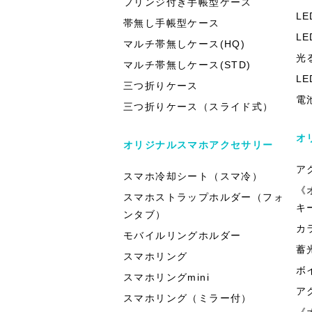
フリンジ付き手帳型ケース
L
帯無し手帳型ケース
L
マルチ帯無しケース(HQ)
光
マルチ帯無しケース(STD)
L
三つ折りケース
電
三つ折りケース（スライド式）
オ
オリジナルスマホアクセサリー
ア
スマホ冷却シート（スマ冷）
《
スマホストラップホルダー（フォ
キ
ンタブ）
カ
モバイルリングホルダー
蓄
スマホリング
ボ
スマホリングmini
ア
スマホリング（ミラー付）
《