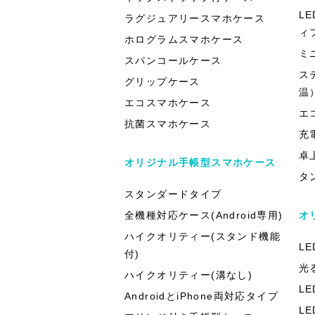
L
ラグジュアリースマホケース
ィ
ホログラムスマホケース
ミ
スパンコールケース
ス
グリップケース
温
エコスマホケース
エ
抗菌スマホケース
充
卓
オリジナル手帳型スマホケース
タ
スタンダードタイプ
全機種対応ケース(Android専用)
オ
ハイクオリティー(スタンド機能
L
付)
光
ハイクオリティー(溝なし)
L
AndroidとiPhone両対応タイプ
L