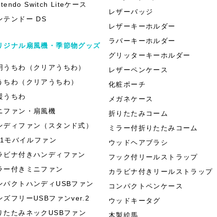
ntendo Switch Liteケース
レザーバッジ
ンテンドー DS
レザーキーホルダー
ラバーキーホルダー
リジナル扇風機・季節物グッズ
グリッターキーホルダー
明うちわ（クリアうちわ）
レザーペンケース
うちわ（クリアうちわ）
化粧ポーチ
援うちわ
メガネケース
ニファン・扇風機
折りたたみコーム
ンディファン（スタンド式）
ミラー付折りたたみコーム
in1モバイルファン
ウッドヘアブラシ
ラビナ付きハンディファン
フック付リールストラップ
ラー付きミニファン
カラビナ付きリールストラップ
ンパクトハンディUSBファン
コンパクトペンケース
ンズフリーUSBファンver.2
ウッドキータグ
りたたみネックUSBファン
木製絵馬