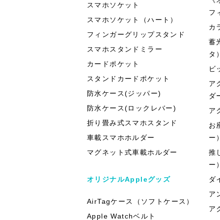
スマホソケット
フ
スマホソケット（ハート）
カ
フィンガーグリップスタンド
蓄
スマホスタンドミラー
タ
カードポケット
ビ
スタンドカードポケット
ア
防水ケース(ジッパー)
ダ
防水ケース(ロックレバー)
ア
折り畳み式スマホスタンド
お
車載スマホホルダー
ー
マグネット式車載ホルダー
推
ー
オリジナルAppleグッズ
ダ
ア
AirTagケース（ソフトケース）
ア
Apple Watchベルト