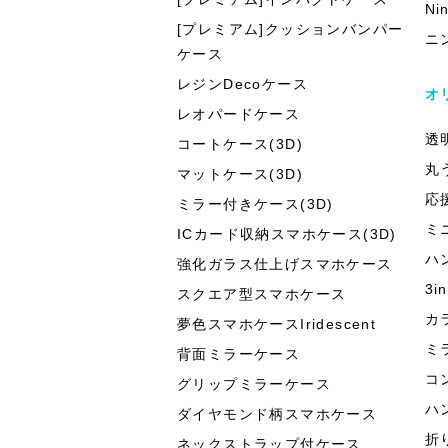
Ni
[プレミアム]クッションバンパー
ニ
ケース
レジンDecoケース
オ
レオパードケース
透
コートケース(3D)
丸
マットケース(3D)
応
ミラー付きケース(3D)
ミ
ICカード収納スマホケース(3D)
ハ
強化ガラス仕上げスマホケース
3
スクエア型スマホケース
カ
夢色スマホケースIridescent
ミ
背面ミラーケース
コ
グリップミラーケース
ハ
ダイヤモンド柄スマホケース
折
ネックストラップ付ケース