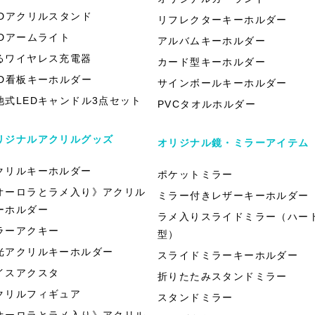
EDアクリルスタンド
リフレクターキーホルダー
EDアームライト
アルバムキーホルダー
るワイヤレス充電器
カード型キーホルダー
ED看板キーホルダー
サインボールキーホルダー
池式LEDキャンドル3点セット
PVCタオルホルダー
リジナルアクリルグッズ
オリジナル鏡・ミラーアイテム
クリルキーホルダー
ポケットミラー
オーロラとラメ入り》アクリル
ミラー付きレザーキーホルダー
ーホルダー
ラメ入りスライドミラー（ハー
ラーアクキー
型）
光アクリルキーホルダー
スライドミラーキーホルダー
イスアクスタ
折りたたみスタンドミラー
クリルフィギュア
スタンドミラー
オーロラとラメ入り》アクリル