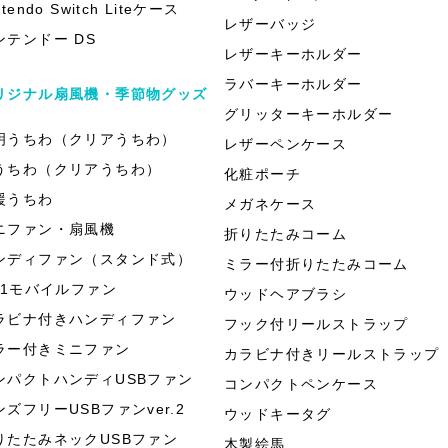
ntendo Switch Liteケース
レザーバッジ
ンテンドー DS
レザーキーホルダー
ラバーキーホルダー
リジナル扇風機・季節物グッズ
グリッターキーホルダー
明うちわ（クリアうちわ）
レザーペンケース
うちわ（クリアうちわ）
化粧ポーチ
援うちわ
メガネケース
ニファン・扇風機
折りたたみコーム
ンディファン（スタンド式）
ミラー付折りたたみコーム
in1モバイルファン
ウッドヘアブラシ
ラビナ付きハンディファン
フック付リールストラップ
ラー付きミニファン
カラビナ付きリールストラップ
ンパクトハンディUSBファン
コンパクトペンケース
ンズフリーUSBファンver.2
ウッドキータグ
りたたみネックUSBファン
木製絵馬