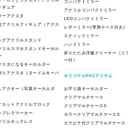
コンパクトミラー
ィギュア
アクリルコンパクトミラー
ラーアクスタ
LEDコンパクトミラー
光アクリルフィギュア（アクス
レザーミラー(専用ケース付き)
）
スティックミラー
ッグアクリルスタンド
ハンドミラー
クリルスマホスタンドキーホル
折りたたみ洋服クリーナー（ミ
ー
ー付）
クスタになるキーホルダー
座りアクスタ（ヌードルキーパ
オリジナルPVCアイテム
）
しアクキー（写真キーホルダ
お守り袋キーホルダー
）
クリアマルチケース
イカットアクリルブロック
クリアマルチケースS
ンブレラマーカー
カラークリアマルチケースS
クリルネックレス
カラビナ付クリアマルチケース