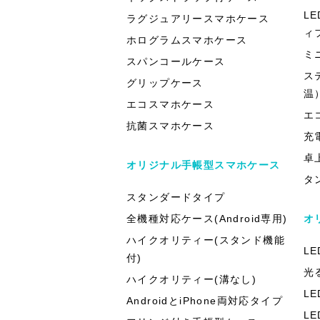
L
ラグジュアリースマホケース
ィ
ホログラムスマホケース
ミ
スパンコールケース
ス
グリップケース
温
エコスマホケース
エ
抗菌スマホケース
充
卓
オリジナル手帳型スマホケース
タ
スタンダードタイプ
全機種対応ケース(Android専用)
オ
ハイクオリティー(スタンド機能
L
付)
光
ハイクオリティー(溝なし)
L
AndroidとiPhone両対応タイプ
L