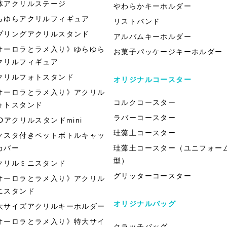
体アクリルステージ
やわらかキーホルダー
らゆらアクリルフィギュア
リストバンド
プリングアクリルスタンド
アルバムキーホルダー
オーロラとラメ入り》ゆらゆら
お菓子パッケージキーホルダー
クリルフィギュア
クリルフォトスタンド
オリジナルコースター
オーロラとラメ入り》アクリル
コルクコースター
ォトスタンド
ラバーコースター
EDアクリルスタンドmini
珪藻土コースター
クスタ付きペットボトルキャッ
カバー
珪藻土コースター（ユニフォー
型）
クリルミニスタンド
グリッターコースター
オーロラとラメ入り》アクリル
ニスタンド
オリジナルバッグ
大サイズアクリルキーホルダー
オーロラとラメ入り》特大サイ
クラッチバッグ