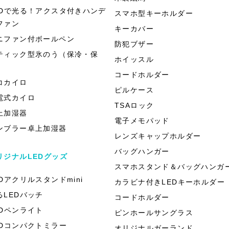
EDで光る！アクスタ付きハンデ
スマホ型キーホルダー
ファン
キーカバー
ニファン付ボールペン
防犯ブザー
ティック型氷のう（保冷・保
ホイッスル
）
コードホルダー
コカイロ
ピルケース
電式カイロ
TSAロック
上加湿器
電子メモパッド
ンブラー卓上加湿器
レンズキャップホルダー
バッグハンガー
リジナルLEDグッズ
スマホスタンド＆バッグハンガ
EDアクリルスタンドmini
カラビナ付きLEDキーホルダー
るLEDバッチ
コードホルダー
EDペンライト
ピンホールサングラス
EDコンパクトミラー
オリジナルガーランド