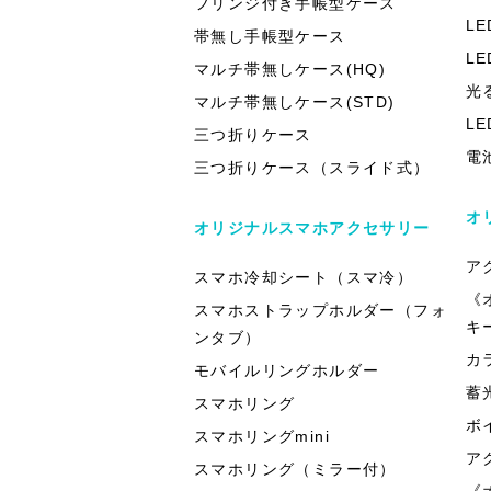
フリンジ付き手帳型ケース
L
帯無し手帳型ケース
L
マルチ帯無しケース(HQ)
光
マルチ帯無しケース(STD)
L
三つ折りケース
電
三つ折りケース（スライド式）
オ
オリジナルスマホアクセサリー
ア
スマホ冷却シート（スマ冷）
《
スマホストラップホルダー（フォ
キ
ンタブ）
カ
モバイルリングホルダー
蓄
スマホリング
ボ
スマホリングmini
ア
スマホリング（ミラー付）
《