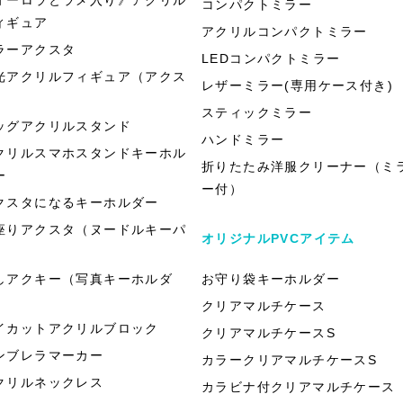
コンパクトミラー
ィギュア
アクリルコンパクトミラー
ラーアクスタ
LEDコンパクトミラー
光アクリルフィギュア（アクス
レザーミラー(専用ケース付き)
）
スティックミラー
ッグアクリルスタンド
ハンドミラー
クリルスマホスタンドキーホル
折りたたみ洋服クリーナー（ミ
ー
ー付）
クスタになるキーホルダー
座りアクスタ（ヌードルキーパ
オリジナルPVCアイテム
）
しアクキー（写真キーホルダ
お守り袋キーホルダー
）
クリアマルチケース
イカットアクリルブロック
クリアマルチケースS
ンブレラマーカー
カラークリアマルチケースS
クリルネックレス
カラビナ付クリアマルチケース