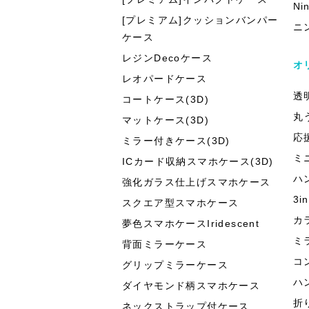
Ni
[プレミアム]クッションバンパー
ニ
ケース
レジンDecoケース
オ
レオパードケース
透
コートケース(3D)
丸
マットケース(3D)
応
ミラー付きケース(3D)
ミ
ICカード収納スマホケース(3D)
ハ
強化ガラス仕上げスマホケース
3
スクエア型スマホケース
カ
夢色スマホケースIridescent
ミ
背面ミラーケース
コ
グリップミラーケース
ハ
ダイヤモンド柄スマホケース
折
ネックストラップ付ケース