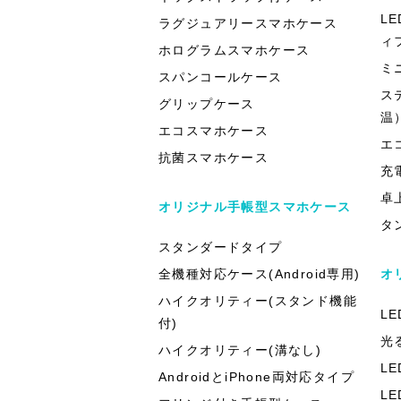
L
ラグジュアリースマホケース
ィ
ホログラムスマホケース
ミ
スパンコールケース
ス
グリップケース
温
エコスマホケース
エ
抗菌スマホケース
充
卓
オリジナル手帳型スマホケース
タ
スタンダードタイプ
全機種対応ケース(Android専用)
オ
ハイクオリティー(スタンド機能
L
付)
光
ハイクオリティー(溝なし)
L
AndroidとiPhone両対応タイプ
L