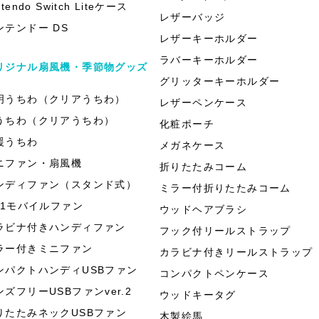
ntendo Switch Liteケース
レザーバッジ
ンテンドー DS
レザーキーホルダー
ラバーキーホルダー
リジナル扇風機・季節物グッズ
グリッターキーホルダー
明うちわ（クリアうちわ）
レザーペンケース
うちわ（クリアうちわ）
化粧ポーチ
援うちわ
メガネケース
ニファン・扇風機
折りたたみコーム
ンディファン（スタンド式）
ミラー付折りたたみコーム
in1モバイルファン
ウッドヘアブラシ
ラビナ付きハンディファン
フック付リールストラップ
ラー付きミニファン
カラビナ付きリールストラップ
ンパクトハンディUSBファン
コンパクトペンケース
ンズフリーUSBファンver.2
ウッドキータグ
りたたみネックUSBファン
木製絵馬