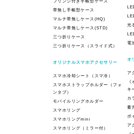
フリンジ付き手帳型ケース
L
帯無し手帳型ケース
L
マルチ帯無しケース(HQ)
光
マルチ帯無しケース(STD)
L
三つ折りケース
電
三つ折りケース（スライド式）
オ
オリジナルスマホアクセサリー
ア
スマホ冷却シート（スマ冷）
《
スマホストラップホルダー（フォ
キ
ンタブ）
カ
モバイルリングホルダー
蓄
スマホリング
ボ
スマホリングmini
ア
スマホリング（ミラー付）
《