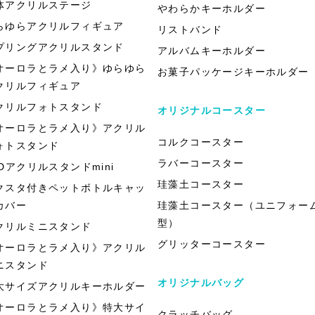
体アクリルステージ
やわらかキーホルダー
らゆらアクリルフィギュア
リストバンド
プリングアクリルスタンド
アルバムキーホルダー
オーロラとラメ入り》ゆらゆら
お菓子パッケージキーホルダー
クリルフィギュア
クリルフォトスタンド
オリジナルコースター
オーロラとラメ入り》アクリル
コルクコースター
ォトスタンド
ラバーコースター
EDアクリルスタンドmini
珪藻土コースター
クスタ付きペットボトルキャッ
カバー
珪藻土コースター（ユニフォー
型）
クリルミニスタンド
グリッターコースター
オーロラとラメ入り》アクリル
ニスタンド
オリジナルバッグ
大サイズアクリルキーホルダー
オーロラとラメ入り》特大サイ
クラッチバッグ