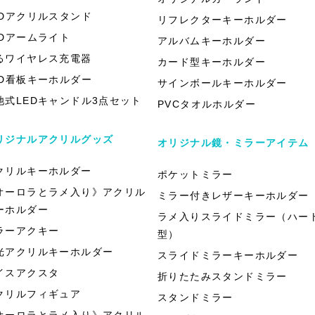
EDアクリルスタンド
リフレクターキーホルダー
EDアームライト
アルバムキーホルダー
るワイヤレス充電器
カード型キーホルダー
ED看板キーホルダー
サインボールキーホルダー
池式LEDキャンドル3点セット
PVCタオルホルダー
リジナルアクリルグッズ
オリジナル鏡・ミラーアイテム
クリルキーホルダー
ポケットミラー
オーロラとラメ入り》アクリル
ミラー付きレザーキーホルダー
ーホルダー
ラメ入りスライドミラー（ハー
ラーアクキー
型）
光アクリルキーホルダー
スライドミラーキーホルダー
イスアクスタ
折りたたみスタンドミラー
クリルフィギュア
スタンドミラー
オーロラとラメ入り》アクリル