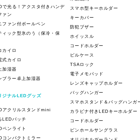
EDで光る！アクスタ付きハンデ
スマホ型キーホルダー
ファン
キーカバー
ニファン付ボールペン
防犯ブザー
ティック型氷のう（保冷・保
ホイッスル
）
コードホルダー
コカイロ
ピルケース
電式カイロ
TSAロック
上加湿器
電子メモパッド
ンブラー卓上加湿器
レンズキャップホルダー
バッグハンガー
リジナルLEDグッズ
スマホスタンド＆バッグハンガ
EDアクリルスタンドmini
カラビナ付きLEDキーホルダー
るLEDバッチ
コードホルダー
EDペンライト
ピンホールサングラス
EDコンパクトミラー
オリジナルガーランド