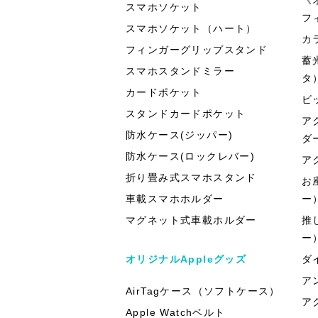
スマホソケット
フ
スマホソケット（ハート）
カ
フィンガーグリップスタンド
蓄
スマホスタンドミラー
タ
カードポケット
ビ
スタンドカードポケット
ア
防水ケース(ジッパー)
ダ
防水ケース(ロックレバー)
ア
折り畳み式スマホスタンド
お
車載スマホホルダー
ー
マグネット式車載ホルダー
推
ー
オリジナルAppleグッズ
ダ
ア
AirTagケース（ソフトケース）
ア
Apple Watchベルト