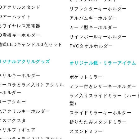
EDアクリルスタンド
リフレクターキーホルダー
EDアームライト
アルバムキーホルダー
るワイヤレス充電器
カード型キーホルダー
ED看板キーホルダー
サインボールキーホルダー
池式LEDキャンドル3点セット
PVCタオルホルダー
リジナルアクリルグッズ
オリジナル鏡・ミラーアイテム
クリルキーホルダー
ポケットミラー
オーロラとラメ入り》アクリル
ミラー付きレザーキーホルダー
ーホルダー
ラメ入りスライドミラー（ハー
ラーアクキー
型）
光アクリルキーホルダー
スライドミラーキーホルダー
イスアクスタ
折りたたみスタンドミラー
クリルフィギュア
スタンドミラー
オーロラとラメ入り》アクリル