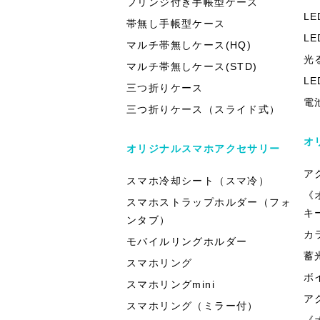
フリンジ付き手帳型ケース
L
帯無し手帳型ケース
L
マルチ帯無しケース(HQ)
光
マルチ帯無しケース(STD)
L
三つ折りケース
電
三つ折りケース（スライド式）
オ
オリジナルスマホアクセサリー
ア
スマホ冷却シート（スマ冷）
《
スマホストラップホルダー（フォ
キ
ンタブ）
カ
モバイルリングホルダー
蓄
スマホリング
ボ
スマホリングmini
ア
スマホリング（ミラー付）
《