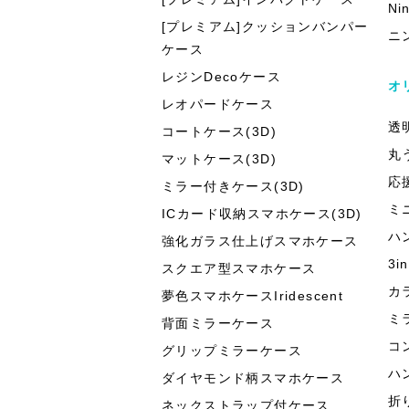
Ni
[プレミアム]クッションバンパー
ニ
ケース
レジンDecoケース
オ
レオパードケース
透
コートケース(3D)
丸
マットケース(3D)
応
ミラー付きケース(3D)
ミ
ICカード収納スマホケース(3D)
ハ
強化ガラス仕上げスマホケース
3
スクエア型スマホケース
カ
夢色スマホケースIridescent
ミ
背面ミラーケース
コ
グリップミラーケース
ハ
ダイヤモンド柄スマホケース
折
ネックストラップ付ケース