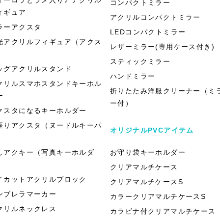
コンパクトミラー
ィギュア
アクリルコンパクトミラー
ラーアクスタ
LEDコンパクトミラー
光アクリルフィギュア（アクス
レザーミラー(専用ケース付き)
）
スティックミラー
ッグアクリルスタンド
ハンドミラー
クリルスマホスタンドキーホル
折りたたみ洋服クリーナー（ミ
ー
ー付）
クスタになるキーホルダー
座りアクスタ（ヌードルキーパ
オリジナルPVCアイテム
）
しアクキー（写真キーホルダ
お守り袋キーホルダー
）
クリアマルチケース
イカットアクリルブロック
クリアマルチケースS
ンブレラマーカー
カラークリアマルチケースS
クリルネックレス
カラビナ付クリアマルチケース