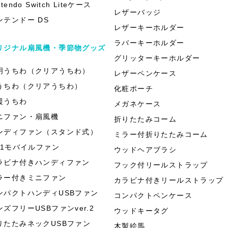
ntendo Switch Liteケース
レザーバッジ
ンテンドー DS
レザーキーホルダー
ラバーキーホルダー
リジナル扇風機・季節物グッズ
グリッターキーホルダー
明うちわ（クリアうちわ）
レザーペンケース
うちわ（クリアうちわ）
化粧ポーチ
援うちわ
メガネケース
ニファン・扇風機
折りたたみコーム
ンディファン（スタンド式）
ミラー付折りたたみコーム
in1モバイルファン
ウッドヘアブラシ
ラビナ付きハンディファン
フック付リールストラップ
ラー付きミニファン
カラビナ付きリールストラップ
ンパクトハンディUSBファン
コンパクトペンケース
ンズフリーUSBファンver.2
ウッドキータグ
りたたみネックUSBファン
木製絵馬