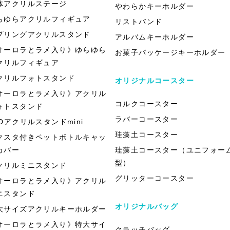
体アクリルステージ
やわらかキーホルダー
らゆらアクリルフィギュア
リストバンド
プリングアクリルスタンド
アルバムキーホルダー
オーロラとラメ入り》ゆらゆら
お菓子パッケージキーホルダー
クリルフィギュア
クリルフォトスタンド
オリジナルコースター
オーロラとラメ入り》アクリル
コルクコースター
ォトスタンド
ラバーコースター
EDアクリルスタンドmini
珪藻土コースター
クスタ付きペットボトルキャッ
カバー
珪藻土コースター（ユニフォー
型）
クリルミニスタンド
グリッターコースター
オーロラとラメ入り》アクリル
ニスタンド
オリジナルバッグ
大サイズアクリルキーホルダー
オーロラとラメ入り》特大サイ
クラッチバッグ