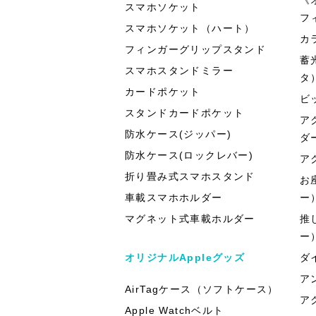
スマホソケット
フ
スマホソケット（ハート）
カ
フィンガーグリップスタンド
蓄
スマホスタンドミラー
タ
カードポケット
ビ
スタンドカードポケット
ア
防水ケース(ジッパー)
ダ
防水ケース(ロックレバー)
ア
折り畳み式スマホスタンド
お
車載スマホホルダー
ー
マグネット式車載ホルダー
推
ー
オリジナルAppleグッズ
ダ
ア
AirTagケース（ソフトケース）
ア
Apple Watchベルト