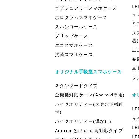
L
ラグジュアリースマホケース
ィ
ホログラムスマホケース
ミ
スパンコールケース
ス
グリップケース
温
エコスマホケース
エ
抗菌スマホケース
充
卓
オリジナル手帳型スマホケース
タ
スタンダードタイプ
全機種対応ケース(Android専用)
オ
ハイクオリティー(スタンド機能
L
付)
光
ハイクオリティー(溝なし)
L
AndroidとiPhone両対応タイプ
L