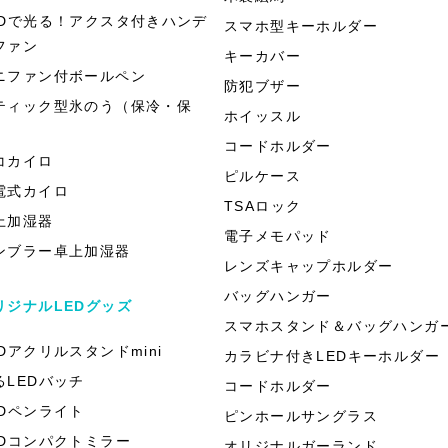
EDで光る！アクスタ付きハンデ
スマホ型キーホルダー
ファン
キーカバー
ニファン付ボールペン
防犯ブザー
ティック型氷のう（保冷・保
ホイッスル
）
コードホルダー
コカイロ
ピルケース
電式カイロ
TSAロック
上加湿器
電子メモパッド
ンブラー卓上加湿器
レンズキャップホルダー
バッグハンガー
リジナルLEDグッズ
スマホスタンド＆バッグハンガ
EDアクリルスタンドmini
カラビナ付きLEDキーホルダー
るLEDバッチ
コードホルダー
EDペンライト
ピンホールサングラス
EDコンパクトミラー
オリジナルガーランド