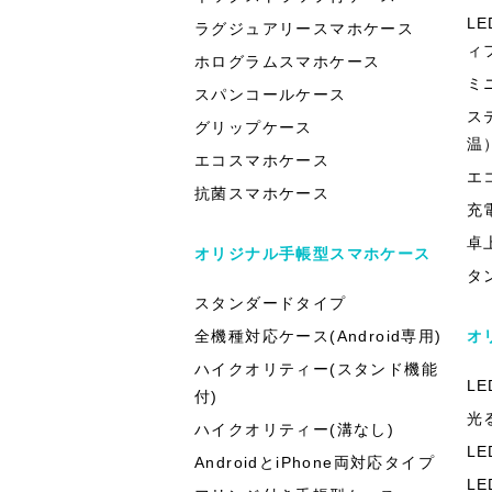
L
ラグジュアリースマホケース
ィ
ホログラムスマホケース
ミ
スパンコールケース
ス
グリップケース
温
エコスマホケース
エ
抗菌スマホケース
充
卓
オリジナル手帳型スマホケース
タ
スタンダードタイプ
全機種対応ケース(Android専用)
オ
ハイクオリティー(スタンド機能
L
付)
光
ハイクオリティー(溝なし)
L
AndroidとiPhone両対応タイプ
L