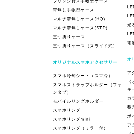
フリンジ付き手帳型ケース
L
帯無し手帳型ケース
L
マルチ帯無しケース(HQ)
光
マルチ帯無しケース(STD)
L
三つ折りケース
電
三つ折りケース（スライド式）
オ
オリジナルスマホアクセサリー
ア
スマホ冷却シート（スマ冷）
《
スマホストラップホルダー（フォ
キ
ンタブ）
カ
モバイルリングホルダー
蓄
スマホリング
ボ
スマホリングmini
ア
スマホリング（ミラー付）
《