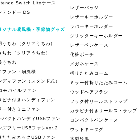
ntendo Switch Liteケース
レザーバッジ
ンテンドー DS
レザーキーホルダー
ラバーキーホルダー
リジナル扇風機・季節物グッズ
グリッターキーホルダー
明うちわ（クリアうちわ）
レザーペンケース
うちわ（クリアうちわ）
化粧ポーチ
援うちわ
メガネケース
ニファン・扇風機
折りたたみコーム
ンディファン（スタンド式）
ミラー付折りたたみコーム
in1モバイルファン
ウッドヘアブラシ
ラビナ付きハンディファン
フック付リールストラップ
ラー付きミニファン
カラビナ付きリールストラップ
ンパクトハンディUSBファン
コンパクトペンケース
ンズフリーUSBファンver.2
ウッドキータグ
りたたみネックUSBファン
木製絵馬