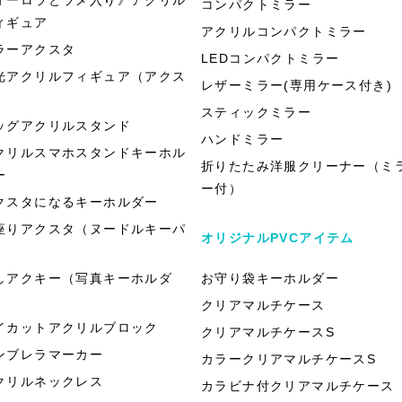
コンパクトミラー
ィギュア
アクリルコンパクトミラー
ラーアクスタ
LEDコンパクトミラー
光アクリルフィギュア（アクス
レザーミラー(専用ケース付き)
）
スティックミラー
ッグアクリルスタンド
ハンドミラー
クリルスマホスタンドキーホル
折りたたみ洋服クリーナー（ミ
ー
ー付）
クスタになるキーホルダー
座りアクスタ（ヌードルキーパ
オリジナルPVCアイテム
）
しアクキー（写真キーホルダ
お守り袋キーホルダー
）
クリアマルチケース
イカットアクリルブロック
クリアマルチケースS
ンブレラマーカー
カラークリアマルチケースS
クリルネックレス
カラビナ付クリアマルチケース