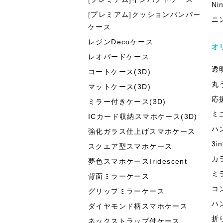
Ni
[プレミアム]クッションバンパー
ニ
ケース
レジンDecoケース
オ
レオパードケース
透
コートケース(3D)
丸
マットケース(3D)
応
ミラー付きケース(3D)
ミ
ICカード収納スマホケース(3D)
ハ
強化ガラス仕上げスマホケース
3
スクエア型スマホケース
カ
夢色スマホケースIridescent
ミ
背面ミラーケース
コ
グリップミラーケース
ハ
ダイヤモンド柄スマホケース
折
ネックストラップ付ケース