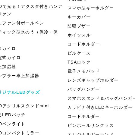
EDで光る！アクスタ付きハンデ
スマホ型キーホルダー
ファン
キーカバー
ニファン付ボールペン
防犯ブザー
ティック型氷のう（保冷・保
ホイッスル
）
コードホルダー
コカイロ
ピルケース
電式カイロ
TSAロック
上加湿器
電子メモパッド
ンブラー卓上加湿器
レンズキャップホルダー
バッグハンガー
リジナルLEDグッズ
スマホスタンド＆バッグハンガ
EDアクリルスタンドmini
カラビナ付きLEDキーホルダー
るLEDバッチ
コードホルダー
EDペンライト
ピンホールサングラス
EDコンパクトミラー
オリジナルガーランド