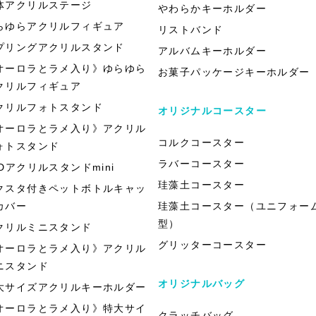
体アクリルステージ
やわらかキーホルダー
らゆらアクリルフィギュア
リストバンド
プリングアクリルスタンド
アルバムキーホルダー
オーロラとラメ入り》ゆらゆら
お菓子パッケージキーホルダー
クリルフィギュア
クリルフォトスタンド
オリジナルコースター
オーロラとラメ入り》アクリル
コルクコースター
ォトスタンド
ラバーコースター
EDアクリルスタンドmini
珪藻土コースター
クスタ付きペットボトルキャッ
カバー
珪藻土コースター（ユニフォー
型）
クリルミニスタンド
グリッターコースター
オーロラとラメ入り》アクリル
ニスタンド
オリジナルバッグ
大サイズアクリルキーホルダー
オーロラとラメ入り》特大サイ
クラッチバッグ