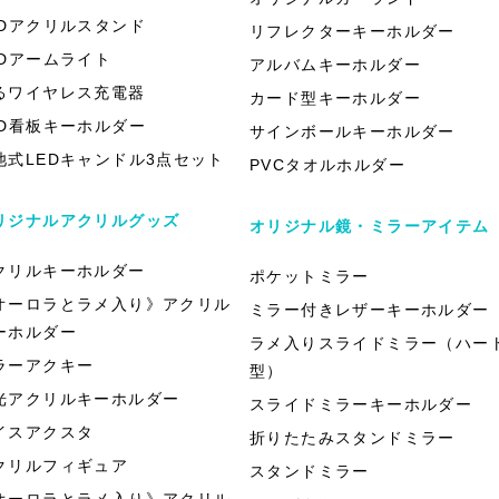
EDアクリルスタンド
リフレクターキーホルダー
EDアームライト
アルバムキーホルダー
るワイヤレス充電器
カード型キーホルダー
ED看板キーホルダー
サインボールキーホルダー
池式LEDキャンドル3点セット
PVCタオルホルダー
リジナルアクリルグッズ
オリジナル鏡・ミラーアイテム
クリルキーホルダー
ポケットミラー
オーロラとラメ入り》アクリル
ミラー付きレザーキーホルダー
ーホルダー
ラメ入りスライドミラー（ハー
ラーアクキー
型）
光アクリルキーホルダー
スライドミラーキーホルダー
イスアクスタ
折りたたみスタンドミラー
クリルフィギュア
スタンドミラー
オーロラとラメ入り》アクリル