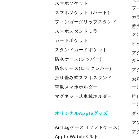
スマホソケット
フ
スマホソケット（ハート）
カ
フィンガーグリップスタンド
蓄
スマホスタンドミラー
タ
カードポケット
ビ
スタンドカードポケット
ア
防水ケース(ジッパー)
ダ
防水ケース(ロックレバー)
ア
折り畳み式スマホスタンド
お
車載スマホホルダー
ー
マグネット式車載ホルダー
推
ー
オリジナルAppleグッズ
ダ
ア
AirTagケース（ソフトケース）
ア
Apple Watchベルト