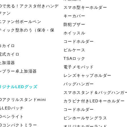
EDで光る！アクスタ付きハンデ
スマホ型キーホルダー
ファン
キーカバー
ニファン付ボールペン
防犯ブザー
ティック型氷のう（保冷・保
ホイッスル
）
コードホルダー
コカイロ
ピルケース
電式カイロ
TSAロック
上加湿器
電子メモパッド
ンブラー卓上加湿器
レンズキャップホルダー
バッグハンガー
リジナルLEDグッズ
スマホスタンド＆バッグハンガ
EDアクリルスタンドmini
カラビナ付きLEDキーホルダー
るLEDバッチ
コードホルダー
EDペンライト
ピンホールサングラス
EDコンパクトミラー
オリジナルガーランド