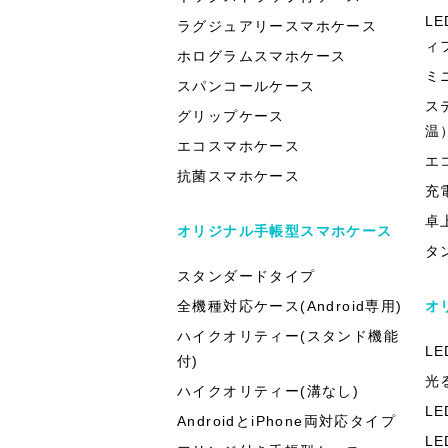
L
ラグジュアリースマホケース
ィ
ホログラムスマホケース
ミ
スパンコールケース
ス
グリップケース
温
エコスマホケース
エ
抗菌スマホケース
充
卓
オリジナル手帳型スマホケース
タ
スタンダードタイプ
全機種対応ケース(Android専用)
オ
ハイクオリティー(スタンド機能
L
付)
光
ハイクオリティー(溝なし)
L
AndroidとiPhone両対応タイプ
L