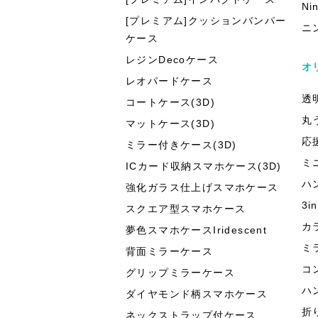
Ni
[プレミアム]クッションバンパー
ニ
ケース
レジンDecoケース
オ
レオパードケース
透
コートケース(3D)
丸
マットケース(3D)
応
ミラー付きケース(3D)
ミ
ICカード収納スマホケース(3D)
ハ
強化ガラス仕上げスマホケース
3
スクエア型スマホケース
カ
夢色スマホケースIridescent
ミ
背面ミラーケース
コ
グリップミラーケース
ハ
ダイヤモンド柄スマホケース
折
ネックストラップ付ケース