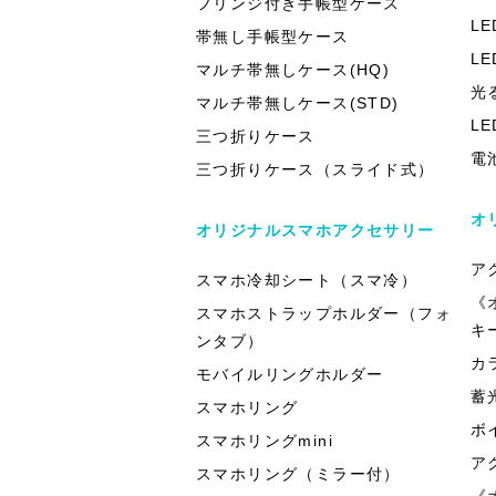
フリンジ付き手帳型ケース
L
帯無し手帳型ケース
L
マルチ帯無しケース(HQ)
光
マルチ帯無しケース(STD)
L
三つ折りケース
電
三つ折りケース（スライド式）
オ
オリジナルスマホアクセサリー
ア
スマホ冷却シート（スマ冷）
《
スマホストラップホルダー（フォ
キ
ンタブ）
カ
モバイルリングホルダー
蓄
スマホリング
ボ
スマホリングmini
ア
スマホリング（ミラー付）
《