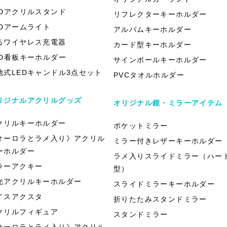
EDアクリルスタンド
リフレクターキーホルダー
EDアームライト
アルバムキーホルダー
るワイヤレス充電器
カード型キーホルダー
ED看板キーホルダー
サインボールキーホルダー
池式LEDキャンドル3点セット
PVCタオルホルダー
リジナルアクリルグッズ
オリジナル鏡・ミラーアイテム
クリルキーホルダー
ポケットミラー
オーロラとラメ入り》アクリル
ミラー付きレザーキーホルダー
ーホルダー
ラメ入りスライドミラー（ハー
ラーアクキー
型）
光アクリルキーホルダー
スライドミラーキーホルダー
イスアクスタ
折りたたみスタンドミラー
クリルフィギュア
スタンドミラー
オーロラとラメ入り》アクリル