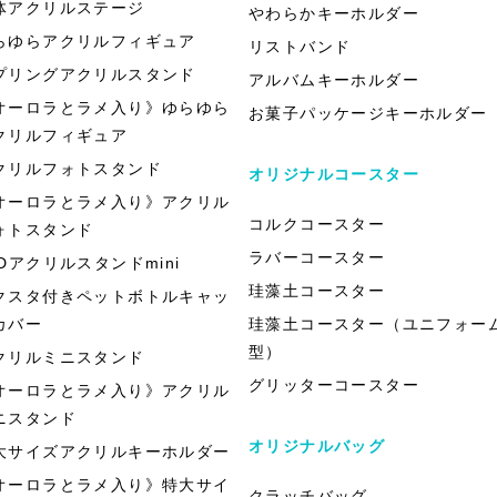
体アクリルステージ
やわらかキーホルダー
らゆらアクリルフィギュア
リストバンド
プリングアクリルスタンド
アルバムキーホルダー
オーロラとラメ入り》ゆらゆら
お菓子パッケージキーホルダー
クリルフィギュア
クリルフォトスタンド
オリジナルコースター
オーロラとラメ入り》アクリル
コルクコースター
ォトスタンド
ラバーコースター
EDアクリルスタンドmini
珪藻土コースター
クスタ付きペットボトルキャッ
カバー
珪藻土コースター（ユニフォー
型）
クリルミニスタンド
グリッターコースター
オーロラとラメ入り》アクリル
ニスタンド
オリジナルバッグ
大サイズアクリルキーホルダー
オーロラとラメ入り》特大サイ
クラッチバッグ