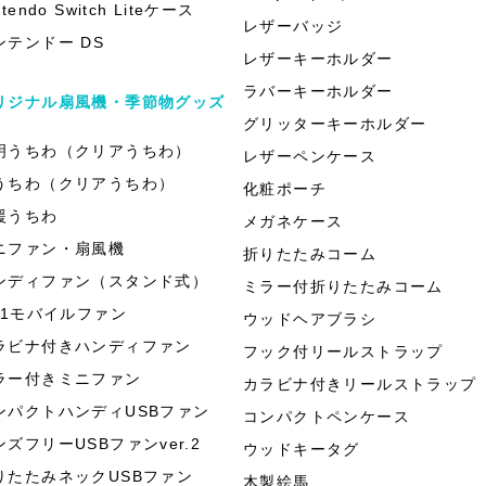
ntendo Switch Liteケース
レザーバッジ
ンテンドー DS
レザーキーホルダー
ラバーキーホルダー
リジナル扇風機・季節物グッズ
グリッターキーホルダー
明うちわ（クリアうちわ）
レザーペンケース
うちわ（クリアうちわ）
化粧ポーチ
援うちわ
メガネケース
ニファン・扇風機
折りたたみコーム
ンディファン（スタンド式）
ミラー付折りたたみコーム
in1モバイルファン
ウッドヘアブラシ
ラビナ付きハンディファン
フック付リールストラップ
ラー付きミニファン
カラビナ付きリールストラップ
ンパクトハンディUSBファン
コンパクトペンケース
ンズフリーUSBファンver.2
ウッドキータグ
りたたみネックUSBファン
木製絵馬