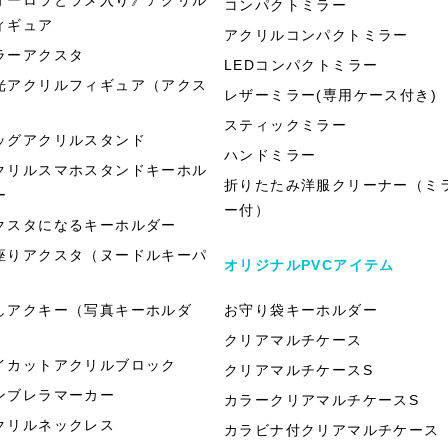
コンパクトミラー
ィギュア
アクリルコンパクトミラー
ラーアクスタ
LEDコンパクトミラー
光アクリルフィギュア（アクス
レザーミラー(専用ケース付き)
）
スティックミラー
ッグアクリルスタンド
ハンドミラー
クリルスマホスタンドキーホル
折りたたみ洋服クリーナー（ミ
ー
ー付）
クスタになるキーホルダー
座りアクスタ（ヌードルキーパ
オリジナルPVCアイテム
）
しアクキー（写真キーホルダ
お守り袋キーホルダー
）
クリアマルチケース
イカットアクリルブロック
クリアマルチケースS
ンブレラマーカー
カラークリアマルチケースS
クリルネックレス
カラビナ付クリアマルチケース