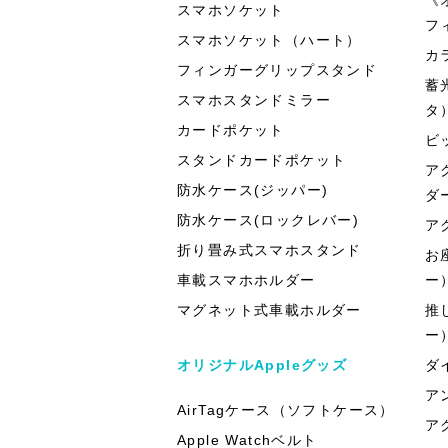
スマホソケット
フ
スマホソケット（ハート）
カ
フィンガーグリップスタンド
蓄
スマホスタンドミラー
タ
カードポケット
ビ
スタンドカードポケット
ア
防水ケース(ジッパー)
ダ
防水ケース(ロックレバー)
ア
折り畳み式スマホスタンド
お
車載スマホホルダー
ー
マグネット式車載ホルダー
推
ー
オリジナルAppleグッズ
ダ
ア
AirTagケース（ソフトケース）
ア
Apple Watchベルト