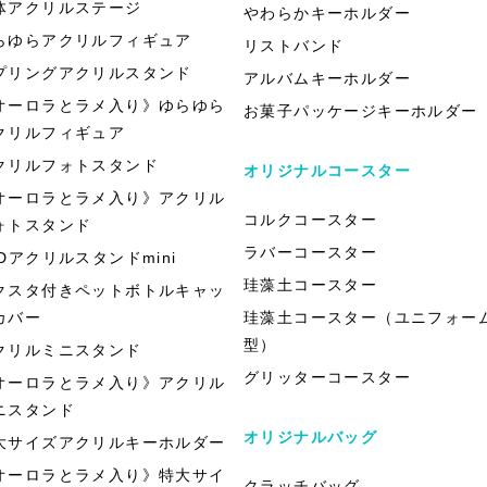
体アクリルステージ
やわらかキーホルダー
らゆらアクリルフィギュア
リストバンド
プリングアクリルスタンド
アルバムキーホルダー
オーロラとラメ入り》ゆらゆら
お菓子パッケージキーホルダー
クリルフィギュア
クリルフォトスタンド
オリジナルコースター
オーロラとラメ入り》アクリル
コルクコースター
ォトスタンド
ラバーコースター
EDアクリルスタンドmini
珪藻土コースター
クスタ付きペットボトルキャッ
カバー
珪藻土コースター（ユニフォー
型）
クリルミニスタンド
グリッターコースター
オーロラとラメ入り》アクリル
ニスタンド
オリジナルバッグ
大サイズアクリルキーホルダー
オーロラとラメ入り》特大サイ
クラッチバッグ