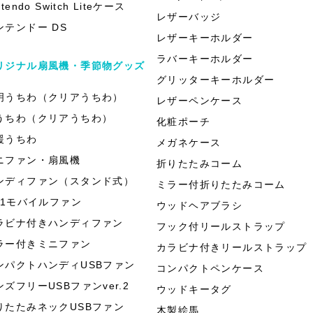
ntendo Switch Liteケース
レザーバッジ
ンテンドー DS
レザーキーホルダー
ラバーキーホルダー
リジナル扇風機・季節物グッズ
グリッターキーホルダー
明うちわ（クリアうちわ）
レザーペンケース
うちわ（クリアうちわ）
化粧ポーチ
援うちわ
メガネケース
ニファン・扇風機
折りたたみコーム
ンディファン（スタンド式）
ミラー付折りたたみコーム
in1モバイルファン
ウッドヘアブラシ
ラビナ付きハンディファン
フック付リールストラップ
ラー付きミニファン
カラビナ付きリールストラップ
ンパクトハンディUSBファン
コンパクトペンケース
ンズフリーUSBファンver.2
ウッドキータグ
りたたみネックUSBファン
木製絵馬