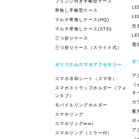
フリンジ付き手帳型ケース
L
帯無し手帳型ケース
L
マルチ帯無しケース(HQ)
光
マルチ帯無しケース(STD)
L
三つ折りケース
電
三つ折りケース（スライド式）
オ
オリジナルスマホアクセサリー
ア
スマホ冷却シート（スマ冷）
《
スマホストラップホルダー（フォ
キ
ンタブ）
カ
モバイルリングホルダー
蓄
スマホリング
ボ
スマホリングmini
ア
スマホリング（ミラー付）
《