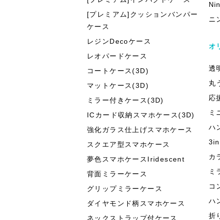
Ni
[プレミアム]クッションバンパー
ニ
ケース
レジンDecoケース
オ
レオパードケース
透
コートケース(3D)
丸
マットケース(3D)
応
ミラー付きケース(3D)
ミ
ICカード収納スマホケース(3D)
ハ
強化ガラス仕上げスマホケース
3
スクエア型スマホケース
カ
夢色スマホケースIridescent
ミ
背面ミラーケース
コ
グリップミラーケース
ハ
ダイヤモンド柄スマホケース
折
ネックストラップ付ケース