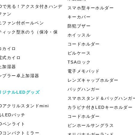
EDで光る！アクスタ付きハンデ
スマホ型キーホルダー
ファン
キーカバー
ニファン付ボールペン
防犯ブザー
ティック型氷のう（保冷・保
ホイッスル
）
コードホルダー
コカイロ
ピルケース
電式カイロ
TSAロック
上加湿器
電子メモパッド
ンブラー卓上加湿器
レンズキャップホルダー
バッグハンガー
リジナルLEDグッズ
スマホスタンド＆バッグハンガ
EDアクリルスタンドmini
カラビナ付きLEDキーホルダー
るLEDバッチ
コードホルダー
EDペンライト
ピンホールサングラス
EDコンパクトミラー
オリジナルガーランド