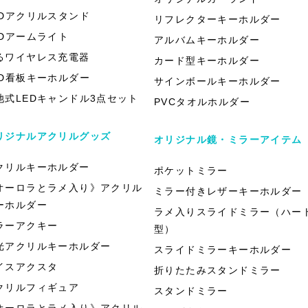
EDアクリルスタンド
リフレクターキーホルダー
EDアームライト
アルバムキーホルダー
るワイヤレス充電器
カード型キーホルダー
ED看板キーホルダー
サインボールキーホルダー
池式LEDキャンドル3点セット
PVCタオルホルダー
リジナルアクリルグッズ
オリジナル鏡・ミラーアイテム
クリルキーホルダー
ポケットミラー
オーロラとラメ入り》アクリル
ミラー付きレザーキーホルダー
ーホルダー
ラメ入りスライドミラー（ハー
ラーアクキー
型）
光アクリルキーホルダー
スライドミラーキーホルダー
イスアクスタ
折りたたみスタンドミラー
クリルフィギュア
スタンドミラー
オーロラとラメ入り》アクリル