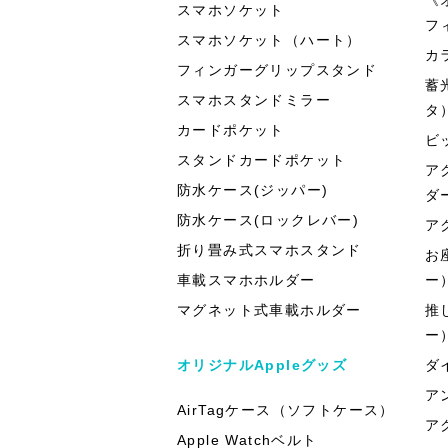
スマホソケット
フ
スマホソケット（ハート）
カ
フィンガーグリップスタンド
蓄
スマホスタンドミラー
タ
カードポケット
ビ
スタンドカードポケット
ア
防水ケース(ジッパー)
ダ
防水ケース(ロックレバー)
ア
折り畳み式スマホスタンド
お
車載スマホホルダー
ー
マグネット式車載ホルダー
推
ー
オリジナルAppleグッズ
ダ
ア
AirTagケース（ソフトケース）
ア
Apple Watchベルト