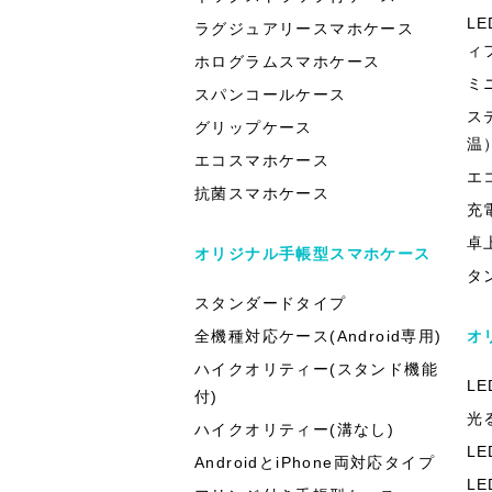
L
ラグジュアリースマホケース
ィ
ホログラムスマホケース
ミ
スパンコールケース
ス
グリップケース
温
エコスマホケース
エ
抗菌スマホケース
充
卓
オリジナル手帳型スマホケース
タ
スタンダードタイプ
全機種対応ケース(Android専用)
オ
ハイクオリティー(スタンド機能
L
付)
光
ハイクオリティー(溝なし)
L
AndroidとiPhone両対応タイプ
L