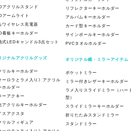
EDアクリルスタンド
リフレクターキーホルダー
EDアームライト
アルバムキーホルダー
るワイヤレス充電器
カード型キーホルダー
ED看板キーホルダー
サインボールキーホルダー
池式LEDキャンドル3点セット
PVCタオルホルダー
リジナルアクリルグッズ
オリジナル鏡・ミラーアイテム
クリルキーホルダー
ポケットミラー
オーロラとラメ入り》アクリル
ミラー付きレザーキーホルダー
ーホルダー
ラメ入りスライドミラー（ハー
ラーアクキー
型）
光アクリルキーホルダー
スライドミラーキーホルダー
イスアクスタ
折りたたみスタンドミラー
クリルフィギュア
スタンドミラー
オーロラとラメ入り》アクリル