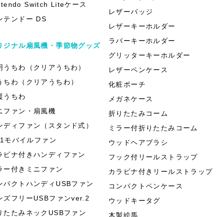
ntendo Switch Liteケース
レザーバッジ
ンテンドー DS
レザーキーホルダー
ラバーキーホルダー
リジナル扇風機・季節物グッズ
グリッターキーホルダー
明うちわ（クリアうちわ）
レザーペンケース
うちわ（クリアうちわ）
化粧ポーチ
援うちわ
メガネケース
ニファン・扇風機
折りたたみコーム
ンディファン（スタンド式）
ミラー付折りたたみコーム
in1モバイルファン
ウッドヘアブラシ
ラビナ付きハンディファン
フック付リールストラップ
ラー付きミニファン
カラビナ付きリールストラップ
ンパクトハンディUSBファン
コンパクトペンケース
ンズフリーUSBファンver.2
ウッドキータグ
りたたみネックUSBファン
木製絵馬