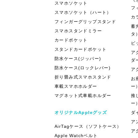
スマホソケット
フ
スマホソケット（ハート）
カ
フィンガーグリップスタンド
蓄
スマホスタンドミラー
タ
カードポケット
ビ
スタンドカードポケット
ア
防水ケース(ジッパー)
ダ
防水ケース(ロックレバー)
ア
折り畳み式スマホスタンド
お
車載スマホホルダー
ー
マグネット式車載ホルダー
推
ー
オリジナルAppleグッズ
ダ
ア
AirTagケース（ソフトケース）
ア
Apple Watchベルト