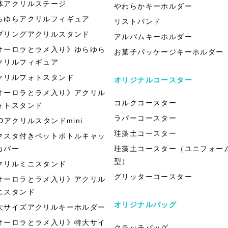
体アクリルステージ
やわらかキーホルダー
らゆらアクリルフィギュア
リストバンド
プリングアクリルスタンド
アルバムキーホルダー
オーロラとラメ入り》ゆらゆら
お菓子パッケージキーホルダー
クリルフィギュア
クリルフォトスタンド
オリジナルコースター
オーロラとラメ入り》アクリル
コルクコースター
ォトスタンド
ラバーコースター
EDアクリルスタンドmini
珪藻土コースター
クスタ付きペットボトルキャッ
カバー
珪藻土コースター（ユニフォー
型）
クリルミニスタンド
グリッターコースター
オーロラとラメ入り》アクリル
ニスタンド
オリジナルバッグ
大サイズアクリルキーホルダー
オーロラとラメ入り》特大サイ
クラッチバッグ