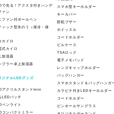
EDで光る！アクスタ付きハンデ
スマホ型キーホルダー
ファン
キーカバー
ニファン付ボールペン
防犯ブザー
ティック型氷のう（保冷・保
ホイッスル
）
コードホルダー
コカイロ
ピルケース
電式カイロ
TSAロック
上加湿器
電子メモパッド
ンブラー卓上加湿器
レンズキャップホルダー
バッグハンガー
リジナルLEDグッズ
スマホスタンド＆バッグハンガ
EDアクリルスタンドmini
カラビナ付きLEDキーホルダー
るLEDバッチ
コードホルダー
EDペンライト
ピンホールサングラス
EDコンパクトミラー
オリジナルガーランド