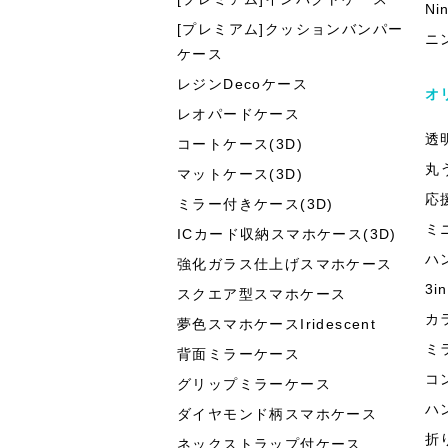
Ni
[プレミアム]クッションバンパー
ニ
ケース
レジンDecoケース
オ
レオパードケース
透
コートケース(3D)
丸
マットケース(3D)
応
ミラー付きケース(3D)
ミ
ICカード収納スマホケース(3D)
ハ
強化ガラス仕上げスマホケース
3
スクエア型スマホケース
カ
夢色スマホケースIridescent
ミ
背面ミラーケース
コ
グリップミラーケース
ハ
ダイヤモンド柄スマホケース
折
ネックストラップ付ケース