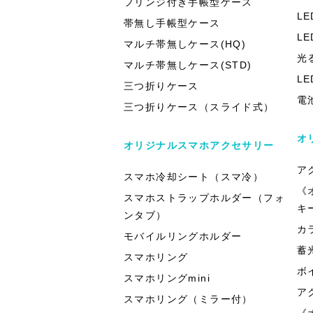
フリンジ付き手帳型ケース
L
帯無し手帳型ケース
L
マルチ帯無しケース(HQ)
光
マルチ帯無しケース(STD)
L
三つ折りケース
電
三つ折りケース（スライド式）
オ
オリジナルスマホアクセサリー
ア
スマホ冷却シート（スマ冷）
《
スマホストラップホルダー（フォ
キ
ンタブ）
カ
モバイルリングホルダー
蓄
スマホリング
ボ
スマホリングmini
ア
スマホリング（ミラー付）
《