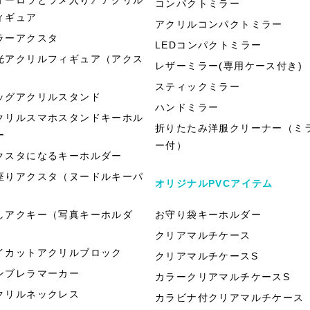
コンパクトミラー
ィギュア
アクリルコンパクトミラー
ラーアクスタ
LEDコンパクトミラー
光アクリルフィギュア（アクス
レザーミラー(専用ケース付き)
）
スティックミラー
ッグアクリルスタンド
ハンドミラー
クリルスマホスタンドキーホル
折りたたみ洋服クリーナー（ミ
ー
ー付）
クスタになるキーホルダー
座りアクスタ（ヌードルキーパ
オリジナルPVCアイテム
）
しアクキー（写真キーホルダ
お守り袋キーホルダー
）
クリアマルチケース
イカットアクリルブロック
クリアマルチケースS
ンブレラマーカー
カラークリアマルチケースS
クリルネックレス
カラビナ付クリアマルチケース