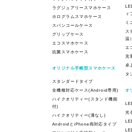
L
ラグジュアリースマホケース
ィ
ホログラムスマホケース
ミ
スパンコールケース
ス
グリップケース
温
エコスマホケース
エ
抗菌スマホケース
充
卓
オリジナル手帳型スマホケース
タ
スタンダードタイプ
全機種対応ケース(Android専用)
オ
ハイクオリティー(スタンド機能
L
付)
光
ハイクオリティー(溝なし)
L
AndroidとiPhone両対応タイプ
L