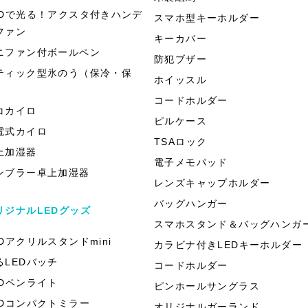
EDで光る！アクスタ付きハンデ
スマホ型キーホルダー
ファン
キーカバー
ニファン付ボールペン
防犯ブザー
ティック型氷のう（保冷・保
ホイッスル
）
コードホルダー
コカイロ
ピルケース
電式カイロ
TSAロック
上加湿器
電子メモパッド
ンブラー卓上加湿器
レンズキャップホルダー
バッグハンガー
リジナルLEDグッズ
スマホスタンド＆バッグハンガ
EDアクリルスタンドmini
カラビナ付きLEDキーホルダー
るLEDバッチ
コードホルダー
EDペンライト
ピンホールサングラス
EDコンパクトミラー
オリジナルガーランド