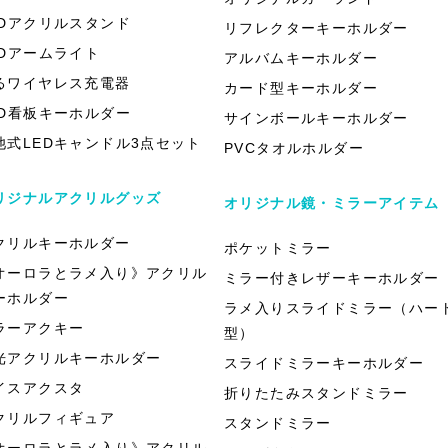
EDアクリルスタンド
リフレクターキーホルダー
EDアームライト
アルバムキーホルダー
るワイヤレス充電器
カード型キーホルダー
ED看板キーホルダー
サインボールキーホルダー
池式LEDキャンドル3点セット
PVCタオルホルダー
リジナルアクリルグッズ
オリジナル鏡・ミラーアイテム
クリルキーホルダー
ポケットミラー
オーロラとラメ入り》アクリル
ミラー付きレザーキーホルダー
ーホルダー
ラメ入りスライドミラー（ハー
ラーアクキー
型）
光アクリルキーホルダー
スライドミラーキーホルダー
イスアクスタ
折りたたみスタンドミラー
クリルフィギュア
スタンドミラー
オーロラとラメ入り》アクリル