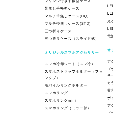
フリンジ付き手帳型ケース
L
帯無し手帳型ケース
L
マルチ帯無しケース(HQ)
光
マルチ帯無しケース(STD)
L
三つ折りケース
電
三つ折りケース（スライド式）
オ
オリジナルスマホアクセサリー
ア
スマホ冷却シート（スマ冷）
《
スマホストラップホルダー（フォ
キ
ンタブ）
カ
モバイルリングホルダー
蓄
スマホリング
ボ
スマホリングmini
ア
スマホリング（ミラー付）
《