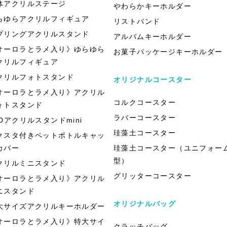
体アクリルステージ
やわらかキーホルダー
らゆらアクリルフィギュア
リストバンド
プリングアクリルスタンド
アルバムキーホルダー
オーロラとラメ入り》ゆらゆら
お菓子パッケージキーホルダー
クリルフィギュア
クリルフォトスタンド
オリジナルコースター
オーロラとラメ入り》アクリル
コルクコースター
ォトスタンド
ラバーコースター
EDアクリルスタンドmini
珪藻土コースター
クスタ付きペットボトルキャッ
カバー
珪藻土コースター（ユニフォー
型）
クリルミニスタンド
グリッターコースター
オーロラとラメ入り》アクリル
ニスタンド
オリジナルバッグ
大サイズアクリルキーホルダー
オーロラとラメ入り》特大サイ
クラッチバッグ