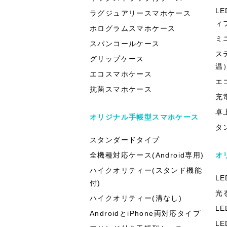
L
ラグジュアリースマホケース
ィ
ホログラムスマホケース
ミ
スパンコールケース
ス
グリップケース
温
エコスマホケース
エ
抗菌スマホケース
充
卓
オリジナル手帳型スマホケース
タ
スタンダードタイプ
全機種対応ケース(Android専用)
オ
ハイクオリティー(スタンド機能
L
付)
光
ハイクオリティー(溝なし)
L
AndroidとiPhone両対応タイプ
L