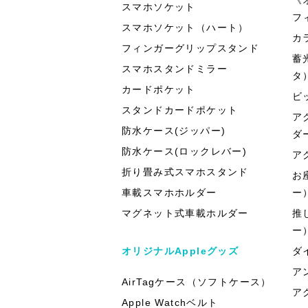
スマホソケット
フ
スマホソケット（ハート）
カ
フィンガーグリップスタンド
蓄
スマホスタンドミラー
タ
カードポケット
ビ
スタンドカードポケット
ア
防水ケース(ジッパー)
ダ
防水ケース(ロックレバー)
ア
折り畳み式スマホスタンド
お
車載スマホホルダー
ー
マグネット式車載ホルダー
推
ー
オリジナルAppleグッズ
ダ
ア
AirTagケース（ソフトケース）
ア
Apple Watchベルト