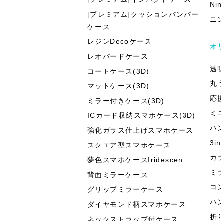
Ni
[プレミアム]クッションバンパー
ニ
ケース
レジンDecoケース
オ
レオパードケース
透
コートケース(3D)
丸
マットケース(3D)
応
ミラー付きケース(3D)
ミ
ICカード収納スマホケース(3D)
ハ
強化ガラス仕上げスマホケース
3
スクエア型スマホケース
カ
夢色スマホケースIridescent
ミ
背面ミラーケース
コ
グリップミラーケース
ハ
ダイヤモンド柄スマホケース
折
ネックストラップ付ケース