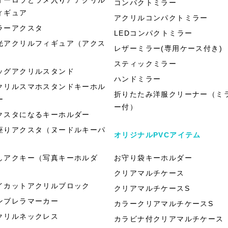
コンパクトミラー
ィギュア
アクリルコンパクトミラー
ラーアクスタ
LEDコンパクトミラー
光アクリルフィギュア（アクス
レザーミラー(専用ケース付き)
）
スティックミラー
ッグアクリルスタンド
ハンドミラー
クリルスマホスタンドキーホル
折りたたみ洋服クリーナー（ミ
ー
ー付）
クスタになるキーホルダー
座りアクスタ（ヌードルキーパ
オリジナルPVCアイテム
）
しアクキー（写真キーホルダ
お守り袋キーホルダー
）
クリアマルチケース
イカットアクリルブロック
クリアマルチケースS
ンブレラマーカー
カラークリアマルチケースS
クリルネックレス
カラビナ付クリアマルチケース