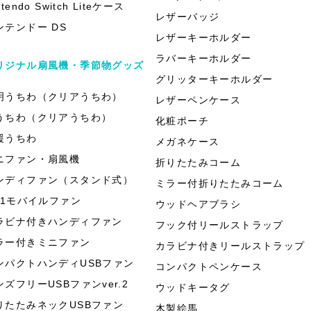
ntendo Switch Liteケース
レザーバッジ
ンテンドー DS
レザーキーホルダー
ラバーキーホルダー
リジナル扇風機・季節物グッズ
グリッターキーホルダー
明うちわ（クリアうちわ）
レザーペンケース
うちわ（クリアうちわ）
化粧ポーチ
援うちわ
メガネケース
ニファン・扇風機
折りたたみコーム
ンディファン（スタンド式）
ミラー付折りたたみコーム
in1モバイルファン
ウッドヘアブラシ
ラビナ付きハンディファン
フック付リールストラップ
ラー付きミニファン
カラビナ付きリールストラップ
ンパクトハンディUSBファン
コンパクトペンケース
ンズフリーUSBファンver.2
ウッドキータグ
りたたみネックUSBファン
木製絵馬