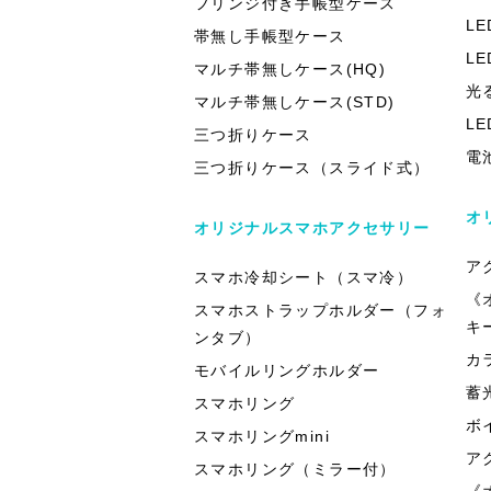
フリンジ付き手帳型ケース
L
帯無し手帳型ケース
L
マルチ帯無しケース(HQ)
光
マルチ帯無しケース(STD)
L
三つ折りケース
電
三つ折りケース（スライド式）
オ
オリジナルスマホアクセサリー
ア
スマホ冷却シート（スマ冷）
《
スマホストラップホルダー（フォ
キ
ンタブ）
カ
モバイルリングホルダー
蓄
スマホリング
ボ
スマホリングmini
ア
スマホリング（ミラー付）
《