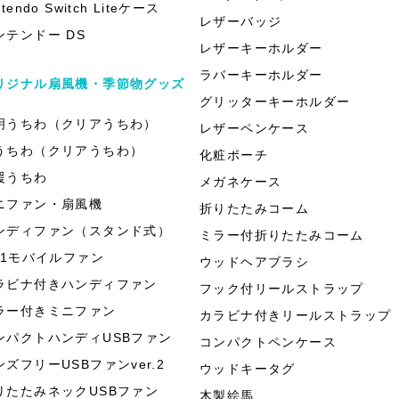
ntendo Switch Liteケース
レザーバッジ
ンテンドー DS
レザーキーホルダー
ラバーキーホルダー
リジナル扇風機・季節物グッズ
グリッターキーホルダー
明うちわ（クリアうちわ）
レザーペンケース
うちわ（クリアうちわ）
化粧ポーチ
援うちわ
メガネケース
ニファン・扇風機
折りたたみコーム
ンディファン（スタンド式）
ミラー付折りたたみコーム
in1モバイルファン
ウッドヘアブラシ
ラビナ付きハンディファン
フック付リールストラップ
ラー付きミニファン
カラビナ付きリールストラップ
ンパクトハンディUSBファン
コンパクトペンケース
ンズフリーUSBファンver.2
ウッドキータグ
りたたみネックUSBファン
木製絵馬