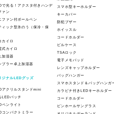
EDで光る！アクスタ付きハンデ
スマホ型キーホルダー
ファン
キーカバー
ニファン付ボールペン
防犯ブザー
ティック型氷のう（保冷・保
ホイッスル
）
コードホルダー
コカイロ
ピルケース
電式カイロ
TSAロック
上加湿器
電子メモパッド
ンブラー卓上加湿器
レンズキャップホルダー
バッグハンガー
リジナルLEDグッズ
スマホスタンド＆バッグハンガ
EDアクリルスタンドmini
カラビナ付きLEDキーホルダー
るLEDバッチ
コードホルダー
EDペンライト
ピンホールサングラス
EDコンパクトミラー
オリジナルガーランド