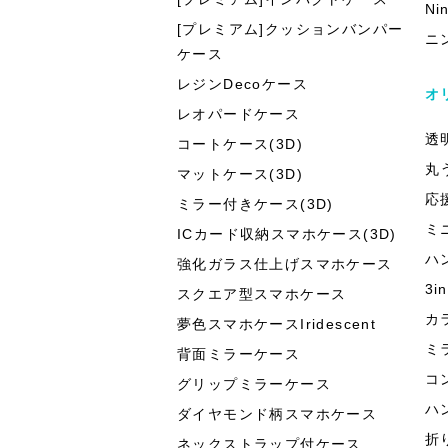
Ni
[プレミアム]クッションバンパー
ニ
ケース
レジンDecoケース
オ
レオパードケース
透
コートケース(3D)
丸
マットケース(3D)
応
ミラー付きケース(3D)
ミ
ICカード収納スマホケース(3D)
ハ
強化ガラス仕上げスマホケース
3
スクエア型スマホケース
カ
夢色スマホケースIridescent
ミ
背面ミラーケース
コ
グリップミラーケース
ハ
ダイヤモンド柄スマホケース
折
ネックストラップ付ケース