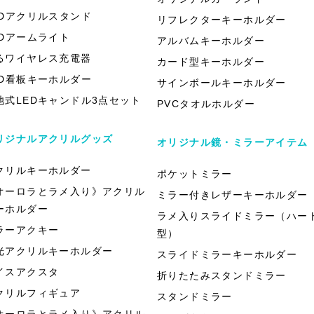
EDアクリルスタンド
リフレクターキーホルダー
EDアームライト
アルバムキーホルダー
るワイヤレス充電器
カード型キーホルダー
ED看板キーホルダー
サインボールキーホルダー
池式LEDキャンドル3点セット
PVCタオルホルダー
リジナルアクリルグッズ
オリジナル鏡・ミラーアイテム
クリルキーホルダー
ポケットミラー
オーロラとラメ入り》アクリル
ミラー付きレザーキーホルダー
ーホルダー
ラメ入りスライドミラー（ハー
ラーアクキー
型）
光アクリルキーホルダー
スライドミラーキーホルダー
イスアクスタ
折りたたみスタンドミラー
クリルフィギュア
スタンドミラー
オーロラとラメ入り》アクリル