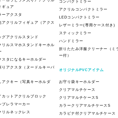
コンパクトミラー
ィギュア
アクリルコンパクトミラー
ラーアクスタ
LEDコンパクトミラー
光アクリルフィギュア（アクス
レザーミラー(専用ケース付き)
）
スティックミラー
ッグアクリルスタンド
ハンドミラー
クリルスマホスタンドキーホル
折りたたみ洋服クリーナー（ミ
ー
ー付）
クスタになるキーホルダー
座りアクスタ（ヌードルキーパ
オリジナルPVCアイテム
）
しアクキー（写真キーホルダ
お守り袋キーホルダー
）
クリアマルチケース
イカットアクリルブロック
クリアマルチケースS
ンブレラマーカー
カラークリアマルチケースS
クリルネックレス
カラビナ付クリアマルチケース