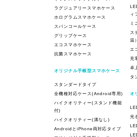
L
ラグジュアリースマホケース
ィ
ホログラムスマホケース
ミ
スパンコールケース
ス
グリップケース
温
エコスマホケース
エ
抗菌スマホケース
充
卓
オリジナル手帳型スマホケース
タ
スタンダードタイプ
全機種対応ケース(Android専用)
オ
ハイクオリティー(スタンド機能
L
付)
光
ハイクオリティー(溝なし)
L
AndroidとiPhone両対応タイプ
L