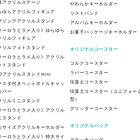
体アクリルステージ
やわらかキーホルダー
らゆらアクリルフィギュア
リストバンド
プリングアクリルスタンド
アルバムキーホルダー
オーロラとラメ入り》ゆらゆら
お菓子パッケージキーホルダー
クリルフィギュア
クリルフォトスタンド
オリジナルコースター
オーロラとラメ入り》アクリル
コルクコースター
ォトスタンド
ラバーコースター
EDアクリルスタンドmini
珪藻土コースター
クスタ付きペットボトルキャッ
カバー
珪藻土コースター（ユニフォー
型）
クリルミニスタンド
グリッターコースター
オーロラとラメ入り》アクリル
ニスタンド
オリジナルバッグ
大サイズアクリルキーホルダー
オーロラとラメ入り》特大サイ
クラッチバッグ