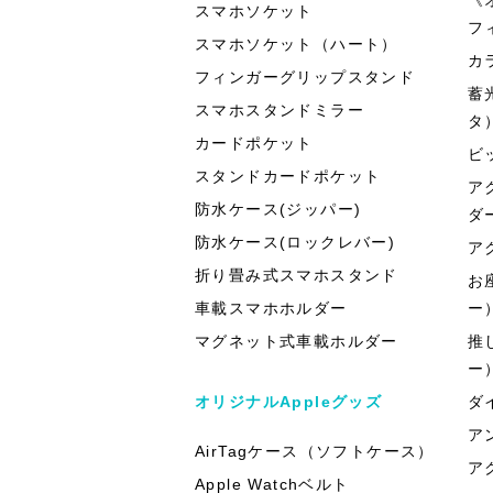
スマホソケット
フ
スマホソケット（ハート）
カ
フィンガーグリップスタンド
蓄
スマホスタンドミラー
タ
カードポケット
ビ
スタンドカードポケット
ア
防水ケース(ジッパー)
ダ
防水ケース(ロックレバー)
ア
折り畳み式スマホスタンド
お
車載スマホホルダー
ー
マグネット式車載ホルダー
推
ー
オリジナルAppleグッズ
ダ
ア
AirTagケース（ソフトケース）
ア
Apple Watchベルト