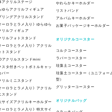
体アクリルステージ
やわらかキーホルダー
らゆらアクリルフィギュア
リストバンド
プリングアクリルスタンド
アルバムキーホルダー
オーロラとラメ入り》ゆらゆら
お菓子パッケージキーホルダー
クリルフィギュア
クリルフォトスタンド
オリジナルコースター
オーロラとラメ入り》アクリル
コルクコースター
ォトスタンド
ラバーコースター
EDアクリルスタンドmini
珪藻土コースター
クスタ付きペットボトルキャッ
カバー
珪藻土コースター（ユニフォー
型）
クリルミニスタンド
グリッターコースター
オーロラとラメ入り》アクリル
ニスタンド
オリジナルバッグ
大サイズアクリルキーホルダー
オーロラとラメ入り》特大サイ
クラッチバッグ