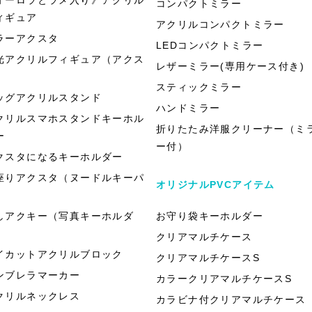
コンパクトミラー
ィギュア
アクリルコンパクトミラー
ラーアクスタ
LEDコンパクトミラー
光アクリルフィギュア（アクス
レザーミラー(専用ケース付き)
）
スティックミラー
ッグアクリルスタンド
ハンドミラー
クリルスマホスタンドキーホル
折りたたみ洋服クリーナー（ミ
ー
ー付）
クスタになるキーホルダー
座りアクスタ（ヌードルキーパ
オリジナルPVCアイテム
）
しアクキー（写真キーホルダ
お守り袋キーホルダー
）
クリアマルチケース
イカットアクリルブロック
クリアマルチケースS
ンブレラマーカー
カラークリアマルチケースS
クリルネックレス
カラビナ付クリアマルチケース