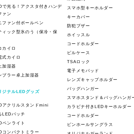
EDで光る！アクスタ付きハンデ
スマホ型キーホルダー
ファン
キーカバー
ニファン付ボールペン
防犯ブザー
ティック型氷のう（保冷・保
ホイッスル
）
コードホルダー
コカイロ
ピルケース
電式カイロ
TSAロック
上加湿器
電子メモパッド
ンブラー卓上加湿器
レンズキャップホルダー
バッグハンガー
リジナルLEDグッズ
スマホスタンド＆バッグハンガ
EDアクリルスタンドmini
カラビナ付きLEDキーホルダー
るLEDバッチ
コードホルダー
EDペンライト
ピンホールサングラス
EDコンパクトミラー
オリジナルガーランド