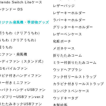
ntendo Switch Liteケース
レザーバッジ
ンテンドー DS
レザーキーホルダー
ラバーキーホルダー
リジナル扇風機・季節物グッズ
グリッターキーホルダー
明うちわ（クリアうちわ）
レザーペンケース
うちわ（クリアうちわ）
化粧ポーチ
援うちわ
メガネケース
ニファン・扇風機
折りたたみコーム
ンディファン（スタンド式）
ミラー付折りたたみコーム
in1モバイルファン
ウッドヘアブラシ
ラビナ付きハンディファン
フック付リールストラップ
ラー付きミニファン
カラビナ付きリールストラップ
ンパクトハンディUSBファン
コンパクトペンケース
ンズフリーUSBファンver.2
ウッドキータグ
りたたみネックUSBファン
木製絵馬