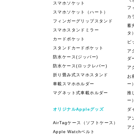
スマホソケット
フ
スマホソケット（ハート）
カ
フィンガーグリップスタンド
蓄
スマホスタンドミラー
タ
カードポケット
ビ
スタンドカードポケット
ア
防水ケース(ジッパー)
ダ
防水ケース(ロックレバー)
ア
折り畳み式スマホスタンド
お
車載スマホホルダー
ー
マグネット式車載ホルダー
推
ー
オリジナルAppleグッズ
ダ
ア
AirTagケース（ソフトケース）
ア
Apple Watchベルト