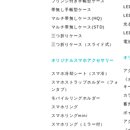
フリンジ付き手帳型ケース
L
帯無し手帳型ケース
L
マルチ帯無しケース(HQ)
光
マルチ帯無しケース(STD)
L
三つ折りケース
電
三つ折りケース（スライド式）
オ
オリジナルスマホアクセサリー
ア
スマホ冷却シート（スマ冷）
《
スマホストラップホルダー（フォ
キ
ンタブ）
カ
モバイルリングホルダー
蓄
スマホリング
ボ
スマホリングmini
ア
スマホリング（ミラー付）
《