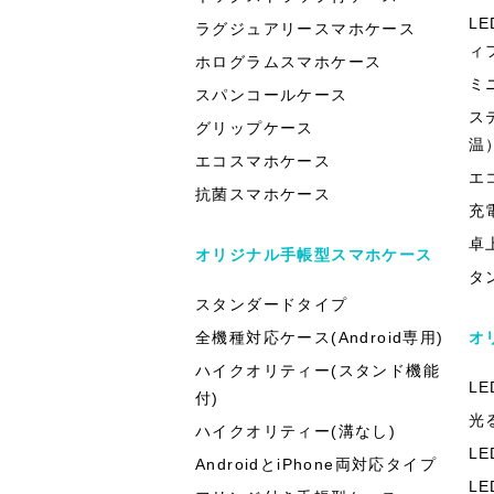
L
ラグジュアリースマホケース
ィ
ホログラムスマホケース
ミ
スパンコールケース
ス
グリップケース
温
エコスマホケース
エ
抗菌スマホケース
充
卓
オリジナル手帳型スマホケース
タ
スタンダードタイプ
全機種対応ケース(Android専用)
オ
ハイクオリティー(スタンド機能
L
付)
光
ハイクオリティー(溝なし)
L
AndroidとiPhone両対応タイプ
L