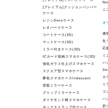
Ni
[プレミアム]クッションバンパー
ニ
ケース
レジンDecoケース
オ
レオパードケース
透
コートケース(3D)
丸
マットケース(3D)
応
ミラー付きケース(3D)
ミ
ICカード収納スマホケース(3D)
ハ
強化ガラス仕上げスマホケース
3
スクエア型スマホケース
カ
夢色スマホケースIridescent
ミ
背面ミラーケース
コ
グリップミラーケース
ハ
ダイヤモンド柄スマホケース
折
ネックストラップ付ケース