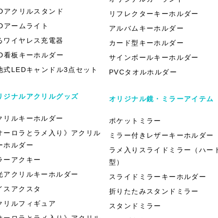
EDアクリルスタンド
リフレクターキーホルダー
EDアームライト
アルバムキーホルダー
るワイヤレス充電器
カード型キーホルダー
ED看板キーホルダー
サインボールキーホルダー
池式LEDキャンドル3点セット
PVCタオルホルダー
リジナルアクリルグッズ
オリジナル鏡・ミラーアイテム
クリルキーホルダー
ポケットミラー
オーロラとラメ入り》アクリル
ミラー付きレザーキーホルダー
ーホルダー
ラメ入りスライドミラー（ハー
ラーアクキー
型）
光アクリルキーホルダー
スライドミラーキーホルダー
イスアクスタ
折りたたみスタンドミラー
クリルフィギュア
スタンドミラー
オーロラとラメ入り》アクリル