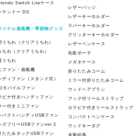
ntendo Switch Liteケース
レザーバッジ
ンテンドー DS
レザーキーホルダー
ラバーキーホルダー
リジナル扇風機・季節物グッズ
グリッターキーホルダー
明うちわ（クリアうちわ）
レザーペンケース
うちわ（クリアうちわ）
化粧ポーチ
援うちわ
メガネケース
ニファン・扇風機
折りたたみコーム
ンディファン（スタンド式）
ミラー付折りたたみコーム
in1モバイルファン
ウッドヘアブラシ
ラビナ付きハンディファン
フック付リールストラップ
ラー付きミニファン
カラビナ付きリールストラップ
ンパクトハンディUSBファン
コンパクトペンケース
ンズフリーUSBファンver.2
ウッドキータグ
りたたみネックUSBファン
木製絵馬