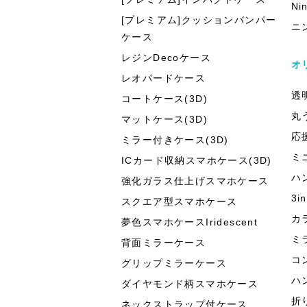
Ni
[プレミアム]クッションバンパー
ニ
ケース
レジンDecoケース
オ
レオパードケース
透
コートケース(3D)
丸
マットケース(3D)
応
ミラー付きケース(3D)
ミ
ICカード収納スマホケース(3D)
ハ
強化ガラス仕上げスマホケース
3
スクエア型スマホケース
カ
夢色スマホケースIridescent
ミ
背面ミラーケース
コ
グリップミラーケース
ハ
ダイヤモンド柄スマホケース
折
ネックストラップ付ケース