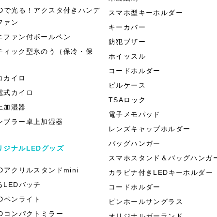
EDで光る！アクスタ付きハンデ
スマホ型キーホルダー
ファン
キーカバー
ニファン付ボールペン
防犯ブザー
ティック型氷のう（保冷・保
ホイッスル
）
コードホルダー
コカイロ
ピルケース
電式カイロ
TSAロック
上加湿器
電子メモパッド
ンブラー卓上加湿器
レンズキャップホルダー
バッグハンガー
リジナルLEDグッズ
スマホスタンド＆バッグハンガ
EDアクリルスタンドmini
カラビナ付きLEDキーホルダー
るLEDバッチ
コードホルダー
EDペンライト
ピンホールサングラス
EDコンパクトミラー
オリジナルガーランド