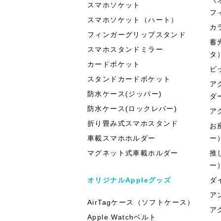
スマホソケット
フ
スマホソケット（ハート）
カ
フィンガーグリップスタンド
蓄
スマホスタンドミラー
タ
カードポケット
ビ
スタンドカードポケット
ア
防水ケース(ジッパー)
ダ
防水ケース(ロックレバー)
ア
折り畳み式スマホスタンド
お
車載スマホホルダー
ー
マグネット式車載ホルダー
推
ー
オリジナルAppleグッズ
ダ
ア
AirTagケース（ソフトケース）
ア
Apple Watchベルト