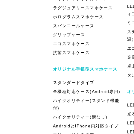
L
ラグジュアリースマホケース
ィ
ホログラムスマホケース
ミ
スパンコールケース
ス
グリップケース
温
エコスマホケース
エ
抗菌スマホケース
充
卓
オリジナル手帳型スマホケース
タ
スタンダードタイプ
全機種対応ケース(Android専用)
オ
ハイクオリティー(スタンド機能
L
付)
光
ハイクオリティー(溝なし)
L
AndroidとiPhone両対応タイプ
L