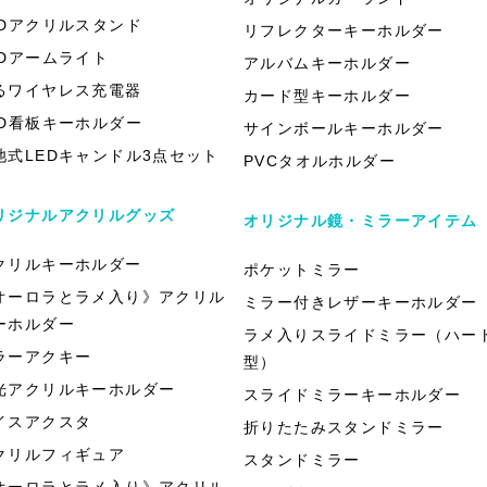
EDアクリルスタンド
リフレクターキーホルダー
EDアームライト
アルバムキーホルダー
るワイヤレス充電器
カード型キーホルダー
ED看板キーホルダー
サインボールキーホルダー
池式LEDキャンドル3点セット
PVCタオルホルダー
リジナルアクリルグッズ
オリジナル鏡・ミラーアイテム
クリルキーホルダー
ポケットミラー
オーロラとラメ入り》アクリル
ミラー付きレザーキーホルダー
ーホルダー
ラメ入りスライドミラー（ハー
ラーアクキー
型）
光アクリルキーホルダー
スライドミラーキーホルダー
イスアクスタ
折りたたみスタンドミラー
クリルフィギュア
スタンドミラー
オーロラとラメ入り》アクリル