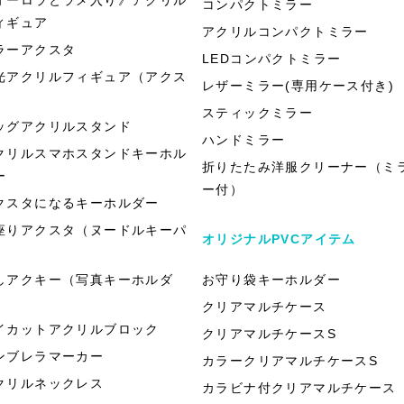
コンパクトミラー
ィギュア
アクリルコンパクトミラー
ラーアクスタ
LEDコンパクトミラー
光アクリルフィギュア（アクス
レザーミラー(専用ケース付き)
）
スティックミラー
ッグアクリルスタンド
ハンドミラー
クリルスマホスタンドキーホル
折りたたみ洋服クリーナー（ミ
ー
ー付）
クスタになるキーホルダー
座りアクスタ（ヌードルキーパ
オリジナルPVCアイテム
）
しアクキー（写真キーホルダ
お守り袋キーホルダー
）
クリアマルチケース
イカットアクリルブロック
クリアマルチケースS
ンブレラマーカー
カラークリアマルチケースS
クリルネックレス
カラビナ付クリアマルチケース