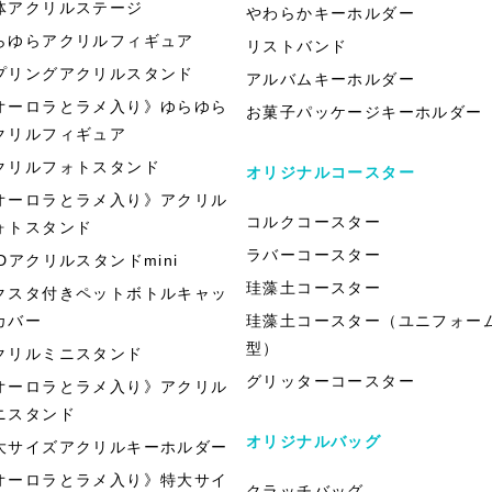
体アクリルステージ
やわらかキーホルダー
らゆらアクリルフィギュア
リストバンド
プリングアクリルスタンド
アルバムキーホルダー
オーロラとラメ入り》ゆらゆら
お菓子パッケージキーホルダー
クリルフィギュア
クリルフォトスタンド
オリジナルコースター
オーロラとラメ入り》アクリル
コルクコースター
ォトスタンド
ラバーコースター
EDアクリルスタンドmini
珪藻土コースター
クスタ付きペットボトルキャッ
カバー
珪藻土コースター（ユニフォー
型）
クリルミニスタンド
グリッターコースター
オーロラとラメ入り》アクリル
ニスタンド
オリジナルバッグ
大サイズアクリルキーホルダー
オーロラとラメ入り》特大サイ
クラッチバッグ