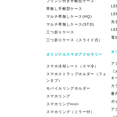
フリンジ付き手帳型ケース
L
帯無し手帳型ケース
L
マルチ帯無しケース(HQ)
光
マルチ帯無しケース(STD)
L
三つ折りケース
電
三つ折りケース（スライド式）
オ
オリジナルスマホアクセサリー
ア
スマホ冷却シート（スマ冷）
《
スマホストラップホルダー（フォ
キ
ンタブ）
カ
モバイルリングホルダー
蓄
スマホリング
ボ
スマホリングmini
ア
スマホリング（ミラー付）
《