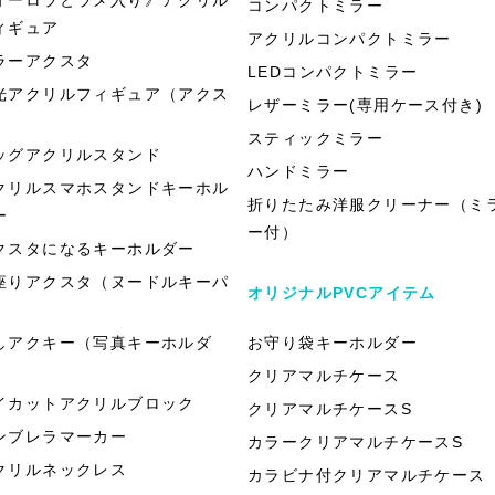
コンパクトミラー
ィギュア
アクリルコンパクトミラー
ラーアクスタ
LEDコンパクトミラー
光アクリルフィギュア（アクス
レザーミラー(専用ケース付き)
）
スティックミラー
ッグアクリルスタンド
ハンドミラー
クリルスマホスタンドキーホル
折りたたみ洋服クリーナー（ミ
ー
ー付）
クスタになるキーホルダー
座りアクスタ（ヌードルキーパ
オリジナルPVCアイテム
）
しアクキー（写真キーホルダ
お守り袋キーホルダー
）
クリアマルチケース
イカットアクリルブロック
クリアマルチケースS
ンブレラマーカー
カラークリアマルチケースS
クリルネックレス
カラビナ付クリアマルチケース