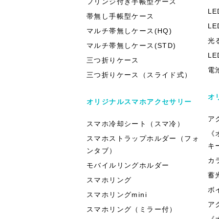
フリンジ付き手帳型ケース
L
帯無し手帳型ケース
L
マルチ帯無しケース(HQ)
光
マルチ帯無しケース(STD)
L
三つ折りケース
電
三つ折りケース（スライド式）
オ
オリジナルスマホアクセサリー
ア
スマホ冷却シート（スマ冷）
《
スマホストラップホルダー（フォ
キ
ンタブ）
カ
モバイルリングホルダー
蓄
スマホリング
ボ
スマホリングmini
ア
スマホリング（ミラー付）
《