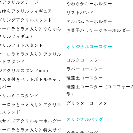
体アクリルステージ
やわらかキーホルダー
らゆらアクリルフィギュア
リストバンド
プリングアクリルスタンド
アルバムキーホルダー
オーロラとラメ入り》ゆらゆら
お菓子パッケージキーホルダー
クリルフィギュア
クリルフォトスタンド
オリジナルコースター
オーロラとラメ入り》アクリル
コルクコースター
ォトスタンド
ラバーコースター
EDアクリルスタンドmini
珪藻土コースター
クスタ付きペットボトルキャッ
カバー
珪藻土コースター（ユニフォー
型）
クリルミニスタンド
グリッターコースター
オーロラとラメ入り》アクリル
ニスタンド
オリジナルバッグ
大サイズアクリルキーホルダー
オーロラとラメ入り》特大サイ
クラッチバッグ