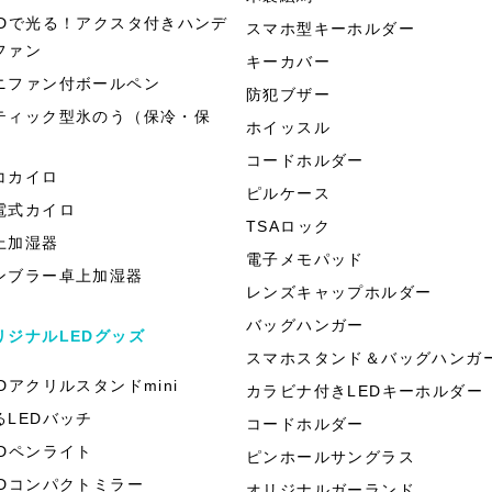
EDで光る！アクスタ付きハンデ
スマホ型キーホルダー
ファン
キーカバー
ニファン付ボールペン
防犯ブザー
ティック型氷のう（保冷・保
ホイッスル
）
コードホルダー
コカイロ
ピルケース
電式カイロ
TSAロック
上加湿器
電子メモパッド
ンブラー卓上加湿器
レンズキャップホルダー
バッグハンガー
リジナルLEDグッズ
スマホスタンド＆バッグハンガ
EDアクリルスタンドmini
カラビナ付きLEDキーホルダー
るLEDバッチ
コードホルダー
EDペンライト
ピンホールサングラス
EDコンパクトミラー
オリジナルガーランド