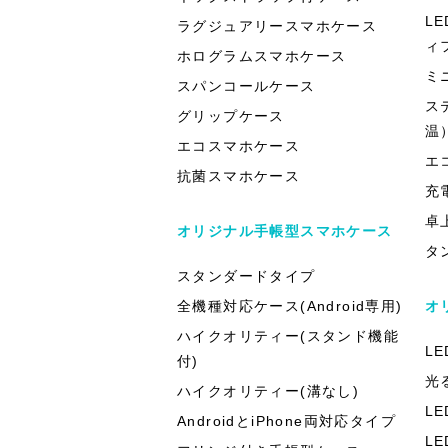
L
ラグジュアリースマホケース
ィ
ホログラムスマホケース
ミ
スパンコールケース
ス
グリップケース
温
エコスマホケース
エ
抗菌スマホケース
充
卓
オリジナル手帳型スマホケース
タ
スタンダードタイプ
全機種対応ケース(Android専用)
オ
ハイクオリティー(スタンド機能
L
付)
光
ハイクオリティー(溝なし)
L
AndroidとiPhone両対応タイプ
L