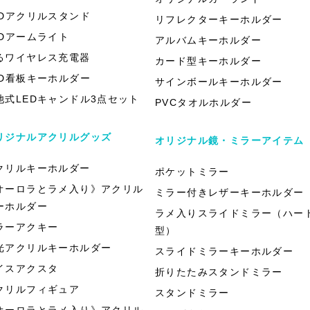
EDアクリルスタンド
リフレクターキーホルダー
EDアームライト
アルバムキーホルダー
るワイヤレス充電器
カード型キーホルダー
ED看板キーホルダー
サインボールキーホルダー
池式LEDキャンドル3点セット
PVCタオルホルダー
リジナルアクリルグッズ
オリジナル鏡・ミラーアイテム
クリルキーホルダー
ポケットミラー
オーロラとラメ入り》アクリル
ミラー付きレザーキーホルダー
ーホルダー
ラメ入りスライドミラー（ハー
ラーアクキー
型）
光アクリルキーホルダー
スライドミラーキーホルダー
イスアクスタ
折りたたみスタンドミラー
クリルフィギュア
スタンドミラー
オーロラとラメ入り》アクリル