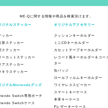
ME-Qに関する情報や商品を検索頂けます。
リジナルステッカー
オリジナルアクセサリー
テッカー
クッションキーホルダー
方形ステッカー
ミニCDキーホルダー
型ステッカー
カセットテープキーホルダー
リーカットステッカー
レコード風キーホルダー＆コー
ター
リアステッカー
缶バッジ
ラキラステッカー
ロールフィルムキーホルダー
リジナルNintendoグッズ
ワイヤレススピーカー
スマートキーケース
ntendo Switch専用ポーチ
本革キーケース
ntendo Switchケース
Pレザーキーケース