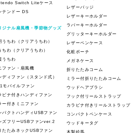
ntendo Switch Liteケース
レザーバッジ
ンテンドー DS
レザーキーホルダー
ラバーキーホルダー
リジナル扇風機・季節物グッズ
グリッターキーホルダー
明うちわ（クリアうちわ）
レザーペンケース
うちわ（クリアうちわ）
化粧ポーチ
援うちわ
メガネケース
ニファン・扇風機
折りたたみコーム
ンディファン（スタンド式）
ミラー付折りたたみコーム
in1モバイルファン
ウッドヘアブラシ
ラビナ付きハンディファン
フック付リールストラップ
ラー付きミニファン
カラビナ付きリールストラップ
ンパクトハンディUSBファン
コンパクトペンケース
ンズフリーUSBファンver.2
ウッドキータグ
りたたみネックUSBファン
木製絵馬