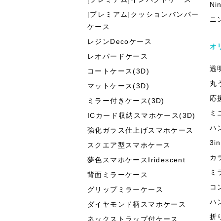
Ni
[プレミアム]クッションバンパー
ニ
ケース
レジンDecoケース
オ
レオパードケース
透
コートケース(3D)
丸
マットケース(3D)
応
ミラー付きケース(3D)
ミ
ICカード収納スマホケース(3D)
ハ
強化ガラス仕上げスマホケース
3
スクエア型スマホケース
カ
夢色スマホケースIridescent
ミ
背面ミラーケース
コ
グリップミラーケース
ハ
ダイヤモンド柄スマホケース
折
ネックストラップ付ケース