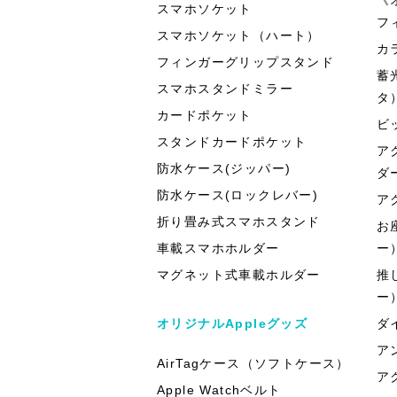
スマホソケット
フ
スマホソケット（ハート）
カ
フィンガーグリップスタンド
蓄
スマホスタンドミラー
タ
カードポケット
ビ
スタンドカードポケット
ア
防水ケース(ジッパー)
ダ
防水ケース(ロックレバー)
ア
折り畳み式スマホスタンド
お
車載スマホホルダー
ー
マグネット式車載ホルダー
推
ー
オリジナルAppleグッズ
ダ
ア
AirTagケース（ソフトケース）
ア
Apple Watchベルト