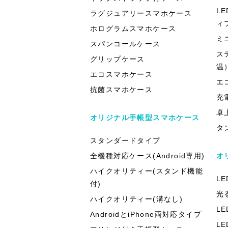
L
ラグジュアリースマホケース
ィ
ホログラムスマホケース
ミ
スパンコールケース
ス
グリップケース
温
エコスマホケース
エ
抗菌スマホケース
充
卓
オリジナル手帳型スマホケース
タ
スタンダードタイプ
全機種対応ケース(Android専用)
オ
ハイクオリティー(スタンド機能
L
付)
光
ハイクオリティー(溝なし)
L
AndroidとiPhone両対応タイプ
L