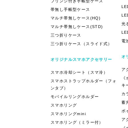
フリンジ付き手帳型ケース
L
帯無し手帳型ケース
L
マルチ帯無しケース(HQ)
光
マルチ帯無しケース(STD)
L
三つ折りケース
電
三つ折りケース（スライド式）
オ
オリジナルスマホアクセサリー
ア
スマホ冷却シート（スマ冷）
《
スマホストラップホルダー（フォ
キ
ンタブ）
カ
モバイルリングホルダー
蓄
スマホリング
ボ
スマホリングmini
ア
スマホリング（ミラー付）
《