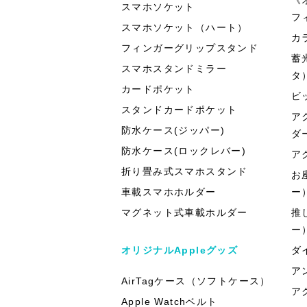
スマホソケット
フ
スマホソケット（ハート）
カ
フィンガーグリップスタンド
蓄
スマホスタンドミラー
タ
カードポケット
ビ
スタンドカードポケット
ア
防水ケース(ジッパー)
ダ
防水ケース(ロックレバー)
ア
折り畳み式スマホスタンド
お
車載スマホホルダー
ー
マグネット式車載ホルダー
推
ー
オリジナルAppleグッズ
ダ
ア
AirTagケース（ソフトケース）
ア
Apple Watchベルト