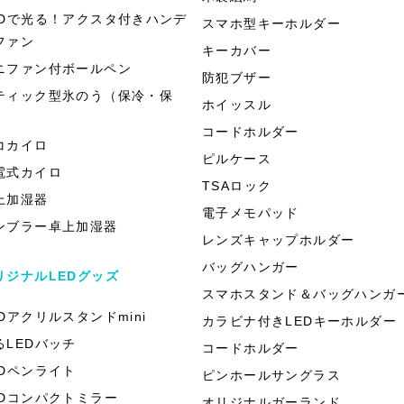
EDで光る！アクスタ付きハンデ
スマホ型キーホルダー
ファン
キーカバー
ニファン付ボールペン
防犯ブザー
ティック型氷のう（保冷・保
ホイッスル
）
コードホルダー
コカイロ
ピルケース
電式カイロ
TSAロック
上加湿器
電子メモパッド
ンブラー卓上加湿器
レンズキャップホルダー
バッグハンガー
リジナルLEDグッズ
スマホスタンド＆バッグハンガ
EDアクリルスタンドmini
カラビナ付きLEDキーホルダー
るLEDバッチ
コードホルダー
EDペンライト
ピンホールサングラス
EDコンパクトミラー
オリジナルガーランド