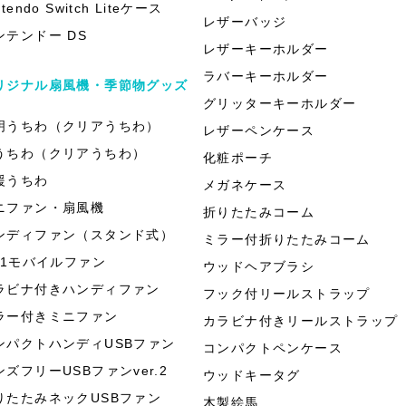
ntendo Switch Liteケース
レザーバッジ
ンテンドー DS
レザーキーホルダー
ラバーキーホルダー
リジナル扇風機・季節物グッズ
グリッターキーホルダー
明うちわ（クリアうちわ）
レザーペンケース
うちわ（クリアうちわ）
化粧ポーチ
援うちわ
メガネケース
ニファン・扇風機
折りたたみコーム
ンディファン（スタンド式）
ミラー付折りたたみコーム
in1モバイルファン
ウッドヘアブラシ
ラビナ付きハンディファン
フック付リールストラップ
ラー付きミニファン
カラビナ付きリールストラップ
ンパクトハンディUSBファン
コンパクトペンケース
ンズフリーUSBファンver.2
ウッドキータグ
りたたみネックUSBファン
木製絵馬