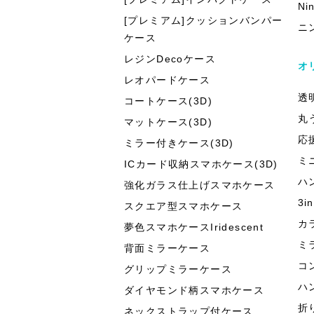
Ni
[プレミアム]クッションバンパー
ニ
ケース
レジンDecoケース
オ
レオパードケース
透
コートケース(3D)
丸
マットケース(3D)
応
ミラー付きケース(3D)
ミ
ICカード収納スマホケース(3D)
ハ
強化ガラス仕上げスマホケース
3
スクエア型スマホケース
カ
夢色スマホケースIridescent
ミ
背面ミラーケース
コ
グリップミラーケース
ハ
ダイヤモンド柄スマホケース
折
ネックストラップ付ケース