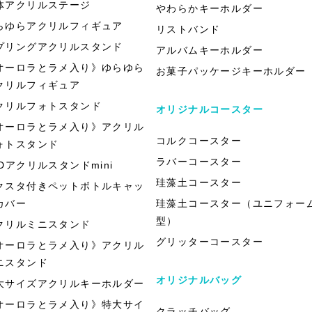
体アクリルステージ
やわらかキーホルダー
らゆらアクリルフィギュア
リストバンド
プリングアクリルスタンド
アルバムキーホルダー
オーロラとラメ入り》ゆらゆら
お菓子パッケージキーホルダー
クリルフィギュア
クリルフォトスタンド
オリジナルコースター
オーロラとラメ入り》アクリル
コルクコースター
ォトスタンド
ラバーコースター
EDアクリルスタンドmini
珪藻土コースター
クスタ付きペットボトルキャッ
カバー
珪藻土コースター（ユニフォー
型）
クリルミニスタンド
グリッターコースター
オーロラとラメ入り》アクリル
ニスタンド
オリジナルバッグ
大サイズアクリルキーホルダー
オーロラとラメ入り》特大サイ
クラッチバッグ