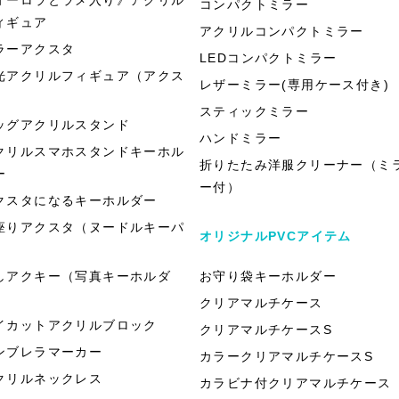
コンパクトミラー
ィギュア
アクリルコンパクトミラー
ラーアクスタ
LEDコンパクトミラー
光アクリルフィギュア（アクス
レザーミラー(専用ケース付き)
）
スティックミラー
ッグアクリルスタンド
ハンドミラー
クリルスマホスタンドキーホル
折りたたみ洋服クリーナー（ミ
ー
ー付）
クスタになるキーホルダー
座りアクスタ（ヌードルキーパ
オリジナルPVCアイテム
）
しアクキー（写真キーホルダ
お守り袋キーホルダー
）
クリアマルチケース
イカットアクリルブロック
クリアマルチケースS
ンブレラマーカー
カラークリアマルチケースS
クリルネックレス
カラビナ付クリアマルチケース