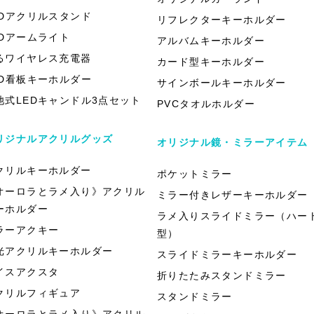
EDアクリルスタンド
リフレクターキーホルダー
EDアームライト
アルバムキーホルダー
るワイヤレス充電器
カード型キーホルダー
ED看板キーホルダー
サインボールキーホルダー
池式LEDキャンドル3点セット
PVCタオルホルダー
リジナルアクリルグッズ
オリジナル鏡・ミラーアイテム
クリルキーホルダー
ポケットミラー
オーロラとラメ入り》アクリル
ミラー付きレザーキーホルダー
ーホルダー
ラメ入りスライドミラー（ハー
ラーアクキー
型）
光アクリルキーホルダー
スライドミラーキーホルダー
イスアクスタ
折りたたみスタンドミラー
クリルフィギュア
スタンドミラー
オーロラとラメ入り》アクリル