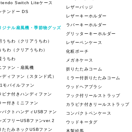
ntendo Switch Liteケース
レザーバッジ
ンテンドー DS
レザーキーホルダー
ラバーキーホルダー
リジナル扇風機・季節物グッズ
グリッターキーホルダー
明うちわ（クリアうちわ）
レザーペンケース
うちわ（クリアうちわ）
化粧ポーチ
援うちわ
メガネケース
ニファン・扇風機
折りたたみコーム
ンディファン（スタンド式）
ミラー付折りたたみコーム
in1モバイルファン
ウッドヘアブラシ
ラビナ付きハンディファン
フック付リールストラップ
ラー付きミニファン
カラビナ付きリールストラップ
ンパクトハンディUSBファン
コンパクトペンケース
ンズフリーUSBファンver.2
ウッドキータグ
りたたみネックUSBファン
木製絵馬