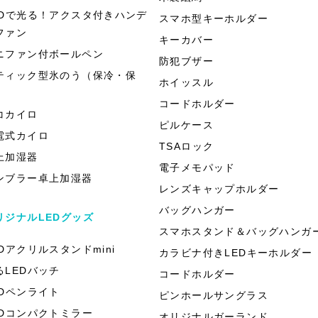
EDで光る！アクスタ付きハンデ
スマホ型キーホルダー
ファン
キーカバー
ニファン付ボールペン
防犯ブザー
ティック型氷のう（保冷・保
ホイッスル
）
コードホルダー
コカイロ
ピルケース
電式カイロ
TSAロック
上加湿器
電子メモパッド
ンブラー卓上加湿器
レンズキャップホルダー
バッグハンガー
リジナルLEDグッズ
スマホスタンド＆バッグハンガ
EDアクリルスタンドmini
カラビナ付きLEDキーホルダー
るLEDバッチ
コードホルダー
EDペンライト
ピンホールサングラス
EDコンパクトミラー
オリジナルガーランド