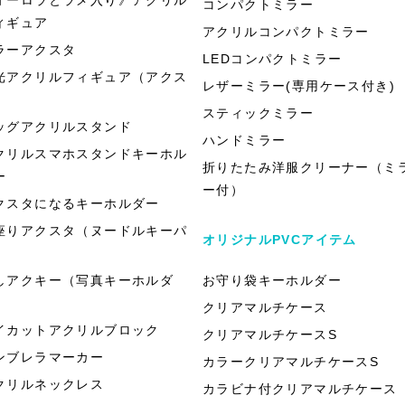
コンパクトミラー
ィギュア
アクリルコンパクトミラー
ラーアクスタ
LEDコンパクトミラー
光アクリルフィギュア（アクス
レザーミラー(専用ケース付き)
）
スティックミラー
ッグアクリルスタンド
ハンドミラー
クリルスマホスタンドキーホル
折りたたみ洋服クリーナー（ミ
ー
ー付）
クスタになるキーホルダー
座りアクスタ（ヌードルキーパ
オリジナルPVCアイテム
）
しアクキー（写真キーホルダ
お守り袋キーホルダー
）
クリアマルチケース
イカットアクリルブロック
クリアマルチケースS
ンブレラマーカー
カラークリアマルチケースS
クリルネックレス
カラビナ付クリアマルチケース