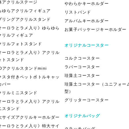
体アクリルステージ
やわらかキーホルダー
らゆらアクリルフィギュア
リストバンド
プリングアクリルスタンド
アルバムキーホルダー
オーロラとラメ入り》ゆらゆら
お菓子パッケージキーホルダー
クリルフィギュア
クリルフォトスタンド
オリジナルコースター
オーロラとラメ入り》アクリル
コルクコースター
ォトスタンド
ラバーコースター
EDアクリルスタンドmini
珪藻土コースター
クスタ付きペットボトルキャッ
カバー
珪藻土コースター（ユニフォー
型）
クリルミニスタンド
グリッターコースター
オーロラとラメ入り》アクリル
ニスタンド
オリジナルバッグ
大サイズアクリルキーホルダー
オーロラとラメ入り》特大サイ
クラッチバッグ