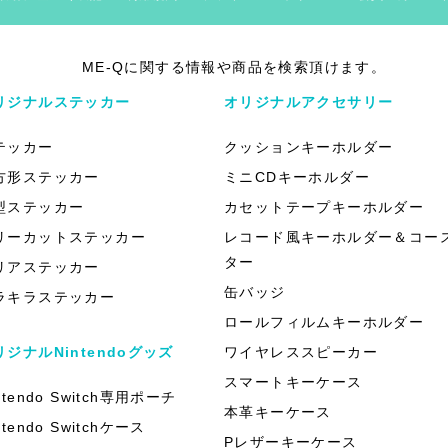
ME-Qに関する情報や商品を検索頂けます。
リジナルステッカー
オリジナルアクセサリー
テッカー
クッションキーホルダー
方形ステッカー
ミニCDキーホルダー
型ステッカー
カセットテープキーホルダー
リーカットステッカー
レコード風キーホルダー＆コー
ター
リアステッカー
缶バッジ
ラキラステッカー
ロールフィルムキーホルダー
リジナルNintendoグッズ
ワイヤレススピーカー
スマートキーケース
ntendo Switch専用ポーチ
本革キーケース
ntendo Switchケース
Pレザーキーケース