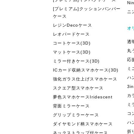
Ni
[プレミアム]クッションバンパー
ニ
ケース
レジンDecoケース
オ
レオパードケース
透
コートケース(3D)
丸
マットケース(3D)
応
ミラー付きケース(3D)
ミ
ICカード収納スマホケース(3D)
ハ
強化ガラス仕上げスマホケース
3
スクエア型スマホケース
カ
夢色スマホケースIridescent
ミ
背面ミラーケース
コ
グリップミラーケース
ハ
ダイヤモンド柄スマホケース
折
ネックストラップ付ケース