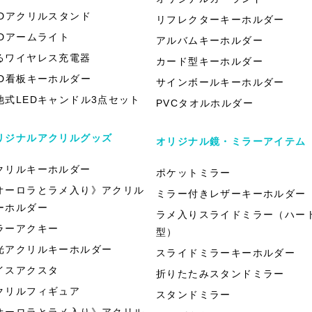
EDアクリルスタンド
リフレクターキーホルダー
EDアームライト
アルバムキーホルダー
るワイヤレス充電器
カード型キーホルダー
ED看板キーホルダー
サインボールキーホルダー
池式LEDキャンドル3点セット
PVCタオルホルダー
リジナルアクリルグッズ
オリジナル鏡・ミラーアイテム
クリルキーホルダー
ポケットミラー
オーロラとラメ入り》アクリル
ミラー付きレザーキーホルダー
ーホルダー
ラメ入りスライドミラー（ハー
ラーアクキー
型）
光アクリルキーホルダー
スライドミラーキーホルダー
イスアクスタ
折りたたみスタンドミラー
クリルフィギュア
スタンドミラー
オーロラとラメ入り》アクリル