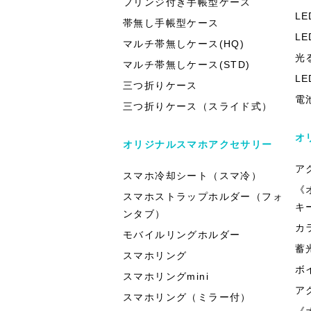
フリンジ付き手帳型ケース
L
帯無し手帳型ケース
L
マルチ帯無しケース(HQ)
光
マルチ帯無しケース(STD)
L
三つ折りケース
電
三つ折りケース（スライド式）
オ
オリジナルスマホアクセサリー
ア
スマホ冷却シート（スマ冷）
《
スマホストラップホルダー（フォ
キ
ンタブ）
カ
モバイルリングホルダー
蓄
スマホリング
ボ
スマホリングmini
ア
スマホリング（ミラー付）
《