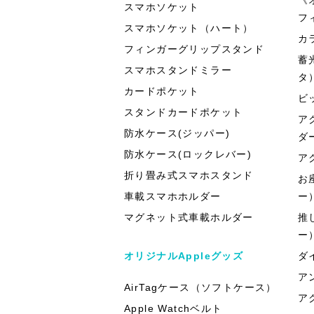
スマホソケット
フ
スマホソケット（ハート）
カ
フィンガーグリップスタンド
蓄
スマホスタンドミラー
タ
カードポケット
ビ
スタンドカードポケット
ア
防水ケース(ジッパー)
ダ
防水ケース(ロックレバー)
ア
折り畳み式スマホスタンド
お
車載スマホホルダー
ー
マグネット式車載ホルダー
推
ー
オリジナルAppleグッズ
ダ
ア
AirTagケース（ソフトケース）
ア
Apple Watchベルト