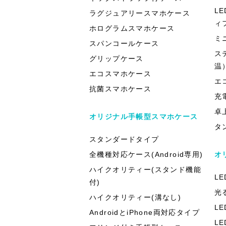
L
ラグジュアリースマホケース
ィ
ホログラムスマホケース
ミ
スパンコールケース
ス
グリップケース
温
エコスマホケース
エ
抗菌スマホケース
充
卓
オリジナル手帳型スマホケース
タ
スタンダードタイプ
全機種対応ケース(Android専用)
オ
ハイクオリティー(スタンド機能
L
付)
光
ハイクオリティー(溝なし)
L
AndroidとiPhone両対応タイプ
L