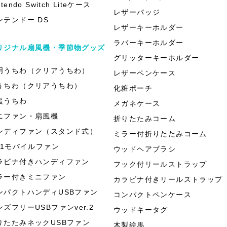
ntendo Switch Liteケース
レザーバッジ
ンテンドー DS
レザーキーホルダー
ラバーキーホルダー
リジナル扇風機・季節物グッズ
グリッターキーホルダー
明うちわ（クリアうちわ）
レザーペンケース
うちわ（クリアうちわ）
化粧ポーチ
援うちわ
メガネケース
ニファン・扇風機
折りたたみコーム
ンディファン（スタンド式）
ミラー付折りたたみコーム
in1モバイルファン
ウッドヘアブラシ
ラビナ付きハンディファン
フック付リールストラップ
ラー付きミニファン
カラビナ付きリールストラップ
ンパクトハンディUSBファン
コンパクトペンケース
ンズフリーUSBファンver.2
ウッドキータグ
りたたみネックUSBファン
木製絵馬