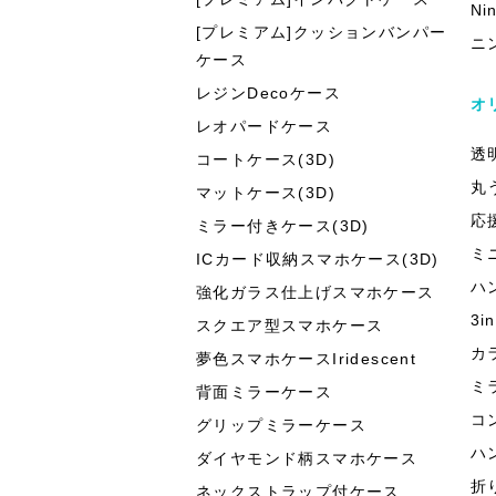
Ni
[プレミアム]クッションバンパー
ニ
ケース
レジンDecoケース
オ
レオパードケース
透
コートケース(3D)
丸
マットケース(3D)
応
ミラー付きケース(3D)
ミ
ICカード収納スマホケース(3D)
ハ
強化ガラス仕上げスマホケース
3
スクエア型スマホケース
カ
夢色スマホケースIridescent
ミ
背面ミラーケース
コ
グリップミラーケース
ハ
ダイヤモンド柄スマホケース
折
ネックストラップ付ケース