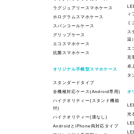
L
ラグジュアリースマホケース
ィ
ホログラムスマホケース
ミ
スパンコールケース
ス
グリップケース
温
エコスマホケース
エ
抗菌スマホケース
充
卓
オリジナル手帳型スマホケース
タ
スタンダードタイプ
全機種対応ケース(Android専用)
オ
ハイクオリティー(スタンド機能
L
付)
光
ハイクオリティー(溝なし)
L
AndroidとiPhone両対応タイプ
L