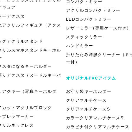
コンパクトミラー
ィギュア
アクリルコンパクトミラー
ラーアクスタ
LEDコンパクトミラー
光アクリルフィギュア（アクス
レザーミラー(専用ケース付き)
）
スティックミラー
ッグアクリルスタンド
ハンドミラー
クリルスマホスタンドキーホル
折りたたみ洋服クリーナー（ミ
ー
ー付）
クスタになるキーホルダー
座りアクスタ（ヌードルキーパ
オリジナルPVCアイテム
）
しアクキー（写真キーホルダ
お守り袋キーホルダー
）
クリアマルチケース
イカットアクリルブロック
クリアマルチケースS
ンブレラマーカー
カラークリアマルチケースS
クリルネックレス
カラビナ付クリアマルチケース