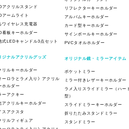
EDアクリルスタンド
リフレクターキーホルダー
EDアームライト
アルバムキーホルダー
るワイヤレス充電器
カード型キーホルダー
ED看板キーホルダー
サインボールキーホルダー
池式LEDキャンドル3点セット
PVCタオルホルダー
リジナルアクリルグッズ
オリジナル鏡・ミラーアイテム
クリルキーホルダー
ポケットミラー
オーロラとラメ入り》アクリル
ミラー付きレザーキーホルダー
ーホルダー
ラメ入りスライドミラー（ハー
ラーアクキー
型）
光アクリルキーホルダー
スライドミラーキーホルダー
イスアクスタ
折りたたみスタンドミラー
クリルフィギュア
スタンドミラー
オーロラとラメ入り》アクリル