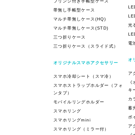
フリンジ付き手帳型ケース
L
帯無し手帳型ケース
L
マルチ帯無しケース(HQ)
光
マルチ帯無しケース(STD)
L
三つ折りケース
電
三つ折りケース（スライド式）
オ
オリジナルスマホアクセサリー
ア
スマホ冷却シート（スマ冷）
《
スマホストラップホルダー（フォ
キ
ンタブ）
カ
モバイルリングホルダー
蓄
スマホリング
ボ
スマホリングmini
ア
スマホリング（ミラー付）
《