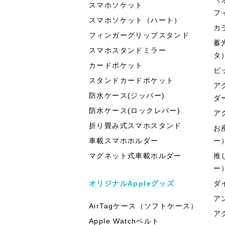
スマホソケット
フ
スマホソケット（ハート）
カ
フィンガーグリップスタンド
蓄
スマホスタンドミラー
タ
カードポケット
ビ
スタンドカードポケット
ア
防水ケース(ジッパー)
ダ
防水ケース(ロックレバー)
ア
折り畳み式スマホスタンド
お
車載スマホホルダー
ー
マグネット式車載ホルダー
推
ー
オリジナルAppleグッズ
ダ
ア
AirTagケース（ソフトケース）
ア
Apple Watchベルト