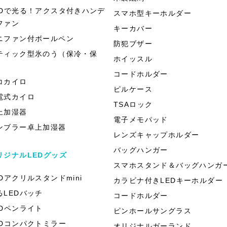
EDで光る！アクスタ付きハンデ
スマホ型キーホルダー
ファン
キーカバー
ニファン付ボールペン
防犯ブザー
ティック型氷のう（保冷・保
ホイッスル
）
コードホルダー
コカイロ
ピルケース
電式カイロ
TSAロック
上加湿器
電子メモパッド
ンブラー卓上加湿器
レンズキャップホルダー
バッグハンガー
リジナルLEDグッズ
スマホスタンド＆バッグハンガ
EDアクリルスタンドmini
カラビナ付きLEDキーホルダー
るLEDバッチ
コードホルダー
EDペンライト
ピンホールサングラス
EDコンパクトミラー
オリジナルガーランド