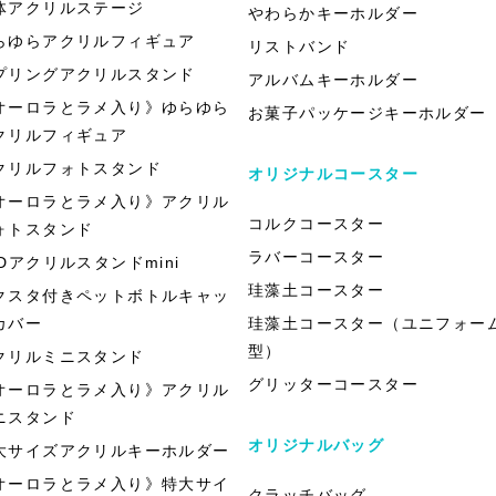
体アクリルステージ
やわらかキーホルダー
らゆらアクリルフィギュア
リストバンド
プリングアクリルスタンド
アルバムキーホルダー
オーロラとラメ入り》ゆらゆら
お菓子パッケージキーホルダー
クリルフィギュア
クリルフォトスタンド
オリジナルコースター
オーロラとラメ入り》アクリル
コルクコースター
ォトスタンド
ラバーコースター
EDアクリルスタンドmini
珪藻土コースター
クスタ付きペットボトルキャッ
カバー
珪藻土コースター（ユニフォー
型）
クリルミニスタンド
グリッターコースター
オーロラとラメ入り》アクリル
ニスタンド
オリジナルバッグ
大サイズアクリルキーホルダー
オーロラとラメ入り》特大サイ
クラッチバッグ