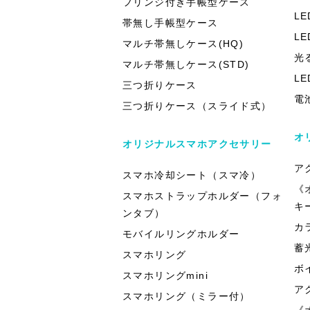
フリンジ付き手帳型ケース
L
帯無し手帳型ケース
L
マルチ帯無しケース(HQ)
光
マルチ帯無しケース(STD)
L
三つ折りケース
電
三つ折りケース（スライド式）
オ
オリジナルスマホアクセサリー
ア
スマホ冷却シート（スマ冷）
《
スマホストラップホルダー（フォ
キ
ンタブ）
カ
モバイルリングホルダー
蓄
スマホリング
ボ
スマホリングmini
ア
スマホリング（ミラー付）
《