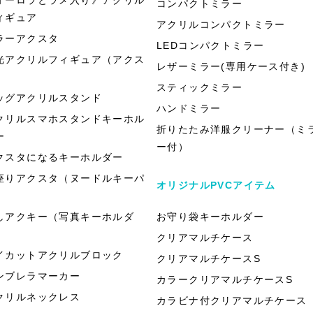
コンパクトミラー
ィギュア
アクリルコンパクトミラー
ラーアクスタ
LEDコンパクトミラー
光アクリルフィギュア（アクス
レザーミラー(専用ケース付き)
）
スティックミラー
ッグアクリルスタンド
ハンドミラー
クリルスマホスタンドキーホル
折りたたみ洋服クリーナー（ミ
ー
ー付）
クスタになるキーホルダー
座りアクスタ（ヌードルキーパ
オリジナルPVCアイテム
）
しアクキー（写真キーホルダ
お守り袋キーホルダー
）
クリアマルチケース
イカットアクリルブロック
クリアマルチケースS
ンブレラマーカー
カラークリアマルチケースS
クリルネックレス
カラビナ付クリアマルチケース