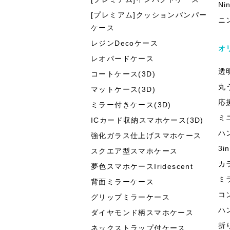
Ni
[プレミアム]クッションバンパー
ニ
ケース
レジンDecoケース
オ
レオパードケース
透
コートケース(3D)
丸
マットケース(3D)
応
ミラー付きケース(3D)
ミ
ICカード収納スマホケース(3D)
ハ
強化ガラス仕上げスマホケース
3
スクエア型スマホケース
カ
夢色スマホケースIridescent
ミ
背面ミラーケース
コ
グリップミラーケース
ハ
ダイヤモンド柄スマホケース
折
ネックストラップ付ケース