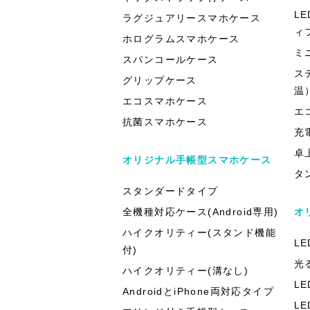
L
ラグジュアリースマホケース
ィ
ホログラムスマホケース
ミ
スパンコールケース
ス
グリップケース
温
エコスマホケース
エ
抗菌スマホケース
充
卓
オリジナル手帳型スマホケース
タ
スタンダードタイプ
全機種対応ケース(Android専用)
オ
ハイクオリティー(スタンド機能
L
付)
光
ハイクオリティー(溝なし)
L
AndroidとiPhone両対応タイプ
L