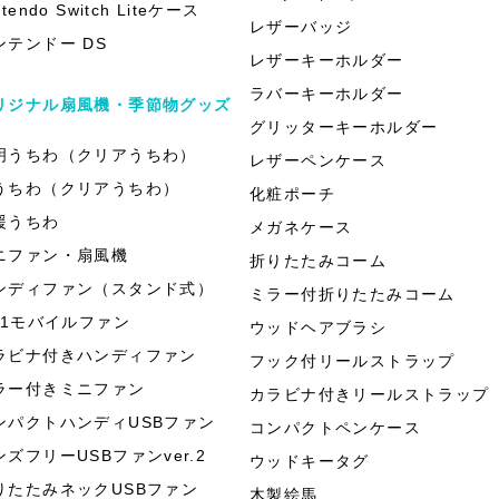
ntendo Switch Liteケース
レザーバッジ
ンテンドー DS
レザーキーホルダー
ラバーキーホルダー
リジナル扇風機・季節物グッズ
グリッターキーホルダー
明うちわ（クリアうちわ）
レザーペンケース
うちわ（クリアうちわ）
化粧ポーチ
援うちわ
メガネケース
ニファン・扇風機
折りたたみコーム
ンディファン（スタンド式）
ミラー付折りたたみコーム
in1モバイルファン
ウッドヘアブラシ
ラビナ付きハンディファン
フック付リールストラップ
ラー付きミニファン
カラビナ付きリールストラップ
ンパクトハンディUSBファン
コンパクトペンケース
ンズフリーUSBファンver.2
ウッドキータグ
りたたみネックUSBファン
木製絵馬