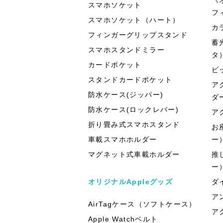
スマホソケット
フ
スマホソケット（ハート）
カ
フィンガーグリップスタンド
蓄
スマホスタンドミラー
タ
カードポケット
ビ
スタンドカードポケット
ア
防水ケース(ジッパー)
ダ
防水ケース(ロックレバー)
ア
折り畳み式スマホスタンド
お
車載スマホホルダー
ー
マグネット式車載ホルダー
推
ー
オリジナルAppleグッズ
ダ
ア
AirTagケース（ソフトケース）
ア
Apple Watchベルト