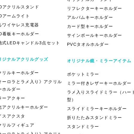
EDアクリルスタンド
リフレクターキーホルダー
EDアームライト
アルバムキーホルダー
るワイヤレス充電器
カード型キーホルダー
ED看板キーホルダー
サインボールキーホルダー
池式LEDキャンドル3点セット
PVCタオルホルダー
リジナルアクリルグッズ
オリジナル鏡・ミラーアイテム
クリルキーホルダー
ポケットミラー
オーロラとラメ入り》アクリル
ミラー付きレザーキーホルダー
ーホルダー
ラメ入りスライドミラー（ハー
ラーアクキー
型）
光アクリルキーホルダー
スライドミラーキーホルダー
イスアクスタ
折りたたみスタンドミラー
クリルフィギュア
スタンドミラー
オーロラとラメ入り》アクリル