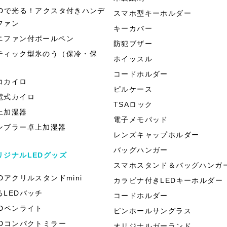
EDで光る！アクスタ付きハンデ
スマホ型キーホルダー
ファン
キーカバー
ニファン付ボールペン
防犯ブザー
ティック型氷のう（保冷・保
ホイッスル
）
コードホルダー
コカイロ
ピルケース
電式カイロ
TSAロック
上加湿器
電子メモパッド
ンブラー卓上加湿器
レンズキャップホルダー
バッグハンガー
リジナルLEDグッズ
スマホスタンド＆バッグハンガ
EDアクリルスタンドmini
カラビナ付きLEDキーホルダー
るLEDバッチ
コードホルダー
EDペンライト
ピンホールサングラス
EDコンパクトミラー
オリジナルガーランド