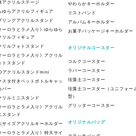
体アクリルステージ
やわらかキーホルダー
らゆらアクリルフィギュア
リストバンド
プリングアクリルスタンド
アルバムキーホルダー
オーロラとラメ入り》ゆらゆら
お菓子パッケージキーホルダー
クリルフィギュア
クリルフォトスタンド
オリジナルコースター
オーロラとラメ入り》アクリル
コルクコースター
ォトスタンド
ラバーコースター
EDアクリルスタンドmini
珪藻土コースター
クスタ付きペットボトルキャッ
カバー
珪藻土コースター（ユニフォー
型）
クリルミニスタンド
グリッターコースター
オーロラとラメ入り》アクリル
ニスタンド
オリジナルバッグ
大サイズアクリルキーホルダー
オーロラとラメ入り》特大サイ
クラッチバッグ