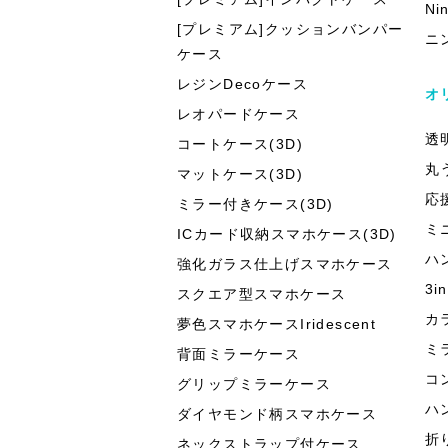
Ni
[プレミアム]クッションバンパー
ニ
ケース
レジンDecoケース
オ
レオパードケース
透
コートケース(3D)
丸
マットケース(3D)
応
ミラー付きケース(3D)
ミ
ICカード収納スマホケース(3D)
ハ
強化ガラス仕上げスマホケース
3
スクエア型スマホケース
カ
夢色スマホケースIridescent
ミ
背面ミラーケース
コ
グリップミラーケース
ハ
ダイヤモンド柄スマホケース
折
ネックストラップ付ケース