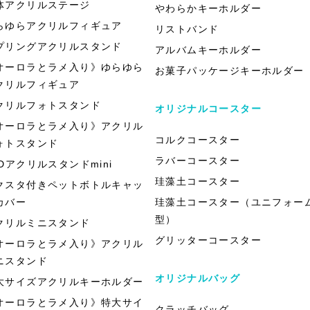
体アクリルステージ
やわらかキーホルダー
らゆらアクリルフィギュア
リストバンド
プリングアクリルスタンド
アルバムキーホルダー
オーロラとラメ入り》ゆらゆら
お菓子パッケージキーホルダー
クリルフィギュア
クリルフォトスタンド
オリジナルコースター
オーロラとラメ入り》アクリル
コルクコースター
ォトスタンド
ラバーコースター
EDアクリルスタンドmini
珪藻土コースター
クスタ付きペットボトルキャッ
カバー
珪藻土コースター（ユニフォー
型）
クリルミニスタンド
グリッターコースター
オーロラとラメ入り》アクリル
ニスタンド
オリジナルバッグ
大サイズアクリルキーホルダー
オーロラとラメ入り》特大サイ
クラッチバッグ