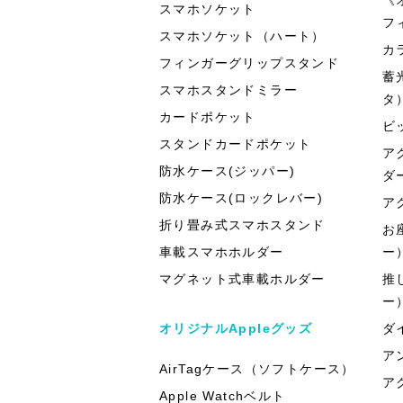
スマホソケット
フ
スマホソケット（ハート）
カ
フィンガーグリップスタンド
蓄
スマホスタンドミラー
タ
カードポケット
ビ
スタンドカードポケット
ア
防水ケース(ジッパー)
ダ
防水ケース(ロックレバー)
ア
折り畳み式スマホスタンド
お
車載スマホホルダー
ー
マグネット式車載ホルダー
推
ー
オリジナルAppleグッズ
ダ
ア
AirTagケース（ソフトケース）
ア
Apple Watchベルト