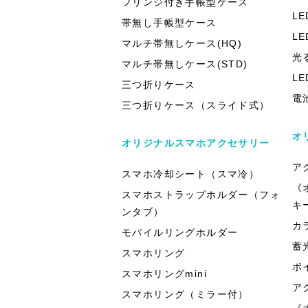
フリンジ付き手帳型ケース
L
帯無し手帳型ケース
L
マルチ帯無しケース(HQ)
光
マルチ帯無しケース(STD)
L
三つ折りケース
電
三つ折りケース（スライド式）
オ
オリジナルスマホアクセサリー
ア
スマホ冷却シート（スマ冷）
《
スマホストラップホルダー（フォ
キ
ンタブ）
カ
モバイルリングホルダー
蓄
スマホリング
ボ
スマホリングmini
ア
スマホリング（ミラー付）
《