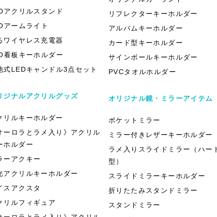
EDアクリルスタンド
リフレクターキーホルダー
EDアームライト
アルバムキーホルダー
るワイヤレス充電器
カード型キーホルダー
ED看板キーホルダー
サインボールキーホルダー
池式LEDキャンドル3点セット
PVCタオルホルダー
リジナルアクリルグッズ
オリジナル鏡・ミラーアイテム
クリルキーホルダー
ポケットミラー
オーロラとラメ入り》アクリル
ミラー付きレザーキーホルダー
ーホルダー
ラメ入りスライドミラー（ハー
ラーアクキー
型）
光アクリルキーホルダー
スライドミラーキーホルダー
イスアクスタ
折りたたみスタンドミラー
クリルフィギュア
スタンドミラー
オーロラとラメ入り》アクリル