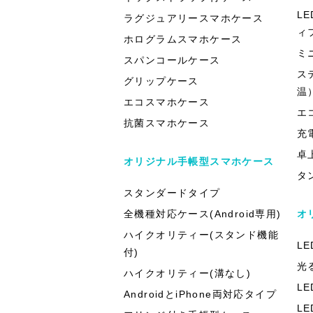
L
ラグジュアリースマホケース
ィ
ホログラムスマホケース
ミ
スパンコールケース
ス
グリップケース
温
エコスマホケース
エ
抗菌スマホケース
充
卓
オリジナル手帳型スマホケース
タ
スタンダードタイプ
全機種対応ケース(Android専用)
オ
ハイクオリティー(スタンド機能
L
付)
光
ハイクオリティー(溝なし)
L
AndroidとiPhone両対応タイプ
L