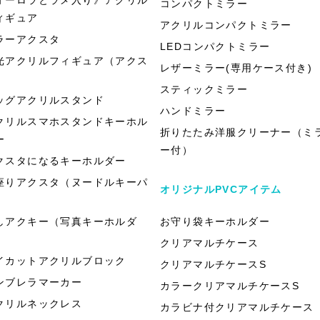
コンパクトミラー
ィギュア
アクリルコンパクトミラー
ラーアクスタ
LEDコンパクトミラー
光アクリルフィギュア（アクス
レザーミラー(専用ケース付き)
）
スティックミラー
ッグアクリルスタンド
ハンドミラー
クリルスマホスタンドキーホル
折りたたみ洋服クリーナー（ミ
ー
ー付）
クスタになるキーホルダー
座りアクスタ（ヌードルキーパ
オリジナルPVCアイテム
）
しアクキー（写真キーホルダ
お守り袋キーホルダー
）
クリアマルチケース
イカットアクリルブロック
クリアマルチケースS
ンブレラマーカー
カラークリアマルチケースS
クリルネックレス
カラビナ付クリアマルチケース