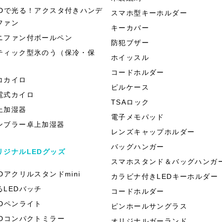
EDで光る！アクスタ付きハンデ
スマホ型キーホルダー
ファン
キーカバー
ニファン付ボールペン
防犯ブザー
ティック型氷のう（保冷・保
ホイッスル
）
コードホルダー
コカイロ
ピルケース
電式カイロ
TSAロック
上加湿器
電子メモパッド
ンブラー卓上加湿器
レンズキャップホルダー
バッグハンガー
リジナルLEDグッズ
スマホスタンド＆バッグハンガ
EDアクリルスタンドmini
カラビナ付きLEDキーホルダー
るLEDバッチ
コードホルダー
EDペンライト
ピンホールサングラス
EDコンパクトミラー
オリジナルガーランド