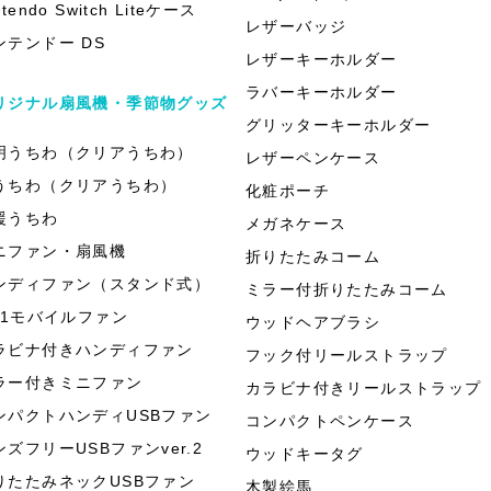
ntendo Switch Liteケース
レザーバッジ
ンテンドー DS
レザーキーホルダー
ラバーキーホルダー
リジナル扇風機・季節物グッズ
グリッターキーホルダー
明うちわ（クリアうちわ）
レザーペンケース
うちわ（クリアうちわ）
化粧ポーチ
援うちわ
メガネケース
ニファン・扇風機
折りたたみコーム
ンディファン（スタンド式）
ミラー付折りたたみコーム
in1モバイルファン
ウッドヘアブラシ
ラビナ付きハンディファン
フック付リールストラップ
ラー付きミニファン
カラビナ付きリールストラップ
ンパクトハンディUSBファン
コンパクトペンケース
ンズフリーUSBファンver.2
ウッドキータグ
りたたみネックUSBファン
木製絵馬