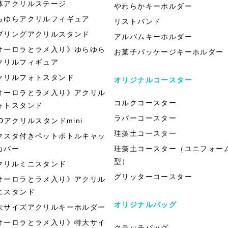
体アクリルステージ
やわらかキーホルダー
らゆらアクリルフィギュア
リストバンド
プリングアクリルスタンド
アルバムキーホルダー
オーロラとラメ入り》ゆらゆら
お菓子パッケージキーホルダー
クリルフィギュア
クリルフォトスタンド
オリジナルコースター
オーロラとラメ入り》アクリル
コルクコースター
ォトスタンド
ラバーコースター
EDアクリルスタンドmini
珪藻土コースター
クスタ付きペットボトルキャッ
カバー
珪藻土コースター（ユニフォー
型）
クリルミニスタンド
グリッターコースター
オーロラとラメ入り》アクリル
ニスタンド
オリジナルバッグ
大サイズアクリルキーホルダー
オーロラとラメ入り》特大サイ
クラッチバッグ