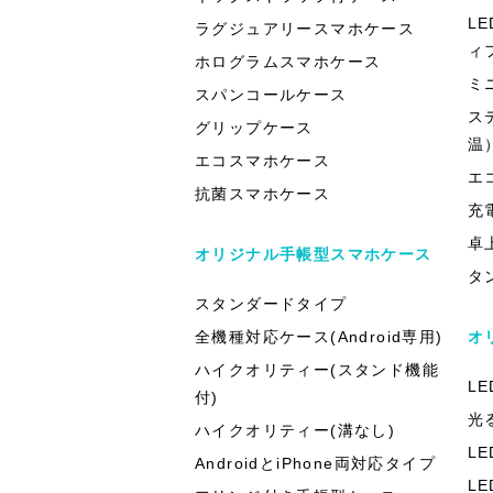
L
ラグジュアリースマホケース
ィ
ホログラムスマホケース
ミ
スパンコールケース
ス
グリップケース
温
エコスマホケース
エ
抗菌スマホケース
充
卓
オリジナル手帳型スマホケース
タ
スタンダードタイプ
全機種対応ケース(Android専用)
オ
ハイクオリティー(スタンド機能
L
付)
光
ハイクオリティー(溝なし)
L
AndroidとiPhone両対応タイプ
L