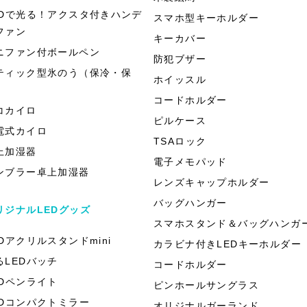
EDで光る！アクスタ付きハンデ
スマホ型キーホルダー
ファン
キーカバー
ニファン付ボールペン
防犯ブザー
ティック型氷のう（保冷・保
ホイッスル
）
コードホルダー
コカイロ
ピルケース
電式カイロ
TSAロック
上加湿器
電子メモパッド
ンブラー卓上加湿器
レンズキャップホルダー
バッグハンガー
リジナルLEDグッズ
スマホスタンド＆バッグハンガ
EDアクリルスタンドmini
カラビナ付きLEDキーホルダー
るLEDバッチ
コードホルダー
EDペンライト
ピンホールサングラス
EDコンパクトミラー
オリジナルガーランド