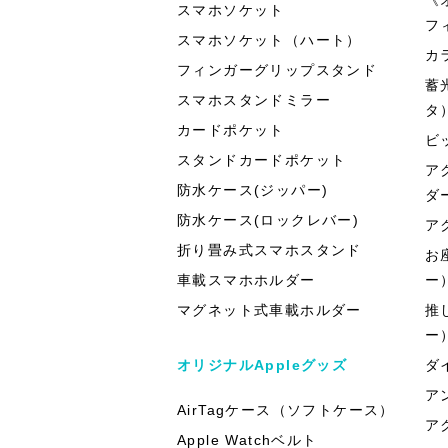
スマホソケット
フ
スマホソケット（ハート）
カ
フィンガーグリップスタンド
蓄
スマホスタンドミラー
タ
カードポケット
ビ
スタンドカードポケット
ア
防水ケース(ジッパー)
ダ
防水ケース(ロックレバー)
ア
折り畳み式スマホスタンド
お
車載スマホホルダー
ー
マグネット式車載ホルダー
推
ー
オリジナルAppleグッズ
ダ
ア
AirTagケース（ソフトケース）
ア
Apple Watchベルト