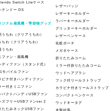
ntendo Switch Liteケース
レザーバッジ
ンテンドー DS
レザーキーホルダー
ラバーキーホルダー
リジナル扇風機・季節物グッズ
グリッターキーホルダー
明うちわ（クリアうちわ）
レザーペンケース
うちわ（クリアうちわ）
化粧ポーチ
援うちわ
メガネケース
ニファン・扇風機
折りたたみコーム
ンディファン（スタンド式）
ミラー付折りたたみコーム
in1モバイルファン
ウッドヘアブラシ
ラビナ付きハンディファン
フック付リールストラップ
ラー付きミニファン
カラビナ付きリールストラップ
ンパクトハンディUSBファン
コンパクトペンケース
ンズフリーUSBファンver.2
ウッドキータグ
りたたみネックUSBファン
木製絵馬