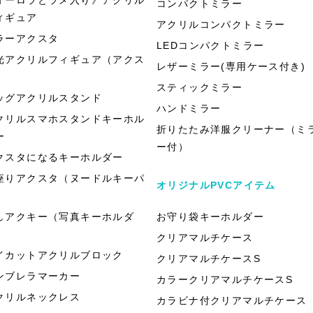
コンパクトミラー
ィギュア
アクリルコンパクトミラー
ラーアクスタ
LEDコンパクトミラー
光アクリルフィギュア（アクス
レザーミラー(専用ケース付き)
）
スティックミラー
ッグアクリルスタンド
ハンドミラー
クリルスマホスタンドキーホル
折りたたみ洋服クリーナー（ミ
ー
ー付）
クスタになるキーホルダー
座りアクスタ（ヌードルキーパ
オリジナルPVCアイテム
）
しアクキー（写真キーホルダ
お守り袋キーホルダー
）
クリアマルチケース
イカットアクリルブロック
クリアマルチケースS
ンブレラマーカー
カラークリアマルチケースS
クリルネックレス
カラビナ付クリアマルチケース