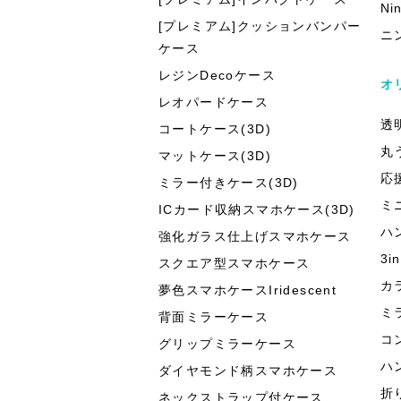
Ni
[プレミアム]クッションバンパー
ニ
ケース
レジンDecoケース
オ
レオパードケース
透
コートケース(3D)
丸
マットケース(3D)
応
ミラー付きケース(3D)
ミ
ICカード収納スマホケース(3D)
ハ
強化ガラス仕上げスマホケース
3
スクエア型スマホケース
カ
夢色スマホケースIridescent
ミ
背面ミラーケース
コ
グリップミラーケース
ハ
ダイヤモンド柄スマホケース
折
ネックストラップ付ケース