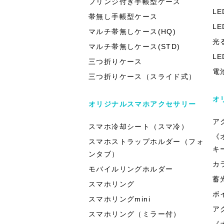
フリンジ付き手帳型ケース
L
帯無し手帳型ケース
L
マルチ帯無しケース(HQ)
光
マルチ帯無しケース(STD)
L
三つ折りケース
電
三つ折りケース（スライド式）
オ
オリジナルスマホアクセサリー
ア
スマホ冷却シート（スマ冷）
《
スマホストラップホルダー（フォ
キ
ンタブ）
カ
モバイルリングホルダー
蓄
スマホリング
ボ
スマホリングmini
ア
スマホリング（ミラー付）
《