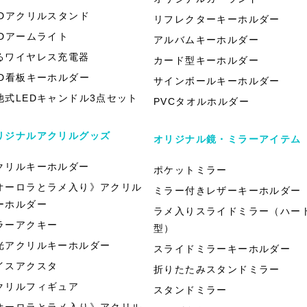
EDアクリルスタンド
リフレクターキーホルダー
EDアームライト
アルバムキーホルダー
るワイヤレス充電器
カード型キーホルダー
ED看板キーホルダー
サインボールキーホルダー
池式LEDキャンドル3点セット
PVCタオルホルダー
リジナルアクリルグッズ
オリジナル鏡・ミラーアイテム
クリルキーホルダー
ポケットミラー
オーロラとラメ入り》アクリル
ミラー付きレザーキーホルダー
ーホルダー
ラメ入りスライドミラー（ハー
ラーアクキー
型）
光アクリルキーホルダー
スライドミラーキーホルダー
イスアクスタ
折りたたみスタンドミラー
クリルフィギュア
スタンドミラー
オーロラとラメ入り》アクリル