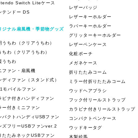
ntendo Switch Liteケース
レザーバッジ
ンテンドー DS
レザーキーホルダー
ラバーキーホルダー
リジナル扇風機・季節物グッズ
グリッターキーホルダー
明うちわ（クリアうちわ）
レザーペンケース
うちわ（クリアうちわ）
化粧ポーチ
援うちわ
メガネケース
ニファン・扇風機
折りたたみコーム
ンディファン（スタンド式）
ミラー付折りたたみコーム
in1モバイルファン
ウッドヘアブラシ
ラビナ付きハンディファン
フック付リールストラップ
ラー付きミニファン
カラビナ付きリールストラップ
ンパクトハンディUSBファン
コンパクトペンケース
ンズフリーUSBファンver.2
ウッドキータグ
りたたみネックUSBファン
木製絵馬