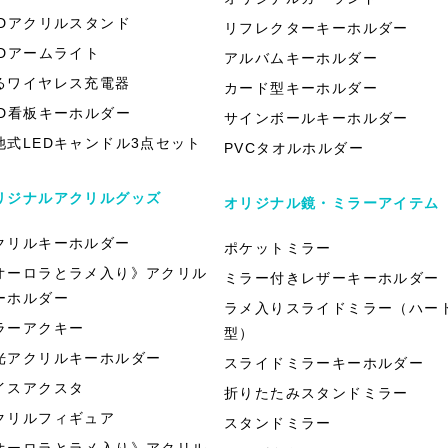
EDアクリルスタンド
リフレクターキーホルダー
EDアームライト
アルバムキーホルダー
るワイヤレス充電器
カード型キーホルダー
ED看板キーホルダー
サインボールキーホルダー
池式LEDキャンドル3点セット
PVCタオルホルダー
リジナルアクリルグッズ
オリジナル鏡・ミラーアイテム
クリルキーホルダー
ポケットミラー
オーロラとラメ入り》アクリル
ミラー付きレザーキーホルダー
ーホルダー
ラメ入りスライドミラー（ハー
ラーアクキー
型）
光アクリルキーホルダー
スライドミラーキーホルダー
イスアクスタ
折りたたみスタンドミラー
クリルフィギュア
スタンドミラー
オーロラとラメ入り》アクリル