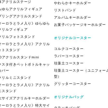
体アクリルステージ
やわらかキーホルダー
らゆらアクリルフィギュア
リストバンド
プリングアクリルスタンド
アルバムキーホルダー
オーロラとラメ入り》ゆらゆら
お菓子パッケージキーホルダー
クリルフィギュア
クリルフォトスタンド
オリジナルコースター
オーロラとラメ入り》アクリル
コルクコースター
ォトスタンド
ラバーコースター
EDアクリルスタンドmini
珪藻土コースター
クスタ付きペットボトルキャッ
カバー
珪藻土コースター（ユニフォー
型）
クリルミニスタンド
グリッターコースター
オーロラとラメ入り》アクリル
ニスタンド
オリジナルバッグ
大サイズアクリルキーホルダー
オーロラとラメ入り》特大サイ
クラッチバッグ