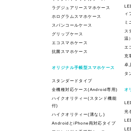
L
ラグジュアリースマホケース
ィ
ホログラムスマホケース
ミ
スパンコールケース
ス
グリップケース
温
エコスマホケース
エ
抗菌スマホケース
充
卓
オリジナル手帳型スマホケース
タ
スタンダードタイプ
全機種対応ケース(Android専用)
オ
ハイクオリティー(スタンド機能
L
付)
光
ハイクオリティー(溝なし)
L
AndroidとiPhone両対応タイプ
L