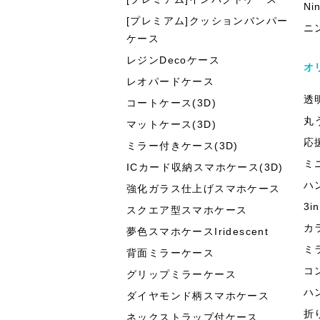
Ni
[プレミアム]クッションバンパー
ニ
ケース
レジンDecoケース
オ
レオパードケース
透
コートケース(3D)
丸
マットケース(3D)
応
ミラー付きケース(3D)
ミ
ICカード収納スマホケース(3D)
ハ
強化ガラス仕上げスマホケース
3
スクエア型スマホケース
カ
夢色スマホケースIridescent
ミ
背面ミラーケース
コ
グリップミラーケース
ハ
ダイヤモンド柄スマホケース
折
ネックストラップ付ケース