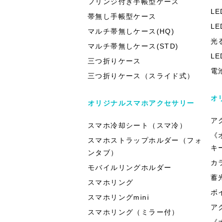
フリンジ付き手帳型ケース
L
帯無し手帳型ケース
L
マルチ帯無しケース(HQ)
光
マルチ帯無しケース(STD)
L
三つ折りケース
電
三つ折りケース（スライド式）
オ
オリジナルスマホアクセサリー
ア
スマホ冷却シート（スマ冷）
《
スマホストラップホルダー（フォ
キ
ンタブ）
カ
モバイルリングホルダー
蓄
スマホリング
ボ
スマホリングmini
ア
スマホリング（ミラー付）
《