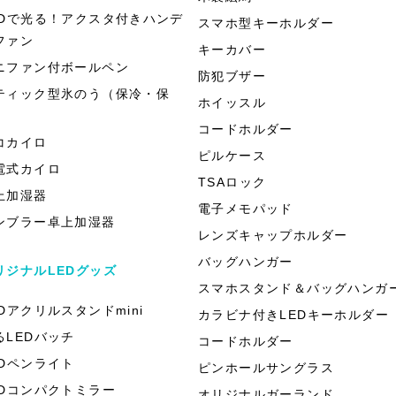
EDで光る！アクスタ付きハンデ
スマホ型キーホルダー
ファン
キーカバー
ニファン付ボールペン
防犯ブザー
ティック型氷のう（保冷・保
ホイッスル
）
コードホルダー
コカイロ
ピルケース
電式カイロ
TSAロック
上加湿器
電子メモパッド
ンブラー卓上加湿器
レンズキャップホルダー
バッグハンガー
リジナルLEDグッズ
スマホスタンド＆バッグハンガ
EDアクリルスタンドmini
カラビナ付きLEDキーホルダー
るLEDバッチ
コードホルダー
EDペンライト
ピンホールサングラス
EDコンパクトミラー
オリジナルガーランド