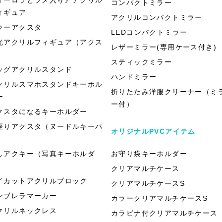
コンパクトミラー
ィギュア
アクリルコンパクトミラー
ラーアクスタ
LEDコンパクトミラー
光アクリルフィギュア（アクス
レザーミラー(専用ケース付き)
）
スティックミラー
ッグアクリルスタンド
ハンドミラー
クリルスマホスタンドキーホル
折りたたみ洋服クリーナー（ミ
ー
ー付）
クスタになるキーホルダー
座りアクスタ（ヌードルキーパ
オリジナルPVCアイテム
）
しアクキー（写真キーホルダ
お守り袋キーホルダー
）
クリアマルチケース
イカットアクリルブロック
クリアマルチケースS
ンブレラマーカー
カラークリアマルチケースS
クリルネックレス
カラビナ付クリアマルチケース