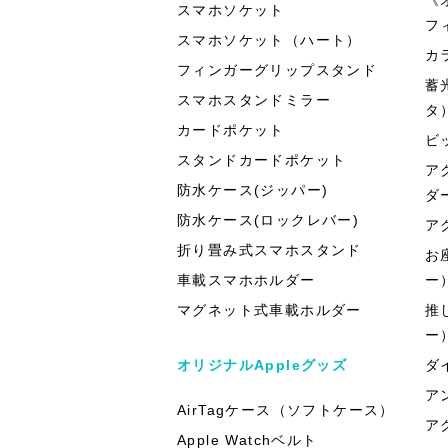
スマホソケット
フ
スマホソケット（ハート）
カ
フィンガーグリップスタンド
蓄
スマホスタンドミラー
タ
カードポケット
ビ
スタンドカードポケット
ア
防水ケース(ジッパー)
ダ
防水ケース(ロックレバー)
ア
折り畳み式スマホスタンド
お
車載スマホホルダー
ー
マグネット式車載ホルダー
推
ー
オリジナルAppleグッズ
ダ
ア
AirTagケース（ソフトケース）
ア
Apple Watchベルト