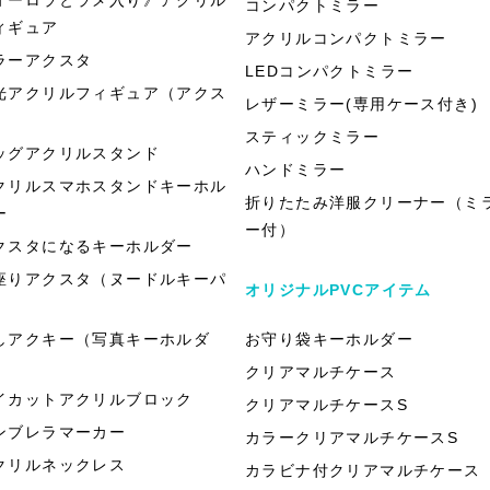
コンパクトミラー
ィギュア
アクリルコンパクトミラー
ラーアクスタ
LEDコンパクトミラー
光アクリルフィギュア（アクス
レザーミラー(専用ケース付き)
）
スティックミラー
ッグアクリルスタンド
ハンドミラー
クリルスマホスタンドキーホル
折りたたみ洋服クリーナー（ミ
ー
ー付）
クスタになるキーホルダー
座りアクスタ（ヌードルキーパ
オリジナルPVCアイテム
）
しアクキー（写真キーホルダ
お守り袋キーホルダー
）
クリアマルチケース
イカットアクリルブロック
クリアマルチケースS
ンブレラマーカー
カラークリアマルチケースS
クリルネックレス
カラビナ付クリアマルチケース