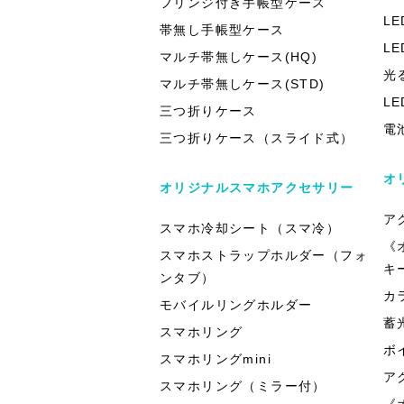
フリンジ付き手帳型ケース
L
帯無し手帳型ケース
L
マルチ帯無しケース(HQ)
光
マルチ帯無しケース(STD)
L
三つ折りケース
電
三つ折りケース（スライド式）
オ
オリジナルスマホアクセサリー
ア
スマホ冷却シート（スマ冷）
《
スマホストラップホルダー（フォ
キ
ンタブ）
カ
モバイルリングホルダー
蓄
スマホリング
ボ
スマホリングmini
ア
スマホリング（ミラー付）
《