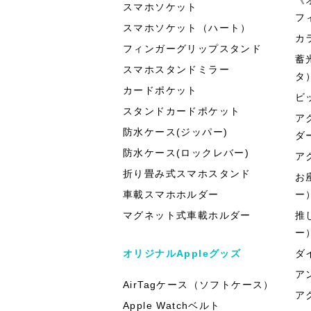
スマホソケット
フ
スマホソケット（ハート）
カ
フィンガーグリップスタンド
蓄
スマホスタンドミラー
タ
カードポケット
ビ
スタンドカードポケット
ア
防水ケース(ジッパー)
ダ
防水ケース(ロックレバー)
ア
折り畳み式スマホスタンド
お
車載スマホホルダー
ー
マグネット式車載ホルダー
推
ー
オリジナルAppleグッズ
ダ
ア
AirTagケース（ソフトケース）
ア
Apple Watchベルト