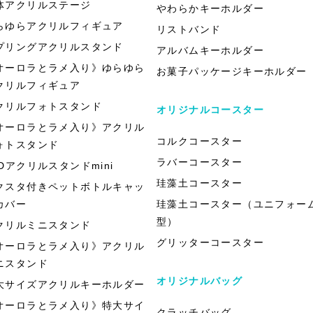
体アクリルステージ
やわらかキーホルダー
らゆらアクリルフィギュア
リストバンド
プリングアクリルスタンド
アルバムキーホルダー
オーロラとラメ入り》ゆらゆら
お菓子パッケージキーホルダー
クリルフィギュア
クリルフォトスタンド
オリジナルコースター
オーロラとラメ入り》アクリル
コルクコースター
ォトスタンド
ラバーコースター
EDアクリルスタンドmini
珪藻土コースター
クスタ付きペットボトルキャッ
カバー
珪藻土コースター（ユニフォー
型）
クリルミニスタンド
グリッターコースター
オーロラとラメ入り》アクリル
ニスタンド
オリジナルバッグ
大サイズアクリルキーホルダー
オーロラとラメ入り》特大サイ
クラッチバッグ