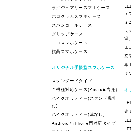
L
ラグジュアリースマホケース
ィ
ホログラムスマホケース
ミ
スパンコールケース
ス
グリップケース
温
エコスマホケース
エ
抗菌スマホケース
充
卓
オリジナル手帳型スマホケース
タ
スタンダードタイプ
全機種対応ケース(Android専用)
オ
ハイクオリティー(スタンド機能
L
付)
光
ハイクオリティー(溝なし)
L
AndroidとiPhone両対応タイプ
L