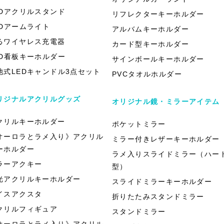
EDアクリルスタンド
リフレクターキーホルダー
EDアームライト
アルバムキーホルダー
るワイヤレス充電器
カード型キーホルダー
ED看板キーホルダー
サインボールキーホルダー
池式LEDキャンドル3点セット
PVCタオルホルダー
リジナルアクリルグッズ
オリジナル鏡・ミラーアイテム
クリルキーホルダー
ポケットミラー
オーロラとラメ入り》アクリル
ミラー付きレザーキーホルダー
ーホルダー
ラメ入りスライドミラー（ハー
ラーアクキー
型）
光アクリルキーホルダー
スライドミラーキーホルダー
イスアクスタ
折りたたみスタンドミラー
クリルフィギュア
スタンドミラー
オーロラとラメ入り》アクリル