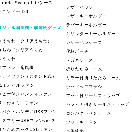
ntendo Switch Liteケース
レザーバッジ
ンテンドー DS
レザーキーホルダー
ラバーキーホルダー
リジナル扇風機・季節物グッズ
グリッターキーホルダー
明うちわ（クリアうちわ）
レザーペンケース
うちわ（クリアうちわ）
化粧ポーチ
援うちわ
メガネケース
ニファン・扇風機
折りたたみコーム
ンディファン（スタンド式）
ミラー付折りたたみコーム
in1モバイルファン
ウッドヘアブラシ
ラビナ付きハンディファン
フック付リールストラップ
ラー付きミニファン
カラビナ付きリールストラップ
ンパクトハンディUSBファン
コンパクトペンケース
ンズフリーUSBファンver.2
ウッドキータグ
りたたみネックUSBファン
木製絵馬