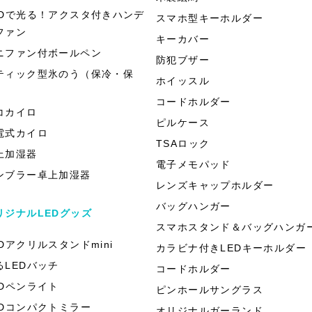
EDで光る！アクスタ付きハンデ
スマホ型キーホルダー
ファン
キーカバー
ニファン付ボールペン
防犯ブザー
ティック型氷のう（保冷・保
ホイッスル
）
コードホルダー
コカイロ
ピルケース
電式カイロ
TSAロック
上加湿器
電子メモパッド
ンブラー卓上加湿器
レンズキャップホルダー
バッグハンガー
リジナルLEDグッズ
スマホスタンド＆バッグハンガ
EDアクリルスタンドmini
カラビナ付きLEDキーホルダー
るLEDバッチ
コードホルダー
EDペンライト
ピンホールサングラス
EDコンパクトミラー
オリジナルガーランド