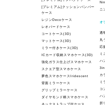
Ni
[プレミアム]クッションバンパー
ニ
ケース
レジンDecoケース
オ
レオパードケース
透
コートケース(3D)
丸
マットケース(3D)
応
ミラー付きケース(3D)
ミ
ICカード収納スマホケース(3D)
ハ
強化ガラス仕上げスマホケース
3
スクエア型スマホケース
カ
夢色スマホケースIridescent
ミ
背面ミラーケース
コ
グリップミラーケース
ハ
ダイヤモンド柄スマホケース
折
ネックストラップ付ケース