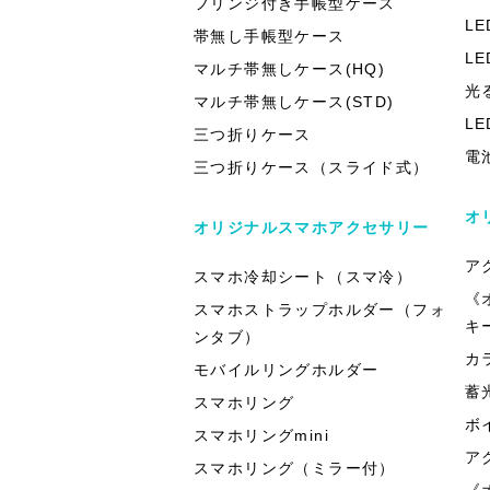
フリンジ付き手帳型ケース
L
帯無し手帳型ケース
L
マルチ帯無しケース(HQ)
光
マルチ帯無しケース(STD)
L
三つ折りケース
電
三つ折りケース（スライド式）
オ
オリジナルスマホアクセサリー
ア
スマホ冷却シート（スマ冷）
《
スマホストラップホルダー（フォ
キ
ンタブ）
カ
モバイルリングホルダー
蓄
スマホリング
ボ
スマホリングmini
ア
スマホリング（ミラー付）
《