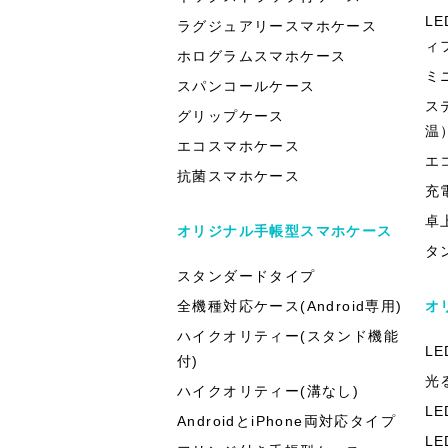
L
ラグジュアリースマホケース
ィ
ホログラムスマホケース
ミ
スパンコールケース
ス
グリップケース
温
エコスマホケース
エ
抗菌スマホケース
充
卓
オリジナル手帳型スマホケース
タ
スタンダードタイプ
全機種対応ケース(Android専用)
オ
ハイクオリティー(スタンド機能
L
付)
光
ハイクオリティー(溝なし)
L
AndroidとiPhone両対応タイプ
L