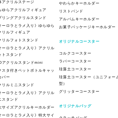
体アクリルステージ
やわらかキーホルダー
らゆらアクリルフィギュア
リストバンド
プリングアクリルスタンド
アルバムキーホルダー
オーロラとラメ入り》ゆらゆら
お菓子パッケージキーホルダー
クリルフィギュア
クリルフォトスタンド
オリジナルコースター
オーロラとラメ入り》アクリル
コルクコースター
ォトスタンド
ラバーコースター
EDアクリルスタンドmini
珪藻土コースター
クスタ付きペットボトルキャッ
カバー
珪藻土コースター（ユニフォー
型）
クリルミニスタンド
グリッターコースター
オーロラとラメ入り》アクリル
ニスタンド
オリジナルバッグ
大サイズアクリルキーホルダー
オーロラとラメ入り》特大サイ
クラッチバッグ