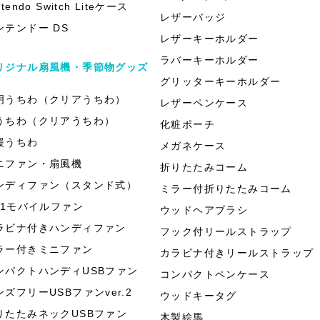
ntendo Switch Liteケース
レザーバッジ
ンテンドー DS
レザーキーホルダー
ラバーキーホルダー
リジナル扇風機・季節物グッズ
グリッターキーホルダー
明うちわ（クリアうちわ）
レザーペンケース
うちわ（クリアうちわ）
化粧ポーチ
援うちわ
メガネケース
ニファン・扇風機
折りたたみコーム
ンディファン（スタンド式）
ミラー付折りたたみコーム
in1モバイルファン
ウッドヘアブラシ
ラビナ付きハンディファン
フック付リールストラップ
ラー付きミニファン
カラビナ付きリールストラップ
ンパクトハンディUSBファン
コンパクトペンケース
ンズフリーUSBファンver.2
ウッドキータグ
りたたみネックUSBファン
木製絵馬