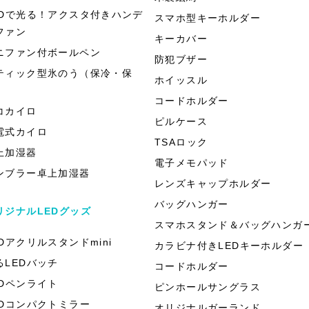
EDで光る！アクスタ付きハンデ
スマホ型キーホルダー
ファン
キーカバー
ニファン付ボールペン
防犯ブザー
ティック型氷のう（保冷・保
ホイッスル
）
コードホルダー
コカイロ
ピルケース
電式カイロ
TSAロック
上加湿器
電子メモパッド
ンブラー卓上加湿器
レンズキャップホルダー
バッグハンガー
リジナルLEDグッズ
スマホスタンド＆バッグハンガ
EDアクリルスタンドmini
カラビナ付きLEDキーホルダー
るLEDバッチ
コードホルダー
EDペンライト
ピンホールサングラス
EDコンパクトミラー
オリジナルガーランド