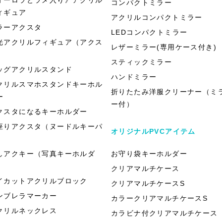
コンパクトミラー
ィギュア
アクリルコンパクトミラー
ラーアクスタ
LEDコンパクトミラー
光アクリルフィギュア（アクス
レザーミラー(専用ケース付き)
）
スティックミラー
ッグアクリルスタンド
ハンドミラー
クリルスマホスタンドキーホル
折りたたみ洋服クリーナー（ミ
ー
ー付）
クスタになるキーホルダー
座りアクスタ（ヌードルキーパ
オリジナルPVCアイテム
）
しアクキー（写真キーホルダ
お守り袋キーホルダー
）
クリアマルチケース
イカットアクリルブロック
クリアマルチケースS
ンブレラマーカー
カラークリアマルチケースS
クリルネックレス
カラビナ付クリアマルチケース