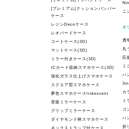
Ni
[プレミアム]クッションバンパー
ニ
ケース
レジンDecoケース
オ
レオパードケース
透
コートケース(3D)
丸
マットケース(3D)
応
ミラー付きケース(3D)
ミ
ICカード収納スマホケース(3D)
ハ
強化ガラス仕上げスマホケース
3
スクエア型スマホケース
カ
夢色スマホケースIridescent
ミ
背面ミラーケース
コ
グリップミラーケース
ハ
ダイヤモンド柄スマホケース
折
ネックストラップ付ケース