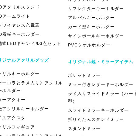
EDアクリルスタンド
リフレクターキーホルダー
EDアームライト
アルバムキーホルダー
るワイヤレス充電器
カード型キーホルダー
ED看板キーホルダー
サインボールキーホルダー
池式LEDキャンドル3点セット
PVCタオルホルダー
リジナルアクリルグッズ
オリジナル鏡・ミラーアイテム
クリルキーホルダー
ポケットミラー
オーロラとラメ入り》アクリル
ミラー付きレザーキーホルダー
ーホルダー
ラメ入りスライドミラー（ハー
ラーアクキー
型）
光アクリルキーホルダー
スライドミラーキーホルダー
イスアクスタ
折りたたみスタンドミラー
クリルフィギュア
スタンドミラー
オーロラとラメ入り》アクリル