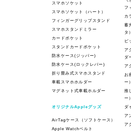
スマホソケット
フ
スマホソケット（ハート）
カ
フィンガーグリップスタンド
蓄
スマホスタンドミラー
タ
カードポケット
ビ
スタンドカードポケット
ア
防水ケース(ジッパー)
ダ
防水ケース(ロックレバー)
ア
折り畳み式スマホスタンド
お
車載スマホホルダー
ー
マグネット式車載ホルダー
推
ー
オリジナルAppleグッズ
ダ
ア
AirTagケース（ソフトケース）
ア
Apple Watchベルト