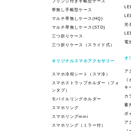
フリンジ付き手帳型ケース
L
帯無し手帳型ケース
L
マルチ帯無しケース(HQ)
光
マルチ帯無しケース(STD)
L
三つ折りケース
電
三つ折りケース（スライド式）
オ
オリジナルスマホアクセサリー
ア
スマホ冷却シート（スマ冷）
《
スマホストラップホルダー（フォ
キ
ンタブ）
カ
モバイルリングホルダー
蓄
スマホリング
ボ
スマホリングmini
ア
スマホリング（ミラー付）
《