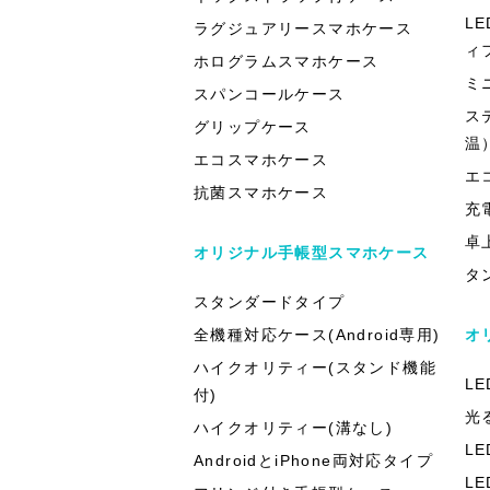
L
ラグジュアリースマホケース
ィ
ホログラムスマホケース
ミ
スパンコールケース
ス
グリップケース
温
エコスマホケース
エ
抗菌スマホケース
充
卓
オリジナル手帳型スマホケース
タ
スタンダードタイプ
全機種対応ケース(Android専用)
オ
ハイクオリティー(スタンド機能
L
付)
光
ハイクオリティー(溝なし)
L
AndroidとiPhone両対応タイプ
L