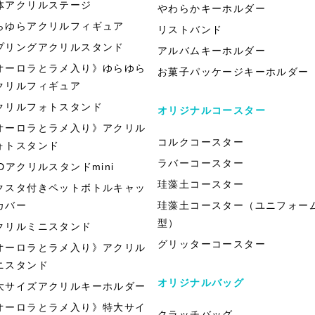
体アクリルステージ
やわらかキーホルダー
らゆらアクリルフィギュア
リストバンド
プリングアクリルスタンド
アルバムキーホルダー
オーロラとラメ入り》ゆらゆら
お菓子パッケージキーホルダー
クリルフィギュア
クリルフォトスタンド
オリジナルコースター
オーロラとラメ入り》アクリル
コルクコースター
ォトスタンド
ラバーコースター
EDアクリルスタンドmini
珪藻土コースター
クスタ付きペットボトルキャッ
カバー
珪藻土コースター（ユニフォー
型）
クリルミニスタンド
グリッターコースター
オーロラとラメ入り》アクリル
ニスタンド
オリジナルバッグ
大サイズアクリルキーホルダー
オーロラとラメ入り》特大サイ
クラッチバッグ