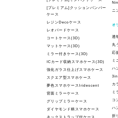
Ni
[プレミアム]クッションバンパー
ニ
ケース
レジンDecoケース
オ
レオパードケース
透
コートケース(3D)
丸
マットケース(3D)
応
ミラー付きケース(3D)
ミ
ICカード収納スマホケース(3D)
ハ
強化ガラス仕上げスマホケース
3
スクエア型スマホケース
カ
夢色スマホケースIridescent
ミ
背面ミラーケース
コ
グリップミラーケース
ハ
ダイヤモンド柄スマホケース
折
ネックストラップ付ケース