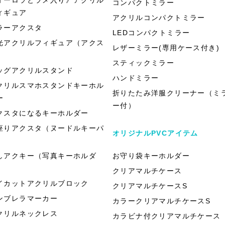
コンパクトミラー
ィギュア
アクリルコンパクトミラー
ラーアクスタ
LEDコンパクトミラー
光アクリルフィギュア（アクス
レザーミラー(専用ケース付き)
）
スティックミラー
ッグアクリルスタンド
ハンドミラー
クリルスマホスタンドキーホル
折りたたみ洋服クリーナー（ミ
ー
ー付）
クスタになるキーホルダー
座りアクスタ（ヌードルキーパ
オリジナルPVCアイテム
）
しアクキー（写真キーホルダ
お守り袋キーホルダー
）
クリアマルチケース
イカットアクリルブロック
クリアマルチケースS
ンブレラマーカー
カラークリアマルチケースS
クリルネックレス
カラビナ付クリアマルチケース