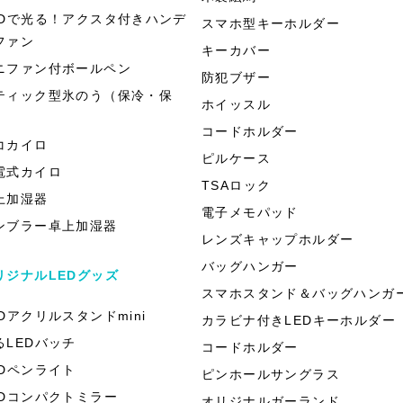
EDで光る！アクスタ付きハンデ
スマホ型キーホルダー
ファン
キーカバー
ニファン付ボールペン
防犯ブザー
ティック型氷のう（保冷・保
ホイッスル
）
コードホルダー
コカイロ
ピルケース
電式カイロ
TSAロック
上加湿器
電子メモパッド
ンブラー卓上加湿器
レンズキャップホルダー
バッグハンガー
リジナルLEDグッズ
スマホスタンド＆バッグハンガ
EDアクリルスタンドmini
カラビナ付きLEDキーホルダー
るLEDバッチ
コードホルダー
EDペンライト
ピンホールサングラス
EDコンパクトミラー
オリジナルガーランド