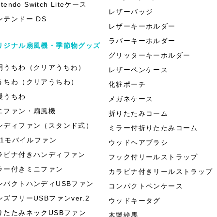
ntendo Switch Liteケース
レザーバッジ
ンテンドー DS
レザーキーホルダー
ラバーキーホルダー
リジナル扇風機・季節物グッズ
グリッターキーホルダー
明うちわ（クリアうちわ）
レザーペンケース
うちわ（クリアうちわ）
化粧ポーチ
援うちわ
メガネケース
ニファン・扇風機
折りたたみコーム
ンディファン（スタンド式）
ミラー付折りたたみコーム
in1モバイルファン
ウッドヘアブラシ
ラビナ付きハンディファン
フック付リールストラップ
ラー付きミニファン
カラビナ付きリールストラップ
ンパクトハンディUSBファン
コンパクトペンケース
ンズフリーUSBファンver.2
ウッドキータグ
りたたみネックUSBファン
木製絵馬