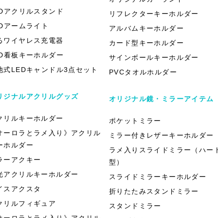
EDアクリルスタンド
リフレクターキーホルダー
EDアームライト
アルバムキーホルダー
るワイヤレス充電器
カード型キーホルダー
ED看板キーホルダー
サインボールキーホルダー
池式LEDキャンドル3点セット
PVCタオルホルダー
リジナルアクリルグッズ
オリジナル鏡・ミラーアイテム
クリルキーホルダー
ポケットミラー
オーロラとラメ入り》アクリル
ミラー付きレザーキーホルダー
ーホルダー
ラメ入りスライドミラー（ハー
ラーアクキー
型）
光アクリルキーホルダー
スライドミラーキーホルダー
イスアクスタ
折りたたみスタンドミラー
クリルフィギュア
スタンドミラー
オーロラとラメ入り》アクリル