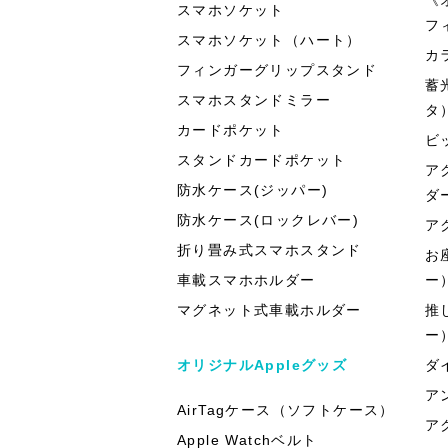
スマホソケット
フ
スマホソケット（ハート）
カ
フィンガーグリップスタンド
蓄
スマホスタンドミラー
タ
カードポケット
ビ
スタンドカードポケット
ア
防水ケース(ジッパー)
ダ
防水ケース(ロックレバー)
ア
折り畳み式スマホスタンド
お
車載スマホホルダー
ー
マグネット式車載ホルダー
推
ー
オリジナルAppleグッズ
ダ
ア
AirTagケース（ソフトケース）
ア
Apple Watchベルト