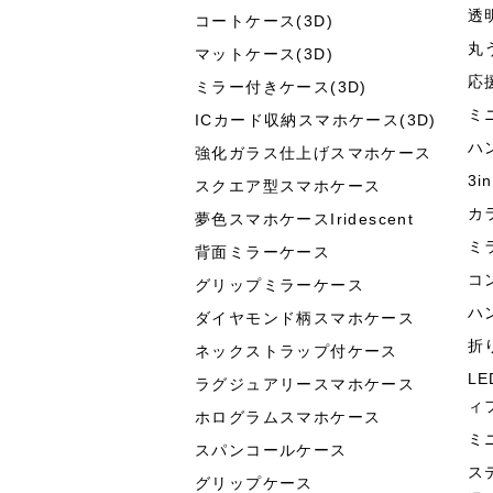
透
コートケース(3D)
丸
マットケース(3D)
応
ミラー付きケース(3D)
ミ
ICカード収納スマホケース(3D)
ハ
強化ガラス仕上げスマホケース
3
スクエア型スマホケース
カ
夢色スマホケースIridescent
ミ
背面ミラーケース
コ
グリップミラーケース
ハ
ダイヤモンド柄スマホケース
折
ネックストラップ付ケース
L
ラグジュアリースマホケース
ィ
ホログラムスマホケース
ミ
スパンコールケース
ス
グリップケース