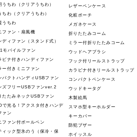
明うちわ（クリアうちわ）
レザーペンケース
うちわ（クリアうちわ）
化粧ポーチ
援うちわ
メガネケース
ニファン・扇風機
折りたたみコーム
ンディファン（スタンド式）
ミラー付折りたたみコーム
in1モバイルファン
ウッドヘアブラシ
ラビナ付きハンディファン
フック付リールストラップ
ラー付きミニファン
カラビナ付きリールストラップ
ンパクトハンディUSBファン
コンパクトペンケース
ンズフリーUSBファンver.2
ウッドキータグ
りたたみネックUSBファン
木製絵馬
EDで光る！アクスタ付きハンデ
スマホ型キーホルダー
ファン
キーカバー
ニファン付ボールペン
防犯ブザー
ティック型氷のう（保冷・保
ホイッスル