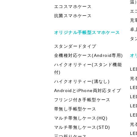
温
エコスマホケース
エ
抗菌スマホケース
充
卓
オリジナル手帳型スマホケース
タ
スタンダードタイプ
全機種対応ケース(Android専用)
オ
ハイクオリティー(スタンド機能
L
付)
光
ハイクオリティー(溝なし)
L
AndroidとiPhone両対応タイプ
L
フリンジ付き手帳型ケース
L
帯無し手帳型ケース
L
マルチ帯無しケース(HQ)
光
マルチ帯無しケース(STD)
L
三つ折りケース