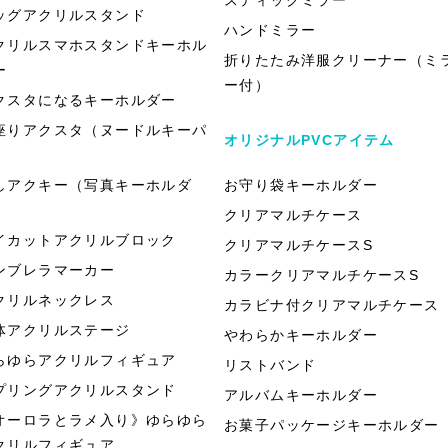
ッグアクリルスタンド
ハンドミラー
クリルスマホスタンドキーホル
折りたたみ洋服クリーナー（ミ
ー
ー付）
クスタになるキーホルダー
座りアクスタ（ヌードルキーパ
オリジナルPVCアイテム
）
しアクキー（写真キーホルダ
お守り袋キーホルダー
）
クリアマルチケース
イカットアクリルブロック
クリアマルチケースS
ンブレラマーカー
カラークリアマルチケースS
クリルネックレス
カラビナ付クリアマルチケース
体アクリルステージ
やわらかキーホルダー
らゆらアクリルフィギュア
リストバンド
プリングアクリルスタンド
アルバムキーホルダー
オーロラとラメ入り》ゆらゆら
お菓子パッケージキーホルダー
クリルフィギュア