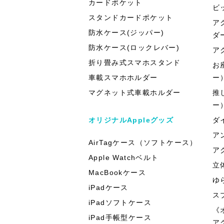
カードポケット
ビ
スタンドカードポケット
ア
防水ケース(ジッパー)
ダ
防水ケース(ロックレバー)
ア
折り畳み式スマホスタンド
お
車載スマホホルダー
ー
マグネット式車載ホルダー
推
ー
オリジナルAppleグッズ
ダ
ア
AirTagケース（ソフトケース）
ア
Apple Watchベルト
立
MacBookケース
ゆ
iPadケース
ス
iPadソフトケース
《
iPad手帳型ケース
ア