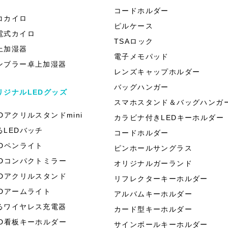
）
コードホルダー
コカイロ
ピルケース
電式カイロ
TSAロック
上加湿器
電子メモパッド
ンブラー卓上加湿器
レンズキャップホルダー
バッグハンガー
リジナルLEDグッズ
スマホスタンド＆バッグハンガ
EDアクリルスタンドmini
カラビナ付きLEDキーホルダー
るLEDバッチ
コードホルダー
EDペンライト
ピンホールサングラス
EDコンパクトミラー
オリジナルガーランド
EDアクリルスタンド
リフレクターキーホルダー
EDアームライト
アルバムキーホルダー
るワイヤレス充電器
カード型キーホルダー
ED看板キーホルダー
サインボールキーホルダー