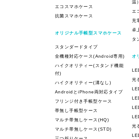
温
エコスマホケース
エ
抗菌スマホケース
充
卓
オリジナル手帳型スマホケース
タ
スタンダードタイプ
全機種対応ケース(Android専用)
オ
ハイクオリティー(スタンド機能
L
付)
光
ハイクオリティー(溝なし)
L
AndroidとiPhone両対応タイプ
L
フリンジ付き手帳型ケース
L
帯無し手帳型ケース
L
マルチ帯無しケース(HQ)
光
マルチ帯無しケース(STD)
L
三つ折りケース