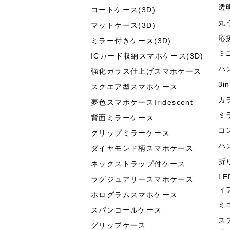
透
コートケース(3D)
丸
マットケース(3D)
応
ミラー付きケース(3D)
ミ
ICカード収納スマホケース(3D)
ハ
強化ガラス仕上げスマホケース
3
スクエア型スマホケース
カ
夢色スマホケースIridescent
ミ
背面ミラーケース
コ
グリップミラーケース
ハ
ダイヤモンド柄スマホケース
折
ネックストラップ付ケース
L
ラグジュアリースマホケース
ィ
ホログラムスマホケース
ミ
スパンコールケース
ス
グリップケース