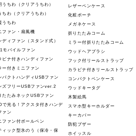
明うちわ（クリアうちわ）
レザーペンケース
うちわ（クリアうちわ）
化粧ポーチ
援うちわ
メガネケース
ニファン・扇風機
折りたたみコーム
ンディファン（スタンド式）
ミラー付折りたたみコーム
in1モバイルファン
ウッドヘアブラシ
ラビナ付きハンディファン
フック付リールストラップ
ラー付きミニファン
カラビナ付きリールストラップ
ンパクトハンディUSBファン
コンパクトペンケース
ンズフリーUSBファンver.2
ウッドキータグ
りたたみネックUSBファン
木製絵馬
EDで光る！アクスタ付きハンデ
スマホ型キーホルダー
ファン
キーカバー
ニファン付ボールペン
防犯ブザー
ティック型氷のう（保冷・保
ホイッスル