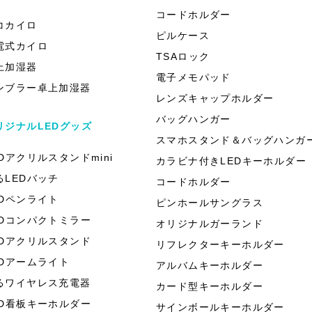
）
コードホルダー
コカイロ
ピルケース
電式カイロ
TSAロック
上加湿器
電子メモパッド
ンブラー卓上加湿器
レンズキャップホルダー
バッグハンガー
リジナルLEDグッズ
スマホスタンド＆バッグハンガ
EDアクリルスタンドmini
カラビナ付きLEDキーホルダー
るLEDバッチ
コードホルダー
EDペンライト
ピンホールサングラス
EDコンパクトミラー
オリジナルガーランド
EDアクリルスタンド
リフレクターキーホルダー
EDアームライト
アルバムキーホルダー
るワイヤレス充電器
カード型キーホルダー
ED看板キーホルダー
サインボールキーホルダー