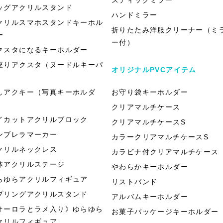
ッグアクリルスタンド
ハンドミラー
クリルスマホスタンドキーホル
折りたたみ洋服クリーナー（ミ
ー
ー付）
クスタになるキーホルダー
座りアクスタ（ヌードルキーパ
オリジナルPVCアイテム
）
しアクキー（写真キーホルダ
お守り袋キーホルダー
）
クリアマルチケース
イカットアクリルブロック
クリアマルチケースS
ンブレラマーカー
カラークリアマルチケースS
クリルネックレス
カラビナ付クリアマルチケース
体アクリルステージ
やわらかキーホルダー
らゆらアクリルフィギュア
リストバンド
プリングアクリルスタンド
アルバムキーホルダー
オーロラとラメ入り》ゆらゆら
お菓子パッケージキーホルダー
クリルフィギュア