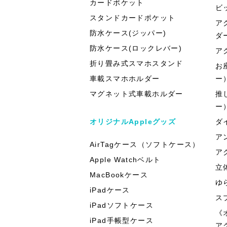
カードポケット
ビ
スタンドカードポケット
ア
防水ケース(ジッパー)
ダ
防水ケース(ロックレバー)
ア
折り畳み式スマホスタンド
お
車載スマホホルダー
ー
マグネット式車載ホルダー
推
ー
オリジナルAppleグッズ
ダ
ア
AirTagケース（ソフトケース）
ア
Apple Watchベルト
立
MacBookケース
ゆ
iPadケース
ス
iPadソフトケース
《
iPad手帳型ケース
ア