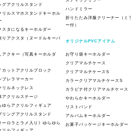
ッグアクリルスタンド
ハンドミラー
クリルスマホスタンドキーホル
折りたたみ洋服クリーナー（ミ
ー
ー付）
クスタになるキーホルダー
座りアクスタ（ヌードルキーパ
オリジナルPVCアイテム
）
しアクキー（写真キーホルダ
お守り袋キーホルダー
）
クリアマルチケース
イカットアクリルブロック
クリアマルチケースS
ンブレラマーカー
カラークリアマルチケースS
クリルネックレス
カラビナ付クリアマルチケース
体アクリルステージ
やわらかキーホルダー
らゆらアクリルフィギュア
リストバンド
プリングアクリルスタンド
アルバムキーホルダー
オーロラとラメ入り》ゆらゆら
お菓子パッケージキーホルダー
クリルフィギュア