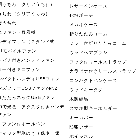
明うちわ（クリアうちわ）
レザーペンケース
うちわ（クリアうちわ）
化粧ポーチ
援うちわ
メガネケース
ニファン・扇風機
折りたたみコーム
ンディファン（スタンド式）
ミラー付折りたたみコーム
in1モバイルファン
ウッドヘアブラシ
ラビナ付きハンディファン
フック付リールストラップ
ラー付きミニファン
カラビナ付きリールストラップ
ンパクトハンディUSBファン
コンパクトペンケース
ンズフリーUSBファンver.2
ウッドキータグ
りたたみネックUSBファン
木製絵馬
EDで光る！アクスタ付きハンデ
スマホ型キーホルダー
ファン
キーカバー
ニファン付ボールペン
防犯ブザー
ティック型氷のう（保冷・保
ホイッスル