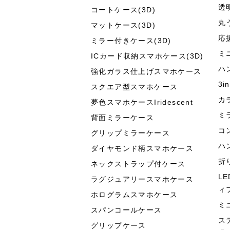
透
コートケース(3D)
丸
マットケース(3D)
応
ミラー付きケース(3D)
ミ
ICカード収納スマホケース(3D)
ハ
強化ガラス仕上げスマホケース
3
スクエア型スマホケース
カ
夢色スマホケースIridescent
ミ
背面ミラーケース
コ
グリップミラーケース
ハ
ダイヤモンド柄スマホケース
折
ネックストラップ付ケース
L
ラグジュアリースマホケース
ィ
ホログラムスマホケース
ミ
スパンコールケース
ス
グリップケース