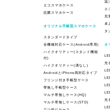
温
エコスマホケース
エ
抗菌スマホケース
充
卓
オリジナル手帳型スマホケース
タ
スタンダードタイプ
全機種対応ケース(Android専用)
オ
ハイクオリティー(スタンド機能
L
付)
光
ハイクオリティー(溝なし)
L
AndroidとiPhone両対応タイプ
L
フリンジ付き手帳型ケース
L
帯無し手帳型ケース
L
マルチ帯無しケース(HQ)
光
マルチ帯無しケース(STD)
L
三つ折りケース