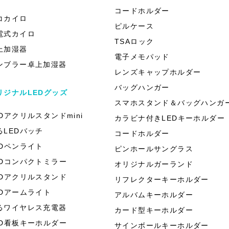
）
コードホルダー
コカイロ
ピルケース
電式カイロ
TSAロック
上加湿器
電子メモパッド
ンブラー卓上加湿器
レンズキャップホルダー
バッグハンガー
リジナルLEDグッズ
スマホスタンド＆バッグハンガ
EDアクリルスタンドmini
カラビナ付きLEDキーホルダー
るLEDバッチ
コードホルダー
EDペンライト
ピンホールサングラス
EDコンパクトミラー
オリジナルガーランド
EDアクリルスタンド
リフレクターキーホルダー
EDアームライト
アルバムキーホルダー
るワイヤレス充電器
カード型キーホルダー
ED看板キーホルダー
サインボールキーホルダー