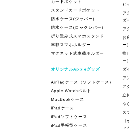
カードポケット
ビ
スタンドカードポケット
ア
防水ケース(ジッパー)
ダ
防水ケース(ロックレバー)
ア
折り畳み式スマホスタンド
お
車載スマホホルダー
ー
マグネット式車載ホルダー
推
ー
オリジナルAppleグッズ
ダ
ア
AirTagケース（ソフトケース）
ア
Apple Watchベルト
立
MacBookケース
ゆ
iPadケース
ス
iPadソフトケース
《
iPad手帳型ケース
ア