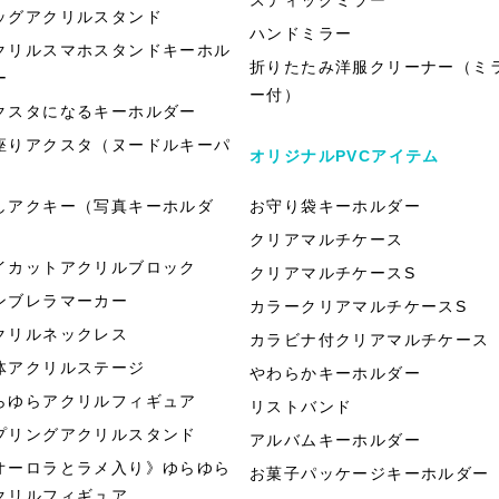
ッグアクリルスタンド
ハンドミラー
クリルスマホスタンドキーホル
折りたたみ洋服クリーナー（ミ
ー
ー付）
クスタになるキーホルダー
座りアクスタ（ヌードルキーパ
オリジナルPVCアイテム
）
しアクキー（写真キーホルダ
お守り袋キーホルダー
）
クリアマルチケース
イカットアクリルブロック
クリアマルチケースS
ンブレラマーカー
カラークリアマルチケースS
クリルネックレス
カラビナ付クリアマルチケース
体アクリルステージ
やわらかキーホルダー
らゆらアクリルフィギュア
リストバンド
プリングアクリルスタンド
アルバムキーホルダー
オーロラとラメ入り》ゆらゆら
お菓子パッケージキーホルダー
クリルフィギュア