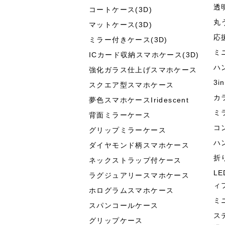
透
コートケース(3D)
丸
マットケース(3D)
応
ミラー付きケース(3D)
ミ
ICカード収納スマホケース(3D)
ハ
強化ガラス仕上げスマホケース
3
スクエア型スマホケース
カ
夢色スマホケースIridescent
ミ
背面ミラーケース
コ
グリップミラーケース
ハ
ダイヤモンド柄スマホケース
折
ネックストラップ付ケース
L
ラグジュアリースマホケース
ィ
ホログラムスマホケース
ミ
スパンコールケース
ス
グリップケース