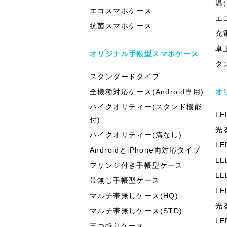
温
エコスマホケース
エ
抗菌スマホケース
充
卓
オリジナル手帳型スマホケース
タ
スタンダードタイプ
全機種対応ケース(Android専用)
オ
ハイクオリティー(スタンド機能
L
付)
光
ハイクオリティー(溝なし)
L
AndroidとiPhone両対応タイプ
L
フリンジ付き手帳型ケース
L
帯無し手帳型ケース
L
マルチ帯無しケース(HQ)
光
マルチ帯無しケース(STD)
L
三つ折りケース