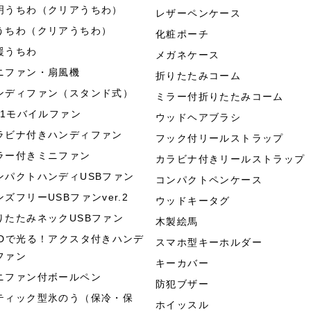
明うちわ（クリアうちわ）
レザーペンケース
うちわ（クリアうちわ）
化粧ポーチ
援うちわ
メガネケース
ニファン・扇風機
折りたたみコーム
ンディファン（スタンド式）
ミラー付折りたたみコーム
in1モバイルファン
ウッドヘアブラシ
ラビナ付きハンディファン
フック付リールストラップ
ラー付きミニファン
カラビナ付きリールストラップ
ンパクトハンディUSBファン
コンパクトペンケース
ンズフリーUSBファンver.2
ウッドキータグ
りたたみネックUSBファン
木製絵馬
EDで光る！アクスタ付きハンデ
スマホ型キーホルダー
ファン
キーカバー
ニファン付ボールペン
防犯ブザー
ティック型氷のう（保冷・保
ホイッスル