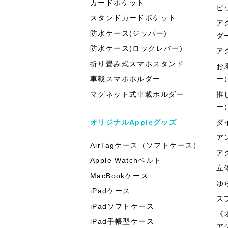
カードポケット
ビ
スタンドカードポケット
ア
防水ケース(ジッパー)
ダ
防水ケース(ロックレバー)
ア
折り畳み式スマホスタンド
お
車載スマホホルダー
ー
マグネット式車載ホルダー
推
ー
オリジナルAppleグッズ
ダ
ア
AirTagケース（ソフトケース）
ア
Apple Watchベルト
立
MacBookケース
ゆ
iPadケース
ス
iPadソフトケース
《
iPad手帳型ケース
ア