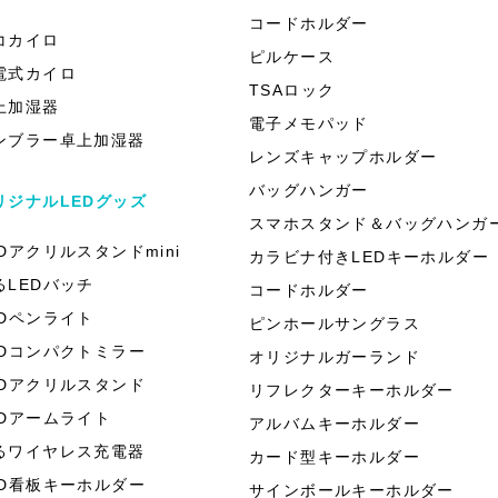
）
コードホルダー
コカイロ
ピルケース
電式カイロ
TSAロック
上加湿器
電子メモパッド
ンブラー卓上加湿器
レンズキャップホルダー
バッグハンガー
リジナルLEDグッズ
スマホスタンド＆バッグハンガ
EDアクリルスタンドmini
カラビナ付きLEDキーホルダー
るLEDバッチ
コードホルダー
EDペンライト
ピンホールサングラス
EDコンパクトミラー
オリジナルガーランド
EDアクリルスタンド
リフレクターキーホルダー
EDアームライト
アルバムキーホルダー
るワイヤレス充電器
カード型キーホルダー
ED看板キーホルダー
サインボールキーホルダー