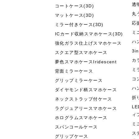
透
コートケース(3D)
丸
マットケース(3D)
応
ミラー付きケース(3D)
ミ
ICカード収納スマホケース(3D)
ハ
強化ガラス仕上げスマホケース
3
スクエア型スマホケース
カ
夢色スマホケースIridescent
ミ
背面ミラーケース
コ
グリップミラーケース
ハ
ダイヤモンド柄スマホケース
折
ネックストラップ付ケース
L
ラグジュアリースマホケース
ィ
ホログラムスマホケース
ミ
スパンコールケース
ス
グリップケース