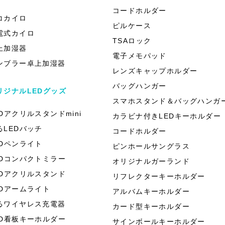
）
コードホルダー
コカイロ
ピルケース
電式カイロ
TSAロック
上加湿器
電子メモパッド
ンブラー卓上加湿器
レンズキャップホルダー
バッグハンガー
リジナルLEDグッズ
スマホスタンド＆バッグハンガ
EDアクリルスタンドmini
カラビナ付きLEDキーホルダー
るLEDバッチ
コードホルダー
EDペンライト
ピンホールサングラス
EDコンパクトミラー
オリジナルガーランド
EDアクリルスタンド
リフレクターキーホルダー
EDアームライト
アルバムキーホルダー
るワイヤレス充電器
カード型キーホルダー
ED看板キーホルダー
サインボールキーホルダー