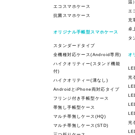
温
エコスマホケース
エ
抗菌スマホケース
充
卓
オリジナル手帳型スマホケース
タ
スタンダードタイプ
全機種対応ケース(Android専用)
オ
ハイクオリティー(スタンド機能
L
付)
光
ハイクオリティー(溝なし)
L
AndroidとiPhone両対応タイプ
L
フリンジ付き手帳型ケース
L
帯無し手帳型ケース
L
マルチ帯無しケース(HQ)
光
マルチ帯無しケース(STD)
L
三つ折りケース