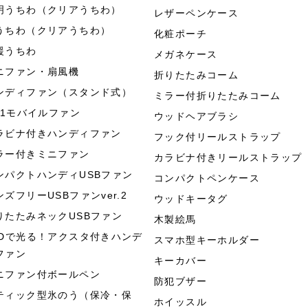
明うちわ（クリアうちわ）
レザーペンケース
うちわ（クリアうちわ）
化粧ポーチ
援うちわ
メガネケース
ニファン・扇風機
折りたたみコーム
ンディファン（スタンド式）
ミラー付折りたたみコーム
in1モバイルファン
ウッドヘアブラシ
ラビナ付きハンディファン
フック付リールストラップ
ラー付きミニファン
カラビナ付きリールストラップ
ンパクトハンディUSBファン
コンパクトペンケース
ンズフリーUSBファンver.2
ウッドキータグ
りたたみネックUSBファン
木製絵馬
EDで光る！アクスタ付きハンデ
スマホ型キーホルダー
ファン
キーカバー
ニファン付ボールペン
防犯ブザー
ティック型氷のう（保冷・保
ホイッスル