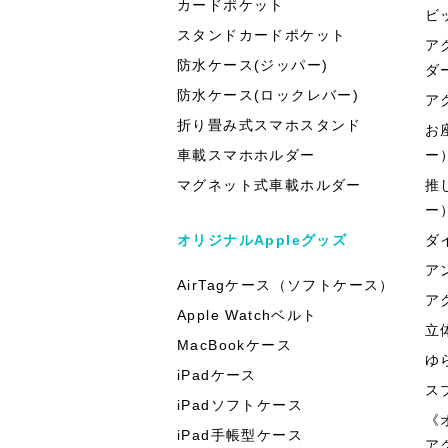
カードポケット
ビ
スタンドカードポケット
ア
防水ケース(ジッパー)
ダ
防水ケース(ロックレバー)
ア
折り畳み式スマホスタンド
お
車載スマホホルダー
ー
マグネット式車載ホルダー
推
ー
オリジナルAppleグッズ
ダ
ア
AirTagケース（ソフトケース）
ア
Apple Watchベルト
立
MacBookケース
ゆ
iPadケース
ス
iPadソフトケース
《
iPad手帳型ケース
ア