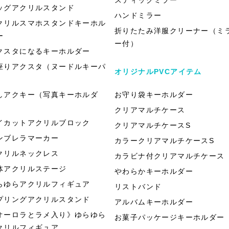
ッグアクリルスタンド
ハンドミラー
クリルスマホスタンドキーホル
折りたたみ洋服クリーナー（ミ
ー
ー付）
クスタになるキーホルダー
座りアクスタ（ヌードルキーパ
オリジナルPVCアイテム
）
しアクキー（写真キーホルダ
お守り袋キーホルダー
）
クリアマルチケース
イカットアクリルブロック
クリアマルチケースS
ンブレラマーカー
カラークリアマルチケースS
クリルネックレス
カラビナ付クリアマルチケース
体アクリルステージ
やわらかキーホルダー
らゆらアクリルフィギュア
リストバンド
プリングアクリルスタンド
アルバムキーホルダー
オーロラとラメ入り》ゆらゆら
お菓子パッケージキーホルダー
クリルフィギュア