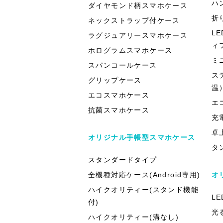
ハ
ダイヤモンド柄スマホケース
折
ネックストラップ付ケース
L
ラグジュアリースマホケース
ィ
ホログラムスマホケース
ミ
スパンコールケース
ス
グリップケース
温
エコスマホケース
エ
抗菌スマホケース
充
卓
オリジナル手帳型スマホケース
タ
スタンダードタイプ
全機種対応ケース(Android専用)
オ
ハイクオリティー(スタンド機能
L
付)
光
ハイクオリティー(溝なし)