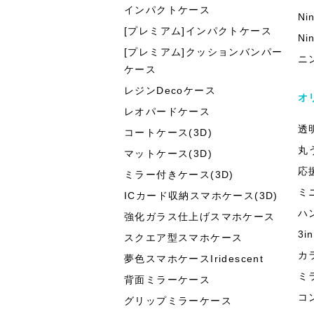
インパクトケース
Ni
[プレミアム]インパクトケース
Ni
[プレミアム]クッションバンパー
ニ
ケース
レジンDecoケース
オ
レオパードケース
透
コートケース(3D)
丸
マットケース(3D)
応
ミラー付きケース(3D)
ミ
ICカード収納スマホケース(3D)
ハ
強化ガラス仕上げスマホケース
3
スクエア型スマホケース
カ
夢色スマホケースIridescent
ミ
背面ミラーケース
コ
グリップミラーケース