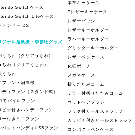
本革キーケース
ntendo Switchケース
Pレザーキーケース
ntendo Switch Liteケース
レザーバッジ
ンテンドー DS
レザーキーホルダー
ラバーキーホルダー
リジナル扇風機・季節物グッズ
グリッターキーホルダー
明うちわ（クリアうちわ）
レザーペンケース
うちわ（クリアうちわ）
化粧ポーチ
援うちわ
メガネケース
ニファン・扇風機
折りたたみコーム
ンディファン（スタンド式）
ミラー付折りたたみコーム
in1モバイルファン
ウッドヘアブラシ
ラビナ付きハンディファン
フック付リールストラップ
ラー付きミニファン
カラビナ付きリールストラップ
ンパクトハンディUSBファン
コンパクトペンケース