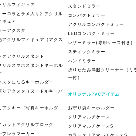
クリルフィギュア
スタンドミラー
オーロラとラメ入り》アクリル
コンパクトミラー
ィギュア
アクリルコンパクトミラー
ラーアクスタ
LEDコンパクトミラー
光アクリルフィギュア（アクス
レザーミラー(専用ケース付き)
）
スティックミラー
ッグアクリルスタンド
ハンドミラー
クリルスマホスタンドキーホル
折りたたみ洋服クリーナー（ミ
ー
ー付）
クスタになるキーホルダー
座りアクスタ（ヌードルキーパ
オリジナルPVCアイテム
）
しアクキー（写真キーホルダ
お守り袋キーホルダー
）
クリアマルチケース
イカットアクリルブロック
クリアマルチケースS
ンブレラマーカー
カラークリアマルチケースS