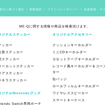
取引に基づく表記
/
利用規約
/
プライバシーポリシー
/
会員登録・マ
ME-Qに関する情報や商品を検索頂けます。
リジナルステッカー
オリジナルアクセサリー
テッカー
クッションキーホルダー
方形ステッカー
ミニCDキーホルダー
型ステッカー
カセットテープキーホルダー
リーカットステッカー
レコード風キーホルダー＆コー
ター
リアステッカー
缶バッジ
ラキラステッカー
ロールフィルムキーホルダー
リジナルNintendoグッズ
ワイヤレススピーカー
スマートキーケース
ntendo Switch専用ポーチ