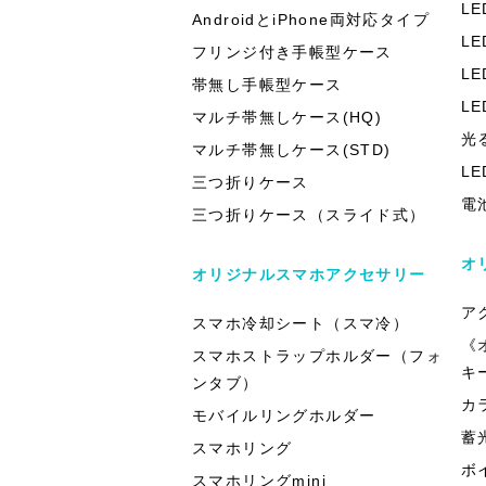
L
AndroidとiPhone両対応タイプ
L
フリンジ付き手帳型ケース
L
帯無し手帳型ケース
L
マルチ帯無しケース(HQ)
光
マルチ帯無しケース(STD)
L
三つ折りケース
電
三つ折りケース（スライド式）
オ
オリジナルスマホアクセサリー
ア
スマホ冷却シート（スマ冷）
《
スマホストラップホルダー（フォ
キ
ンタブ）
カ
モバイルリングホルダー
蓄
スマホリング
ボ
スマホリングmini