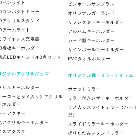
EDペンライト
ピンホールサングラス
EDコンパクトミラー
オリジナルガーランド
EDアクリルスタンド
リフレクターキーホルダー
EDアームライト
アルバムキーホルダー
るワイヤレス充電器
カード型キーホルダー
ED看板キーホルダー
サインボールキーホルダー
池式LEDキャンドル3点セット
PVCタオルホルダー
リジナルアクリルグッズ
オリジナル鏡・ミラーアイテム
クリルキーホルダー
ポケットミラー
オーロラとラメ入り》アクリル
ミラー付きレザーキーホルダー
ーホルダー
ラメ入りスライドミラー（ハー
ラーアクキー
型）
光アクリルキーホルダー
スライドミラーキーホルダー
イスアクスタ
折りたたみスタンドミラー