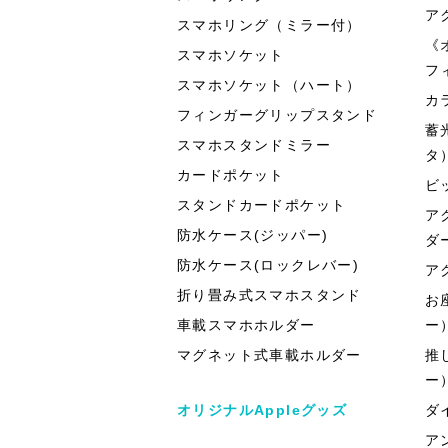
ア
スマホリング（ミラー付）
《
スマホソケット
フ
スマホソケット（ハート）
カ
フィンガーグリップスタンド
蓄
スマホスタンドミラー
タ
カードポケット
ビ
スタンドカードポケット
ア
防水ケース(ジッパー)
ダ
防水ケース(ロックレバー)
ア
折り畳み式スマホスタンド
お
車載スマホホルダー
ー
マグネット式車載ホルダー
推
ー
オリジナルAppleグッズ
ダ
ア