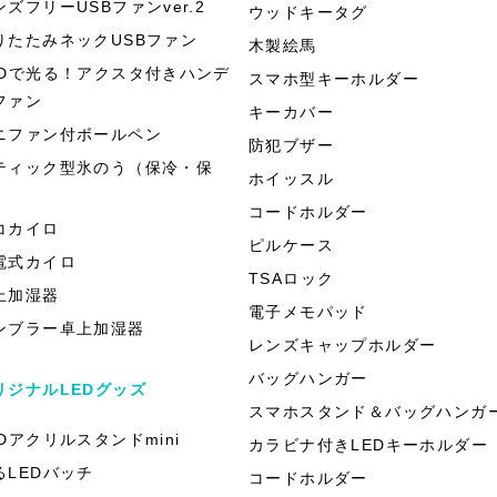
ンズフリーUSBファンver.2
ウッドキータグ
りたたみネックUSBファン
木製絵馬
EDで光る！アクスタ付きハンデ
スマホ型キーホルダー
ファン
キーカバー
ニファン付ボールペン
防犯ブザー
ティック型氷のう（保冷・保
ホイッスル
）
コードホルダー
コカイロ
ピルケース
電式カイロ
TSAロック
上加湿器
電子メモパッド
ンブラー卓上加湿器
レンズキャップホルダー
バッグハンガー
リジナルLEDグッズ
スマホスタンド＆バッグハンガ
EDアクリルスタンドmini
カラビナ付きLEDキーホルダー
るLEDバッチ
コードホルダー