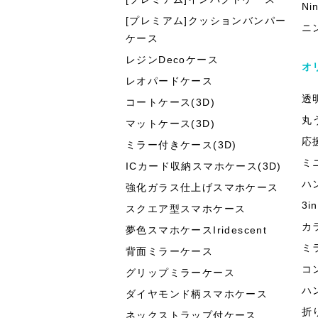
Ni
[プレミアム]クッションバンパー
ニ
ケース
レジンDecoケース
オ
レオパードケース
透
コートケース(3D)
丸
マットケース(3D)
応
ミラー付きケース(3D)
ミ
ICカード収納スマホケース(3D)
ハ
強化ガラス仕上げスマホケース
3
スクエア型スマホケース
カ
夢色スマホケースIridescent
ミ
背面ミラーケース
コ
グリップミラーケース
ハ
ダイヤモンド柄スマホケース
折
ネックストラップ付ケース