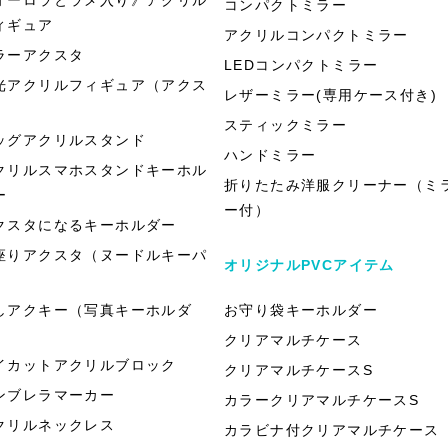
コンパクトミラー
ィギュア
アクリルコンパクトミラー
ラーアクスタ
LEDコンパクトミラー
光アクリルフィギュア（アクス
レザーミラー(専用ケース付き)
）
スティックミラー
ッグアクリルスタンド
ハンドミラー
クリルスマホスタンドキーホル
折りたたみ洋服クリーナー（ミ
ー
ー付）
クスタになるキーホルダー
座りアクスタ（ヌードルキーパ
オリジナルPVCアイテム
）
しアクキー（写真キーホルダ
お守り袋キーホルダー
）
クリアマルチケース
イカットアクリルブロック
クリアマルチケースS
ンブレラマーカー
カラークリアマルチケースS
クリルネックレス
カラビナ付クリアマルチケース