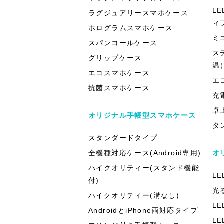
L
ラグジュアリースマホケース
ィ
ホログラムスマホケース
ミ
スパンコールケース
ス
グリップケース
温
エコスマホケース
エ
抗菌スマホケース
充
卓
オリジナル手帳型スマホケース
タ
スタンダードタイプ
全機種対応ケース(Android専用)
オ
ハイクオリティー(スタンド機能
L
付)
光
ハイクオリティー(溝なし)
L
AndroidとiPhone両対応タイプ
L