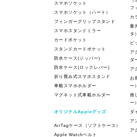
スマホソケット
フ
スマホソケット（ハート）
カ
フィンガーグリップスタンド
蓄
スマホスタンドミラー
タ
カードポケット
ビ
スタンドカードポケット
ア
防水ケース(ジッパー)
ダ
防水ケース(ロックレバー)
ア
折り畳み式スマホスタンド
お
車載スマホホルダー
ー
マグネット式車載ホルダー
推
ー
オリジナルAppleグッズ
ダ
ア
AirTagケース（ソフトケース）
ア
Apple Watchベルト