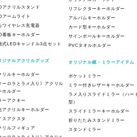
EDアクリルスタンド
リフレクターキーホルダー
EDアームライト
アルバムキーホルダー
るワイヤレス充電器
カード型キーホルダー
ED看板キーホルダー
サインボールキーホルダー
池式LEDキャンドル3点セット
PVCタオルホルダー
リジナルアクリルグッズ
オリジナル鏡・ミラーアイテム
クリルキーホルダー
ポケットミラー
オーロラとラメ入り》アクリル
ミラー付きレザーキーホルダー
ーホルダー
ラメ入りスライドミラー（ハー
ラーアクキー
型）
光アクリルキーホルダー
スライドミラーキーホルダー
イスアクスタ
折りたたみスタンドミラー
クリルフィギュア
スタンドミラー
オーロラとラメ入り》アクリル