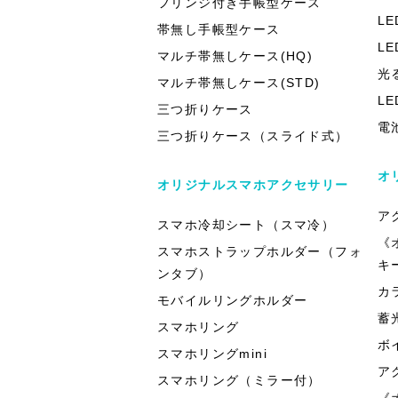
フリンジ付き手帳型ケース
L
帯無し手帳型ケース
L
マルチ帯無しケース(HQ)
光
マルチ帯無しケース(STD)
L
三つ折りケース
電
三つ折りケース（スライド式）
オ
オリジナルスマホアクセサリー
ア
スマホ冷却シート（スマ冷）
《
スマホストラップホルダー（フォ
キ
ンタブ）
カ
モバイルリングホルダー
蓄
スマホリング
ボ
スマホリングmini
ア
スマホリング（ミラー付）
《