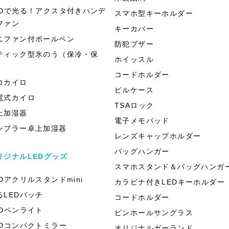
EDで光る！アクスタ付きハンデ
スマホ型キーホルダー
ファン
キーカバー
ニファン付ボールペン
防犯ブザー
ティック型氷のう（保冷・保
ホイッスル
）
コードホルダー
コカイロ
ピルケース
電式カイロ
TSAロック
上加湿器
電子メモパッド
ンブラー卓上加湿器
レンズキャップホルダー
バッグハンガー
リジナルLEDグッズ
スマホスタンド＆バッグハンガ
EDアクリルスタンドmini
カラビナ付きLEDキーホルダー
るLEDバッチ
コードホルダー
EDペンライト
ピンホールサングラス
EDコンパクトミラー
オリジナルガーランド