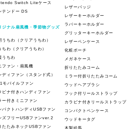
ntendo Switch Liteケース
レザーバッジ
ンテンドー DS
レザーキーホルダー
ラバーキーホルダー
リジナル扇風機・季節物グッズ
グリッターキーホルダー
明うちわ（クリアうちわ）
レザーペンケース
うちわ（クリアうちわ）
化粧ポーチ
援うちわ
メガネケース
ニファン・扇風機
折りたたみコーム
ンディファン（スタンド式）
ミラー付折りたたみコーム
in1モバイルファン
ウッドヘアブラシ
ラビナ付きハンディファン
フック付リールストラップ
ラー付きミニファン
カラビナ付きリールストラップ
ンパクトハンディUSBファン
コンパクトペンケース
ンズフリーUSBファンver.2
ウッドキータグ
りたたみネックUSBファン
木製絵馬