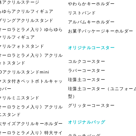
体アクリルステージ
やわらかキーホルダー
らゆらアクリルフィギュア
リストバンド
プリングアクリルスタンド
アルバムキーホルダー
オーロラとラメ入り》ゆらゆら
お菓子パッケージキーホルダー
クリルフィギュア
クリルフォトスタンド
オリジナルコースター
オーロラとラメ入り》アクリル
コルクコースター
ォトスタンド
ラバーコースター
EDアクリルスタンドmini
珪藻土コースター
クスタ付きペットボトルキャッ
カバー
珪藻土コースター（ユニフォー
型）
クリルミニスタンド
グリッターコースター
オーロラとラメ入り》アクリル
ニスタンド
オリジナルバッグ
大サイズアクリルキーホルダー
オーロラとラメ入り》特大サイ
クラッチバッグ