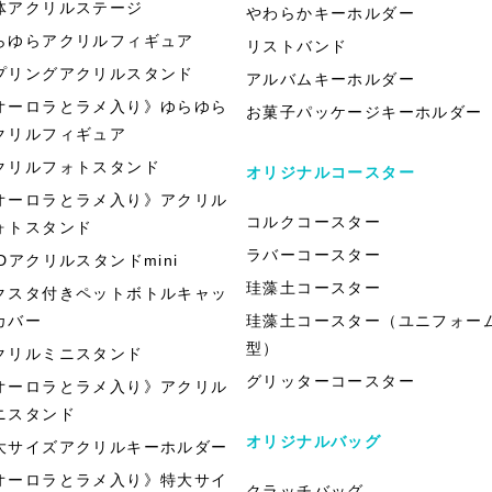
体アクリルステージ
やわらかキーホルダー
らゆらアクリルフィギュア
リストバンド
プリングアクリルスタンド
アルバムキーホルダー
オーロラとラメ入り》ゆらゆら
お菓子パッケージキーホルダー
クリルフィギュア
クリルフォトスタンド
オリジナルコースター
オーロラとラメ入り》アクリル
コルクコースター
ォトスタンド
ラバーコースター
EDアクリルスタンドmini
珪藻土コースター
クスタ付きペットボトルキャッ
カバー
珪藻土コースター（ユニフォー
型）
クリルミニスタンド
グリッターコースター
オーロラとラメ入り》アクリル
ニスタンド
オリジナルバッグ
大サイズアクリルキーホルダー
オーロラとラメ入り》特大サイ
クラッチバッグ