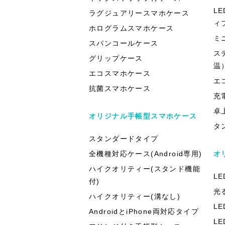
L
ラグジュアリースマホケース
ィ
ホログラムスマホケース
ミ
スパンコールケース
ス
グリップケース
温
エコスマホケース
エ
抗菌スマホケース
充
卓
オリジナル手帳型スマホケース
タ
スタンダードタイプ
全機種対応ケース(Android専用)
オ
ハイクオリティー(スタンド機能
L
付)
光
ハイクオリティー(溝なし)
L
AndroidとiPhone両対応タイプ
L