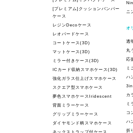
Ni
[プレミアム]クッションバンパー
ニ
ケース
レジンDecoケース
オ
レオパードケース
透
コートケース(3D)
丸
マットケース(3D)
応
ミラー付きケース(3D)
ミ
ICカード収納スマホケース(3D)
ハ
強化ガラス仕上げスマホケース
3
スクエア型スマホケース
カ
夢色スマホケースIridescent
ミ
背面ミラーケース
コ
グリップミラーケース
ハ
ダイヤモンド柄スマホケース
折
ネックストラップ付ケース