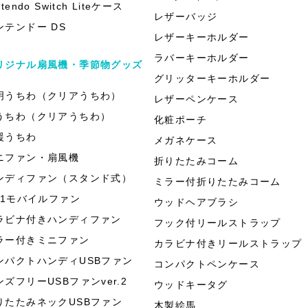
ntendo Switch Liteケース
レザーバッジ
ンテンドー DS
レザーキーホルダー
ラバーキーホルダー
リジナル扇風機・季節物グッズ
グリッターキーホルダー
明うちわ（クリアうちわ）
レザーペンケース
うちわ（クリアうちわ）
化粧ポーチ
援うちわ
メガネケース
ニファン・扇風機
折りたたみコーム
ンディファン（スタンド式）
ミラー付折りたたみコーム
in1モバイルファン
ウッドヘアブラシ
ラビナ付きハンディファン
フック付リールストラップ
ラー付きミニファン
カラビナ付きリールストラップ
ンパクトハンディUSBファン
コンパクトペンケース
ンズフリーUSBファンver.2
ウッドキータグ
りたたみネックUSBファン
木製絵馬