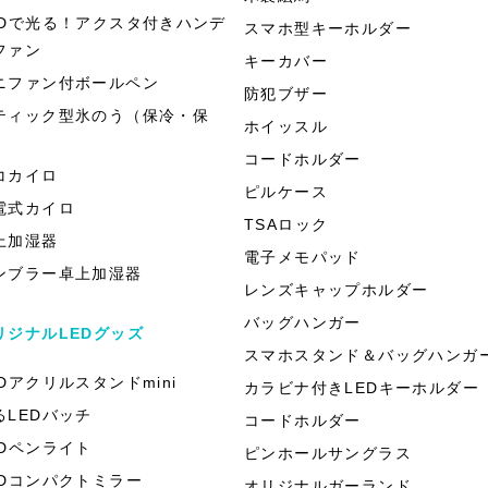
EDで光る！アクスタ付きハンデ
スマホ型キーホルダー
ファン
キーカバー
ニファン付ボールペン
防犯ブザー
ティック型氷のう（保冷・保
ホイッスル
）
コードホルダー
コカイロ
ピルケース
電式カイロ
TSAロック
上加湿器
電子メモパッド
ンブラー卓上加湿器
レンズキャップホルダー
バッグハンガー
リジナルLEDグッズ
スマホスタンド＆バッグハンガ
EDアクリルスタンドmini
カラビナ付きLEDキーホルダー
るLEDバッチ
コードホルダー
EDペンライト
ピンホールサングラス
EDコンパクトミラー
オリジナルガーランド