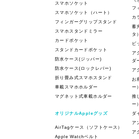
スマホソケット
フ
スマホソケット（ハート）
カ
フィンガーグリップスタンド
蓄
スマホスタンドミラー
タ
カードポケット
ビ
スタンドカードポケット
ア
防水ケース(ジッパー)
ダ
防水ケース(ロックレバー)
ア
折り畳み式スマホスタンド
お
車載スマホホルダー
ー
マグネット式車載ホルダー
推
ー
オリジナルAppleグッズ
ダ
ア
AirTagケース（ソフトケース）
ア
Apple Watchベルト