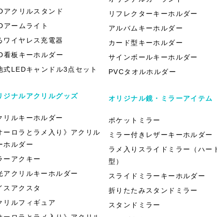
EDアクリルスタンド
リフレクターキーホルダー
EDアームライト
アルバムキーホルダー
るワイヤレス充電器
カード型キーホルダー
ED看板キーホルダー
サインボールキーホルダー
池式LEDキャンドル3点セット
PVCタオルホルダー
リジナルアクリルグッズ
オリジナル鏡・ミラーアイテム
クリルキーホルダー
ポケットミラー
オーロラとラメ入り》アクリル
ミラー付きレザーキーホルダー
ーホルダー
ラメ入りスライドミラー（ハー
ラーアクキー
型）
光アクリルキーホルダー
スライドミラーキーホルダー
イスアクスタ
折りたたみスタンドミラー
クリルフィギュア
スタンドミラー
オーロラとラメ入り》アクリル