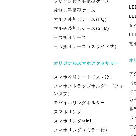
フリンジ付き手帳型ケース
L
帯無し手帳型ケース
L
マルチ帯無しケース(HQ)
光
マルチ帯無しケース(STD)
L
三つ折りケース
電
三つ折りケース（スライド式）
オ
オリジナルスマホアクセサリー
ア
スマホ冷却シート（スマ冷）
《
スマホストラップホルダー（フォ
キ
ンタブ）
カ
モバイルリングホルダー
蓄
スマホリング
ボ
スマホリングmini
ア
スマホリング（ミラー付）
《