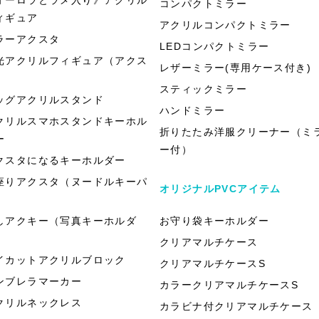
コンパクトミラー
ィギュア
アクリルコンパクトミラー
ラーアクスタ
LEDコンパクトミラー
光アクリルフィギュア（アクス
レザーミラー(専用ケース付き)
）
スティックミラー
ッグアクリルスタンド
ハンドミラー
クリルスマホスタンドキーホル
折りたたみ洋服クリーナー（ミ
ー
ー付）
クスタになるキーホルダー
座りアクスタ（ヌードルキーパ
オリジナルPVCアイテム
）
しアクキー（写真キーホルダ
お守り袋キーホルダー
）
クリアマルチケース
イカットアクリルブロック
クリアマルチケースS
ンブレラマーカー
カラークリアマルチケースS
クリルネックレス
カラビナ付クリアマルチケース