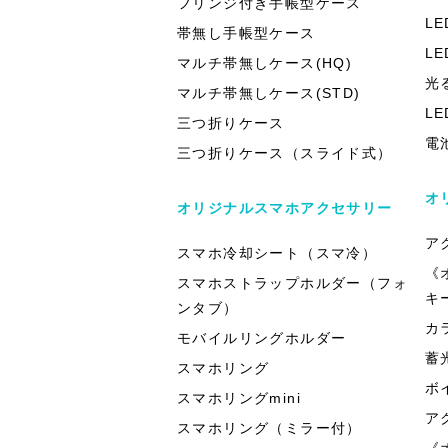
フリンジ付き手帳型ケース
L
帯無し手帳型ケース
L
マルチ帯無しケース(HQ)
光
マルチ帯無しケース(STD)
L
三つ折りケース
電
三つ折りケース（スライド式）
オ
オリジナルスマホアクセサリー
ア
スマホ冷却シート（スマ冷）
《
スマホストラップホルダー（フォ
キ
ンタブ）
カ
モバイルリングホルダー
蓄
スマホリング
ボ
スマホリングmini
ア
スマホリング（ミラー付）
《