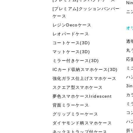
Ni
[プレミアム]クッションバンパー
ニ
ケース
レジンDecoケース
オ
レオパードケース
透
コートケース(3D)
丸
マットケース(3D)
応
ミラー付きケース(3D)
ミ
ICカード収納スマホケース(3D)
ハ
強化ガラス仕上げスマホケース
3
スクエア型スマホケース
カ
夢色スマホケースIridescent
ミ
背面ミラーケース
コ
グリップミラーケース
ハ
ダイヤモンド柄スマホケース
折
ネックストラップ付ケース