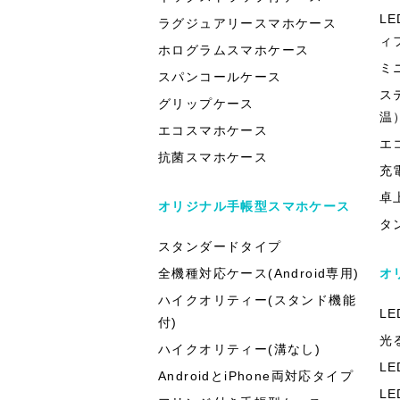
L
ラグジュアリースマホケース
ィ
ホログラムスマホケース
ミ
スパンコールケース
ス
グリップケース
温
エコスマホケース
エ
抗菌スマホケース
充
卓
オリジナル手帳型スマホケース
タ
スタンダードタイプ
全機種対応ケース(Android専用)
オ
ハイクオリティー(スタンド機能
L
付)
光
ハイクオリティー(溝なし)
L
AndroidとiPhone両対応タイプ
L