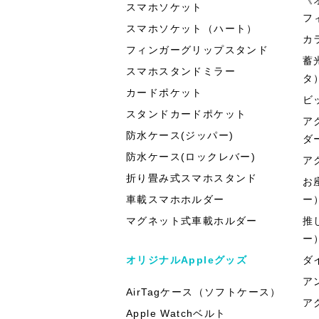
スマホソケット
フ
スマホソケット（ハート）
カ
フィンガーグリップスタンド
蓄
スマホスタンドミラー
タ
カードポケット
ビ
スタンドカードポケット
ア
防水ケース(ジッパー)
ダ
防水ケース(ロックレバー)
ア
折り畳み式スマホスタンド
お
車載スマホホルダー
ー
マグネット式車載ホルダー
推
ー
オリジナルAppleグッズ
ダ
ア
AirTagケース（ソフトケース）
ア
Apple Watchベルト