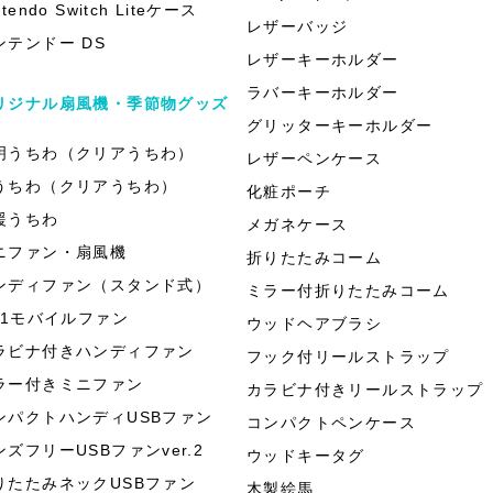
ntendo Switch Liteケース
レザーバッジ
ンテンドー DS
レザーキーホルダー
ラバーキーホルダー
リジナル扇風機・季節物グッズ
グリッターキーホルダー
明うちわ（クリアうちわ）
レザーペンケース
うちわ（クリアうちわ）
化粧ポーチ
援うちわ
メガネケース
ニファン・扇風機
折りたたみコーム
ンディファン（スタンド式）
ミラー付折りたたみコーム
in1モバイルファン
ウッドヘアブラシ
ラビナ付きハンディファン
フック付リールストラップ
ラー付きミニファン
カラビナ付きリールストラップ
ンパクトハンディUSBファン
コンパクトペンケース
ンズフリーUSBファンver.2
ウッドキータグ
りたたみネックUSBファン
木製絵馬