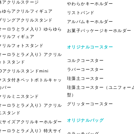
体アクリルステージ
やわらかキーホルダー
らゆらアクリルフィギュア
リストバンド
プリングアクリルスタンド
アルバムキーホルダー
オーロラとラメ入り》ゆらゆら
お菓子パッケージキーホルダー
クリルフィギュア
クリルフォトスタンド
オリジナルコースター
オーロラとラメ入り》アクリル
コルクコースター
ォトスタンド
ラバーコースター
EDアクリルスタンドmini
珪藻土コースター
クスタ付きペットボトルキャッ
カバー
珪藻土コースター（ユニフォー
型）
クリルミニスタンド
グリッターコースター
オーロラとラメ入り》アクリル
ニスタンド
オリジナルバッグ
大サイズアクリルキーホルダー
オーロラとラメ入り》特大サイ
クラッチバッグ