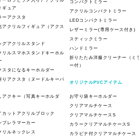
コンパクトミラー
ィギュア
アクリルコンパクトミラー
ラーアクスタ
LEDコンパクトミラー
光アクリルフィギュア（アクス
レザーミラー(専用ケース付き)
）
スティックミラー
ッグアクリルスタンド
ハンドミラー
クリルスマホスタンドキーホル
折りたたみ洋服クリーナー（ミ
ー
ー付）
クスタになるキーホルダー
座りアクスタ（ヌードルキーパ
オリジナルPVCアイテム
）
しアクキー（写真キーホルダ
お守り袋キーホルダー
）
クリアマルチケース
イカットアクリルブロック
クリアマルチケースS
ンブレラマーカー
カラークリアマルチケースS
クリルネックレス
カラビナ付クリアマルチケース