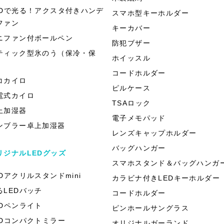
EDで光る！アクスタ付きハンデ
スマホ型キーホルダー
ファン
キーカバー
ニファン付ボールペン
防犯ブザー
ティック型氷のう（保冷・保
ホイッスル
）
コードホルダー
コカイロ
ピルケース
電式カイロ
TSAロック
上加湿器
電子メモパッド
ンブラー卓上加湿器
レンズキャップホルダー
バッグハンガー
リジナルLEDグッズ
スマホスタンド＆バッグハンガ
EDアクリルスタンドmini
カラビナ付きLEDキーホルダー
るLEDバッチ
コードホルダー
EDペンライト
ピンホールサングラス
EDコンパクトミラー
オリジナルガーランド