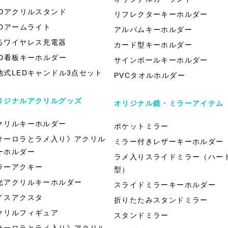
EDアクリルスタンド
リフレクターキーホルダー
EDアームライト
アルバムキーホルダー
るワイヤレス充電器
カード型キーホルダー
ED看板キーホルダー
サインボールキーホルダー
池式LEDキャンドル3点セット
PVCタオルホルダー
リジナルアクリルグッズ
オリジナル鏡・ミラーアイテム
クリルキーホルダー
ポケットミラー
オーロラとラメ入り》アクリル
ミラー付きレザーキーホルダー
ーホルダー
ラメ入りスライドミラー（ハー
ラーアクキー
型）
光アクリルキーホルダー
スライドミラーキーホルダー
イスアクスタ
折りたたみスタンドミラー
クリルフィギュア
スタンドミラー
オーロラとラメ入り》アクリル