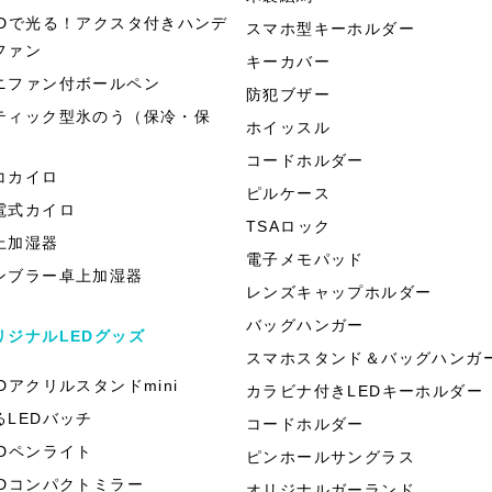
EDで光る！アクスタ付きハンデ
スマホ型キーホルダー
ファン
キーカバー
ニファン付ボールペン
防犯ブザー
ティック型氷のう（保冷・保
ホイッスル
）
コードホルダー
コカイロ
ピルケース
電式カイロ
TSAロック
上加湿器
電子メモパッド
ンブラー卓上加湿器
レンズキャップホルダー
バッグハンガー
リジナルLEDグッズ
スマホスタンド＆バッグハンガ
EDアクリルスタンドmini
カラビナ付きLEDキーホルダー
るLEDバッチ
コードホルダー
EDペンライト
ピンホールサングラス
EDコンパクトミラー
オリジナルガーランド