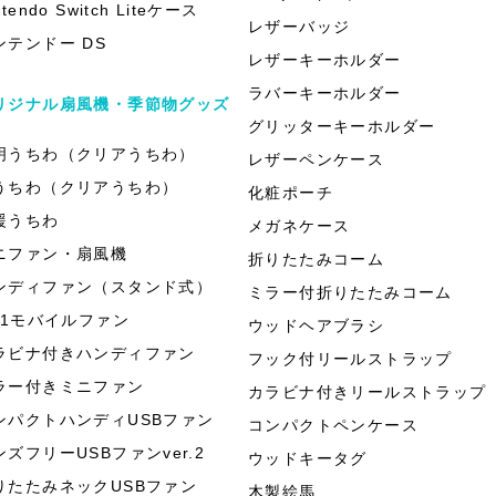
ntendo Switch Liteケース
レザーバッジ
ンテンドー DS
レザーキーホルダー
ラバーキーホルダー
リジナル扇風機・季節物グッズ
グリッターキーホルダー
明うちわ（クリアうちわ）
レザーペンケース
うちわ（クリアうちわ）
化粧ポーチ
援うちわ
メガネケース
ニファン・扇風機
折りたたみコーム
ンディファン（スタンド式）
ミラー付折りたたみコーム
in1モバイルファン
ウッドヘアブラシ
ラビナ付きハンディファン
フック付リールストラップ
ラー付きミニファン
カラビナ付きリールストラップ
ンパクトハンディUSBファン
コンパクトペンケース
ンズフリーUSBファンver.2
ウッドキータグ
りたたみネックUSBファン
木製絵馬