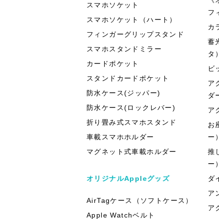
スマホソケット
フ
スマホソケット（ハート）
カ
フィンガーグリップスタンド
蓄
スマホスタンドミラー
タ
カードポケット
ビ
スタンドカードポケット
ア
防水ケース(ジッパー)
ダ
防水ケース(ロックレバー)
ア
折り畳み式スマホスタンド
お
車載スマホホルダー
ー
マグネット式車載ホルダー
推
ー
オリジナルAppleグッズ
ダ
ア
AirTagケース（ソフトケース）
ア
Apple Watchベルト