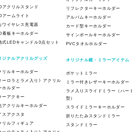
EDアクリルスタンド
リフレクターキーホルダー
EDアームライト
アルバムキーホルダー
るワイヤレス充電器
カード型キーホルダー
ED看板キーホルダー
サインボールキーホルダー
池式LEDキャンドル3点セット
PVCタオルホルダー
リジナルアクリルグッズ
オリジナル鏡・ミラーアイテム
クリルキーホルダー
ポケットミラー
オーロラとラメ入り》アクリル
ミラー付きレザーキーホルダー
ーホルダー
ラメ入りスライドミラー（ハー
ラーアクキー
型）
光アクリルキーホルダー
スライドミラーキーホルダー
イスアクスタ
折りたたみスタンドミラー
クリルフィギュア
スタンドミラー
オーロラとラメ入り》アクリル