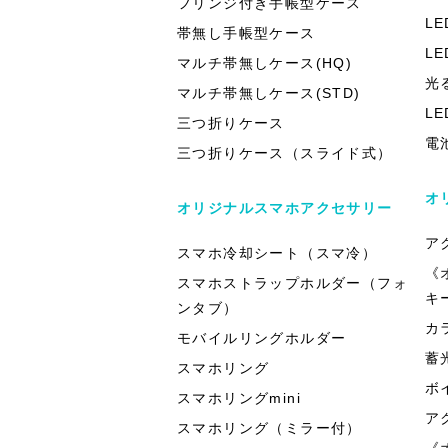
フリンジ付き手帳型ケース
L
帯無し手帳型ケース
L
マルチ帯無しケース(HQ)
光
マルチ帯無しケース(STD)
L
三つ折りケース
電
三つ折りケース（スライド式）
オ
オリジナルスマホアクセサリー
ア
スマホ冷却シート（スマ冷）
《
スマホストラップホルダー（フォ
キ
ンタブ）
カ
モバイルリングホルダー
蓄
スマホリング
ボ
スマホリングmini
ア
スマホリング（ミラー付）
《