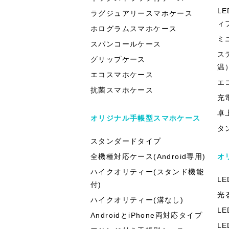
L
ラグジュアリースマホケース
ィ
ホログラムスマホケース
ミ
スパンコールケース
ス
グリップケース
温
エコスマホケース
エ
抗菌スマホケース
充
卓
オリジナル手帳型スマホケース
タ
スタンダードタイプ
全機種対応ケース(Android専用)
オ
ハイクオリティー(スタンド機能
L
付)
光
ハイクオリティー(溝なし)
L
AndroidとiPhone両対応タイプ
L