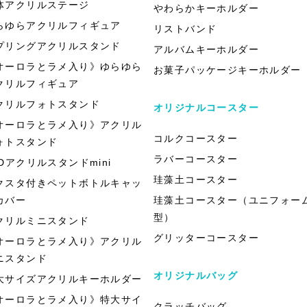
体アクリルステージ
やわらかキーホルダー
らゆらアクリルフィギュア
リストバンド
プリングアクリルスタンド
アルバムキーホルダー
オーロラとラメ入り》ゆらゆら
お菓子パッケージキーホルダー
クリルフィギュア
クリルフォトスタンド
オリジナルコースター
オーロラとラメ入り》アクリル
コルクコースター
ォトスタンド
ラバーコースター
EDアクリルスタンドmini
珪藻土コースター
クスタ付きペットボトルキャッ
カバー
珪藻土コースター（ユニフォー
型）
クリルミニスタンド
グリッターコースター
オーロラとラメ入り》アクリル
ニスタンド
オリジナルバッグ
大サイズアクリルキーホルダー
オーロラとラメ入り》特大サイ
クラッチバッグ