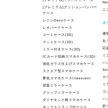
Ni
[プレミアム]クッションバンパー
ニ
ケース
レジンDecoケース
オ
レオパードケース
透
コートケース(3D)
丸
マットケース(3D)
応
ミラー付きケース(3D)
ミ
ICカード収納スマホケース(3D)
ハ
強化ガラス仕上げスマホケース
3
スクエア型スマホケース
カ
夢色スマホケースIridescent
ミ
背面ミラーケース
コ
グリップミラーケース
ハ
ダイヤモンド柄スマホケース
折
ネックストラップ付ケース