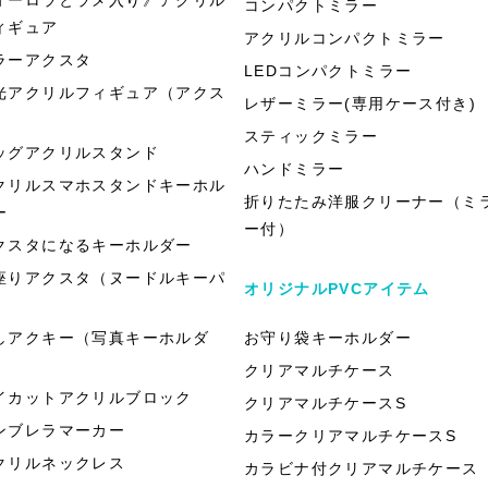
コンパクトミラー
ィギュア
アクリルコンパクトミラー
ラーアクスタ
LEDコンパクトミラー
光アクリルフィギュア（アクス
レザーミラー(専用ケース付き)
）
スティックミラー
ッグアクリルスタンド
ハンドミラー
クリルスマホスタンドキーホル
折りたたみ洋服クリーナー（ミ
ー
ー付）
クスタになるキーホルダー
座りアクスタ（ヌードルキーパ
オリジナルPVCアイテム
）
しアクキー（写真キーホルダ
お守り袋キーホルダー
）
クリアマルチケース
イカットアクリルブロック
クリアマルチケースS
ンブレラマーカー
カラークリアマルチケースS
クリルネックレス
カラビナ付クリアマルチケース