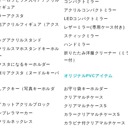
コンパクトミラー
ィギュア
アクリルコンパクトミラー
ラーアクスタ
LEDコンパクトミラー
光アクリルフィギュア（アクス
レザーミラー(専用ケース付き)
）
スティックミラー
ッグアクリルスタンド
ハンドミラー
クリルスマホスタンドキーホル
折りたたみ洋服クリーナー（ミ
ー
ー付）
クスタになるキーホルダー
座りアクスタ（ヌードルキーパ
オリジナルPVCアイテム
）
しアクキー（写真キーホルダ
お守り袋キーホルダー
）
クリアマルチケース
イカットアクリルブロック
クリアマルチケースS
ンブレラマーカー
カラークリアマルチケースS
クリルネックレス
カラビナ付クリアマルチケース