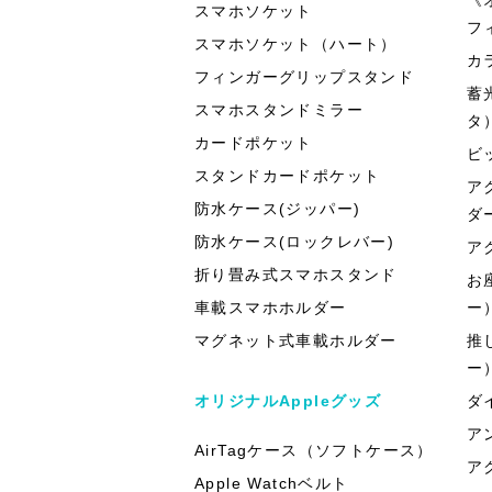
スマホソケット
フ
スマホソケット（ハート）
カ
フィンガーグリップスタンド
蓄
スマホスタンドミラー
タ
カードポケット
ビ
スタンドカードポケット
ア
防水ケース(ジッパー)
ダ
防水ケース(ロックレバー)
ア
折り畳み式スマホスタンド
お
車載スマホホルダー
ー
マグネット式車載ホルダー
推
ー
オリジナルAppleグッズ
ダ
ア
AirTagケース（ソフトケース）
ア
Apple Watchベルト