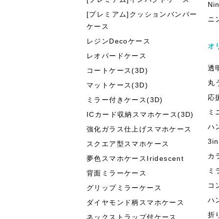
Ni
[プレミアム]クッションバンパー
ニ
ケース
レジンDecoケース
オ
レオパードケース
透
コートケース(3D)
丸
マットケース(3D)
応
ミラー付きケース(3D)
ミ
ICカード収納スマホケース(3D)
ハ
強化ガラス仕上げスマホケース
3
スクエア型スマホケース
カ
夢色スマホケースIridescent
ミ
背面ミラーケース
コ
グリップミラーケース
ハ
ダイヤモンド柄スマホケース
折
ネックストラップ付ケース