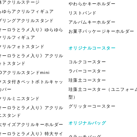
体アクリルステージ
やわらかキーホルダー
らゆらアクリルフィギュア
リストバンド
プリングアクリルスタンド
アルバムキーホルダー
オーロラとラメ入り》ゆらゆら
お菓子パッケージキーホルダー
クリルフィギュア
クリルフォトスタンド
オリジナルコースター
オーロラとラメ入り》アクリル
コルクコースター
ォトスタンド
ラバーコースター
EDアクリルスタンドmini
珪藻土コースター
クスタ付きペットボトルキャッ
カバー
珪藻土コースター（ユニフォー
型）
クリルミニスタンド
グリッターコースター
オーロラとラメ入り》アクリル
ニスタンド
オリジナルバッグ
大サイズアクリルキーホルダー
オーロラとラメ入り》特大サイ
クラッチバッグ