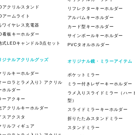
EDアクリルスタンド
リフレクターキーホルダー
EDアームライト
アルバムキーホルダー
るワイヤレス充電器
カード型キーホルダー
ED看板キーホルダー
サインボールキーホルダー
池式LEDキャンドル3点セット
PVCタオルホルダー
リジナルアクリルグッズ
オリジナル鏡・ミラーアイテム
クリルキーホルダー
ポケットミラー
オーロラとラメ入り》アクリル
ミラー付きレザーキーホルダー
ーホルダー
ラメ入りスライドミラー（ハー
ラーアクキー
型）
光アクリルキーホルダー
スライドミラーキーホルダー
イスアクスタ
折りたたみスタンドミラー
クリルフィギュア
スタンドミラー
オーロラとラメ入り》アクリル