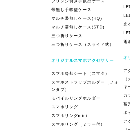
フリンジ付き手帳型ケース
L
帯無し手帳型ケース
L
マルチ帯無しケース(HQ)
光
マルチ帯無しケース(STD)
L
三つ折りケース
電
三つ折りケース（スライド式）
オ
オリジナルスマホアクセサリー
ア
スマホ冷却シート（スマ冷）
《
スマホストラップホルダー（フォ
キ
ンタブ）
カ
モバイルリングホルダー
蓄
スマホリング
ボ
スマホリングmini
ア
スマホリング（ミラー付）
《