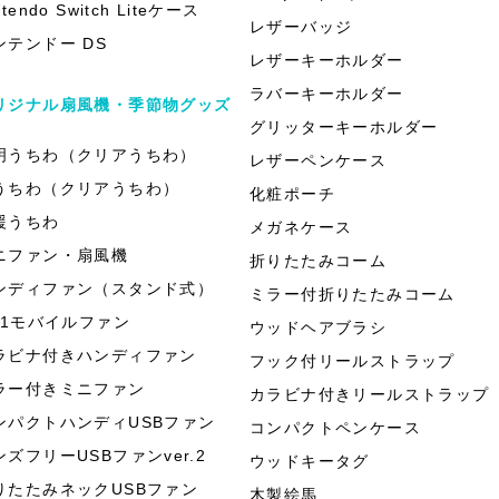
ntendo Switch Liteケース
レザーバッジ
ンテンドー DS
レザーキーホルダー
ラバーキーホルダー
リジナル扇風機・季節物グッズ
グリッターキーホルダー
明うちわ（クリアうちわ）
レザーペンケース
うちわ（クリアうちわ）
化粧ポーチ
援うちわ
メガネケース
ニファン・扇風機
折りたたみコーム
ンディファン（スタンド式）
ミラー付折りたたみコーム
in1モバイルファン
ウッドヘアブラシ
ラビナ付きハンディファン
フック付リールストラップ
ラー付きミニファン
カラビナ付きリールストラップ
ンパクトハンディUSBファン
コンパクトペンケース
ンズフリーUSBファンver.2
ウッドキータグ
りたたみネックUSBファン
木製絵馬