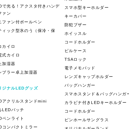
EDで光る！アクスタ付きハンデ
スマホ型キーホルダー
ファン
キーカバー
ニファン付ボールペン
防犯ブザー
ティック型氷のう（保冷・保
ホイッスル
）
コードホルダー
コカイロ
ピルケース
電式カイロ
TSAロック
上加湿器
電子メモパッド
ンブラー卓上加湿器
レンズキャップホルダー
バッグハンガー
リジナルLEDグッズ
スマホスタンド＆バッグハンガ
EDアクリルスタンドmini
カラビナ付きLEDキーホルダー
るLEDバッチ
コードホルダー
EDペンライト
ピンホールサングラス
EDコンパクトミラー
オリジナルガーランド