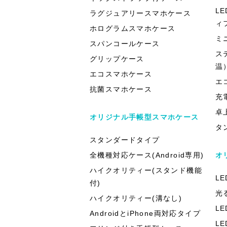
L
ラグジュアリースマホケース
ィ
ホログラムスマホケース
ミ
スパンコールケース
ス
グリップケース
温
エコスマホケース
エ
抗菌スマホケース
充
卓
オリジナル手帳型スマホケース
タ
スタンダードタイプ
全機種対応ケース(Android専用)
オ
ハイクオリティー(スタンド機能
L
付)
光
ハイクオリティー(溝なし)
L
AndroidとiPhone両対応タイプ
L