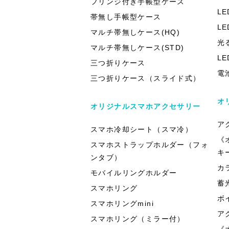
フリンジ付き手帳型ケース
L
帯無し手帳型ケース
L
マルチ帯無しケース(HQ)
光
マルチ帯無しケース(STD)
L
三つ折りケース
電
三つ折りケース（スライド式）
オ
オリジナルスマホアクセサリー
ア
スマホ冷却シート（スマ冷）
《
スマホストラップホルダー（フォ
キ
ンタブ）
カ
モバイルリングホルダー
蓄
スマホリング
ボ
スマホリングmini
ア
スマホリング（ミラー付）
《