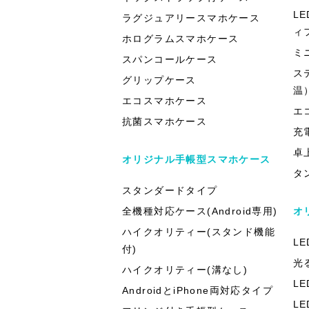
L
ラグジュアリースマホケース
ィ
ホログラムスマホケース
ミ
スパンコールケース
ス
グリップケース
温
エコスマホケース
エ
抗菌スマホケース
充
卓
オリジナル手帳型スマホケース
タ
スタンダードタイプ
全機種対応ケース(Android専用)
オ
ハイクオリティー(スタンド機能
L
付)
光
ハイクオリティー(溝なし)
L
AndroidとiPhone両対応タイプ
L