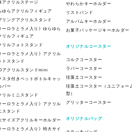
体アクリルステージ
やわらかキーホルダー
らゆらアクリルフィギュア
リストバンド
プリングアクリルスタンド
アルバムキーホルダー
オーロラとラメ入り》ゆらゆら
お菓子パッケージキーホルダー
クリルフィギュア
クリルフォトスタンド
オリジナルコースター
オーロラとラメ入り》アクリル
コルクコースター
ォトスタンド
ラバーコースター
EDアクリルスタンドmini
珪藻土コースター
クスタ付きペットボトルキャッ
カバー
珪藻土コースター（ユニフォー
型）
クリルミニスタンド
グリッターコースター
オーロラとラメ入り》アクリル
ニスタンド
オリジナルバッグ
大サイズアクリルキーホルダー
オーロラとラメ入り》特大サイ
クラッチバッグ