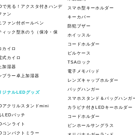
EDで光る！アクスタ付きハンデ
スマホ型キーホルダー
ファン
キーカバー
ニファン付ボールペン
防犯ブザー
ティック型氷のう（保冷・保
ホイッスル
）
コードホルダー
コカイロ
ピルケース
電式カイロ
TSAロック
上加湿器
電子メモパッド
ンブラー卓上加湿器
レンズキャップホルダー
バッグハンガー
リジナルLEDグッズ
スマホスタンド＆バッグハンガ
EDアクリルスタンドmini
カラビナ付きLEDキーホルダー
るLEDバッチ
コードホルダー
EDペンライト
ピンホールサングラス
EDコンパクトミラー
オリジナルガーランド