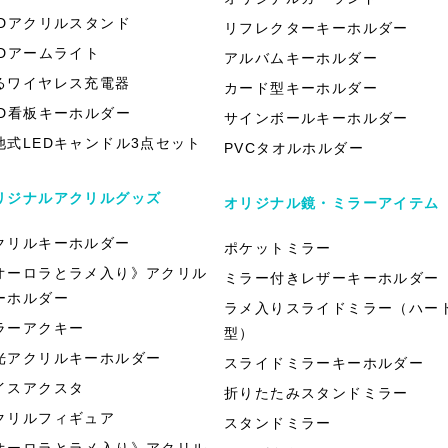
EDアクリルスタンド
リフレクターキーホルダー
EDアームライト
アルバムキーホルダー
るワイヤレス充電器
カード型キーホルダー
ED看板キーホルダー
サインボールキーホルダー
池式LEDキャンドル3点セット
PVCタオルホルダー
リジナルアクリルグッズ
オリジナル鏡・ミラーアイテム
クリルキーホルダー
ポケットミラー
オーロラとラメ入り》アクリル
ミラー付きレザーキーホルダー
ーホルダー
ラメ入りスライドミラー（ハー
ラーアクキー
型）
光アクリルキーホルダー
スライドミラーキーホルダー
イスアクスタ
折りたたみスタンドミラー
クリルフィギュア
スタンドミラー
オーロラとラメ入り》アクリル