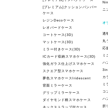
Ni
[プレミアム]クッションバンパー
ニ
ケース
レジンDecoケース
オ
レオパードケース
透
コートケース(3D)
丸
マットケース(3D)
応
ミラー付きケース(3D)
ミ
ICカード収納スマホケース(3D)
ハ
強化ガラス仕上げスマホケース
3
スクエア型スマホケース
カ
夢色スマホケースIridescent
ミ
背面ミラーケース
コ
グリップミラーケース
ハ
ダイヤモンド柄スマホケース
折
ネックストラップ付ケース