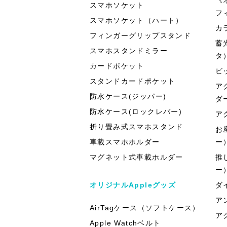
スマホソケット
フ
スマホソケット（ハート）
カ
フィンガーグリップスタンド
蓄
スマホスタンドミラー
タ
カードポケット
ビ
スタンドカードポケット
ア
防水ケース(ジッパー)
ダ
防水ケース(ロックレバー)
ア
折り畳み式スマホスタンド
お
車載スマホホルダー
ー
マグネット式車載ホルダー
推
ー
オリジナルAppleグッズ
ダ
ア
AirTagケース（ソフトケース）
ア
Apple Watchベルト