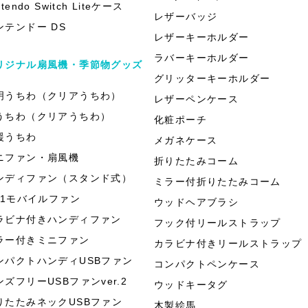
ntendo Switch Liteケース
レザーバッジ
ンテンドー DS
レザーキーホルダー
ラバーキーホルダー
リジナル扇風機・季節物グッズ
グリッターキーホルダー
明うちわ（クリアうちわ）
レザーペンケース
うちわ（クリアうちわ）
化粧ポーチ
援うちわ
メガネケース
ニファン・扇風機
折りたたみコーム
ンディファン（スタンド式）
ミラー付折りたたみコーム
in1モバイルファン
ウッドヘアブラシ
ラビナ付きハンディファン
フック付リールストラップ
ラー付きミニファン
カラビナ付きリールストラップ
ンパクトハンディUSBファン
コンパクトペンケース
ンズフリーUSBファンver.2
ウッドキータグ
りたたみネックUSBファン
木製絵馬