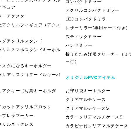
コンパクトミラー
ィギュア
アクリルコンパクトミラー
ラーアクスタ
LEDコンパクトミラー
光アクリルフィギュア（アクス
レザーミラー(専用ケース付き)
）
スティックミラー
ッグアクリルスタンド
ハンドミラー
クリルスマホスタンドキーホル
折りたたみ洋服クリーナー（ミ
ー
ー付）
クスタになるキーホルダー
座りアクスタ（ヌードルキーパ
オリジナルPVCアイテム
）
しアクキー（写真キーホルダ
お守り袋キーホルダー
）
クリアマルチケース
イカットアクリルブロック
クリアマルチケースS
ンブレラマーカー
カラークリアマルチケースS
クリルネックレス
カラビナ付クリアマルチケース