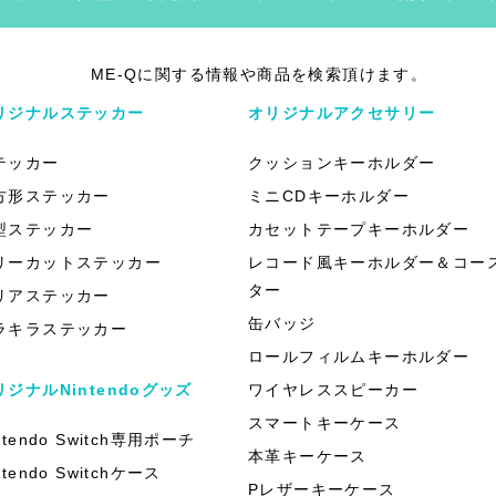
ME-Qに関する情報や商品を検索頂けます。
リジナルステッカー
オリジナルアクセサリー
テッカー
クッションキーホルダー
方形ステッカー
ミニCDキーホルダー
型ステッカー
カセットテープキーホルダー
リーカットステッカー
レコード風キーホルダー＆コー
ター
リアステッカー
缶バッジ
ラキラステッカー
ロールフィルムキーホルダー
リジナルNintendoグッズ
ワイヤレススピーカー
スマートキーケース
ntendo Switch専用ポーチ
本革キーケース
ntendo Switchケース
Pレザーキーケース