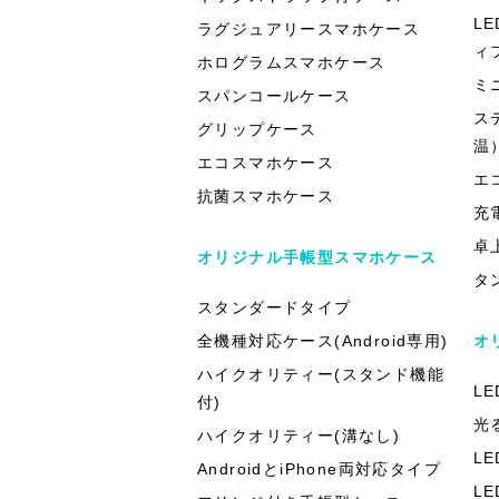
L
ラグジュアリースマホケース
ィ
ホログラムスマホケース
ミ
スパンコールケース
ス
グリップケース
温
エコスマホケース
エ
抗菌スマホケース
充
卓
オリジナル手帳型スマホケース
タ
スタンダードタイプ
全機種対応ケース(Android専用)
オ
ハイクオリティー(スタンド機能
L
付)
光
ハイクオリティー(溝なし)
L
AndroidとiPhone両対応タイプ
L