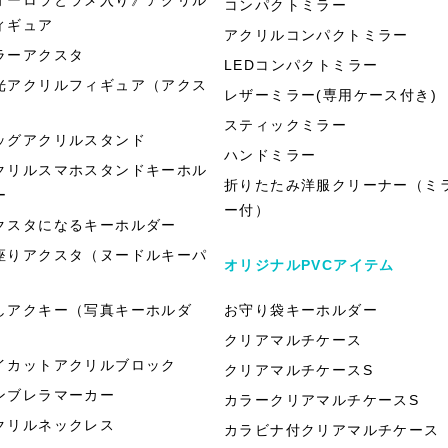
コンパクトミラー
ィギュア
アクリルコンパクトミラー
ラーアクスタ
LEDコンパクトミラー
光アクリルフィギュア（アクス
レザーミラー(専用ケース付き)
）
スティックミラー
ッグアクリルスタンド
ハンドミラー
クリルスマホスタンドキーホル
折りたたみ洋服クリーナー（ミ
ー
ー付）
クスタになるキーホルダー
座りアクスタ（ヌードルキーパ
オリジナルPVCアイテム
）
しアクキー（写真キーホルダ
お守り袋キーホルダー
）
クリアマルチケース
イカットアクリルブロック
クリアマルチケースS
ンブレラマーカー
カラークリアマルチケースS
クリルネックレス
カラビナ付クリアマルチケース