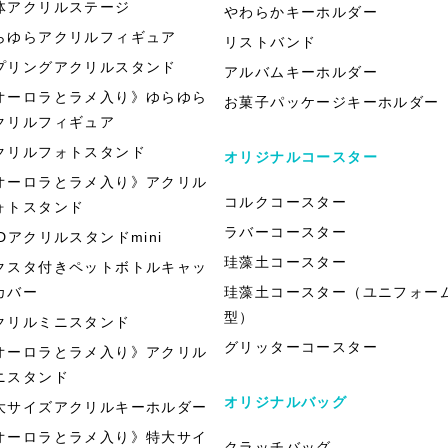
体アクリルステージ
やわらかキーホルダー
らゆらアクリルフィギュア
リストバンド
プリングアクリルスタンド
アルバムキーホルダー
オーロラとラメ入り》ゆらゆら
お菓子パッケージキーホルダー
クリルフィギュア
クリルフォトスタンド
オリジナルコースター
オーロラとラメ入り》アクリル
コルクコースター
ォトスタンド
ラバーコースター
EDアクリルスタンドmini
珪藻土コースター
クスタ付きペットボトルキャッ
カバー
珪藻土コースター（ユニフォー
型）
クリルミニスタンド
グリッターコースター
オーロラとラメ入り》アクリル
ニスタンド
オリジナルバッグ
大サイズアクリルキーホルダー
オーロラとラメ入り》特大サイ
クラッチバッグ