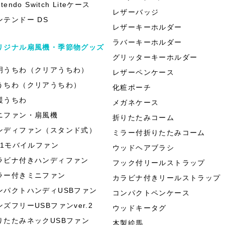
ntendo Switch Liteケース
レザーバッジ
ンテンドー DS
レザーキーホルダー
ラバーキーホルダー
リジナル扇風機・季節物グッズ
グリッターキーホルダー
明うちわ（クリアうちわ）
レザーペンケース
うちわ（クリアうちわ）
化粧ポーチ
援うちわ
メガネケース
ニファン・扇風機
折りたたみコーム
ンディファン（スタンド式）
ミラー付折りたたみコーム
in1モバイルファン
ウッドヘアブラシ
ラビナ付きハンディファン
フック付リールストラップ
ラー付きミニファン
カラビナ付きリールストラップ
ンパクトハンディUSBファン
コンパクトペンケース
ンズフリーUSBファンver.2
ウッドキータグ
りたたみネックUSBファン
木製絵馬