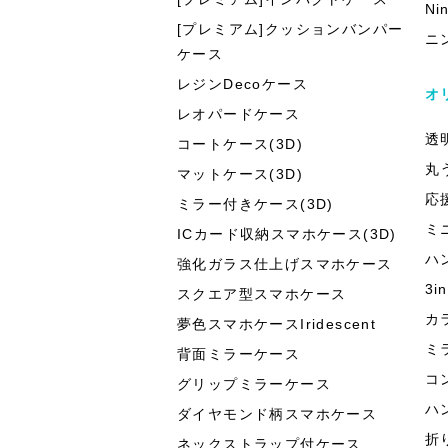
Ni
[プレミアム]クッションバンパー
ニ
ケース
レジンDecoケース
オ
レオパードケース
透
コートケース(3D)
丸
マットケース(3D)
応
ミラー付きケース(3D)
ミ
ICカード収納スマホケース(3D)
ハ
強化ガラス仕上げスマホケース
3
スクエア型スマホケース
カ
夢色スマホケースIridescent
ミ
背面ミラーケース
コ
グリップミラーケース
ハ
ダイヤモンド柄スマホケース
折
ネックストラップ付ケース