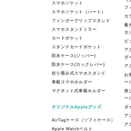
スマホソケット
フ
スマホソケット（ハート）
カ
フィンガーグリップスタンド
蓄
スマホスタンドミラー
タ
カードポケット
ビ
スタンドカードポケット
ア
防水ケース(ジッパー)
ダ
防水ケース(ロックレバー)
ア
折り畳み式スマホスタンド
お
車載スマホホルダー
ー
マグネット式車載ホルダー
推
ー
オリジナルAppleグッズ
ダ
ア
AirTagケース（ソフトケース）
ア
Apple Watchベルト