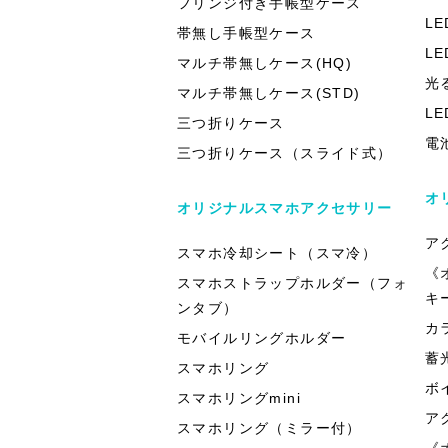
フリンジ付き手帳型ケース
L
帯無し手帳型ケース
L
マルチ帯無しケース(HQ)
光
マルチ帯無しケース(STD)
L
三つ折りケース
電
三つ折りケース（スライド式）
オ
オリジナルスマホアクセサリー
ア
スマホ冷却シート（スマ冷）
《
スマホストラップホルダー（フォ
キ
ンタブ）
カ
モバイルリングホルダー
蓄
スマホリング
ボ
スマホリングmini
ア
スマホリング（ミラー付）
《