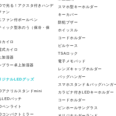
EDで光る！アクスタ付きハンデ
スマホ型キーホルダー
ファン
キーカバー
ニファン付ボールペン
防犯ブザー
ティック型氷のう（保冷・保
ホイッスル
）
コードホルダー
コカイロ
ピルケース
電式カイロ
TSAロック
上加湿器
電子メモパッド
ンブラー卓上加湿器
レンズキャップホルダー
バッグハンガー
リジナルLEDグッズ
スマホスタンド＆バッグハンガ
EDアクリルスタンドmini
カラビナ付きLEDキーホルダー
るLEDバッチ
コードホルダー
EDペンライト
ピンホールサングラス
EDコンパクトミラー
オリジナルガーランド