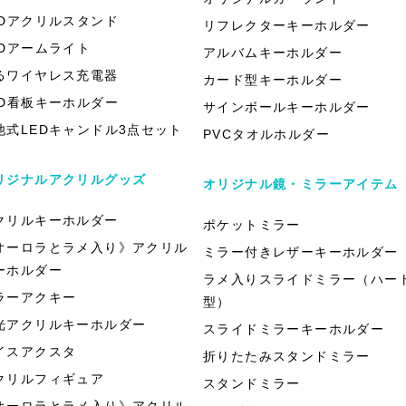
EDアクリルスタンド
リフレクターキーホルダー
EDアームライト
アルバムキーホルダー
るワイヤレス充電器
カード型キーホルダー
ED看板キーホルダー
サインボールキーホルダー
池式LEDキャンドル3点セット
PVCタオルホルダー
リジナルアクリルグッズ
オリジナル鏡・ミラーアイテム
クリルキーホルダー
ポケットミラー
オーロラとラメ入り》アクリル
ミラー付きレザーキーホルダー
ーホルダー
ラメ入りスライドミラー（ハー
ラーアクキー
型）
光アクリルキーホルダー
スライドミラーキーホルダー
イスアクスタ
折りたたみスタンドミラー
クリルフィギュア
スタンドミラー
オーロラとラメ入り》アクリル