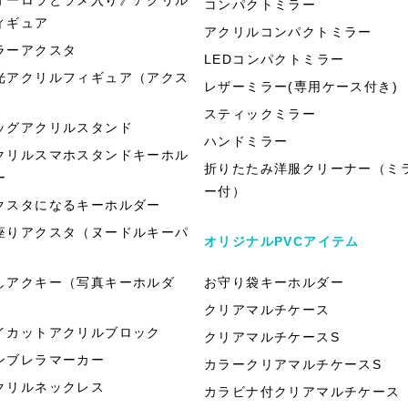
コンパクトミラー
ィギュア
アクリルコンパクトミラー
ラーアクスタ
LEDコンパクトミラー
光アクリルフィギュア（アクス
レザーミラー(専用ケース付き)
）
スティックミラー
ッグアクリルスタンド
ハンドミラー
クリルスマホスタンドキーホル
折りたたみ洋服クリーナー（ミ
ー
ー付）
クスタになるキーホルダー
座りアクスタ（ヌードルキーパ
オリジナルPVCアイテム
）
しアクキー（写真キーホルダ
お守り袋キーホルダー
）
クリアマルチケース
イカットアクリルブロック
クリアマルチケースS
ンブレラマーカー
カラークリアマルチケースS
クリルネックレス
カラビナ付クリアマルチケース