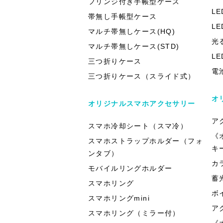
フリンジ付き手帳型ケース
L
帯無し手帳型ケース
L
マルチ帯無しケース(HQ)
光
マルチ帯無しケース(STD)
L
三つ折りケース
電
三つ折りケース（スライド式）
オ
オリジナルスマホアクセサリー
ア
スマホ冷却シート（スマ冷）
《
スマホストラップホルダー（フォ
キ
ンタブ）
カ
モバイルリングホルダー
蓄
スマホリング
ボ
スマホリングmini
ア
スマホリング（ミラー付）
《