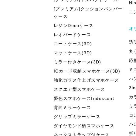
Ni
[プレミアム]クッションバンパー
ニ
ケース
レジンDecoケース
オ
レオパードケース
透
コートケース(3D)
丸
マットケース(3D)
応
ミラー付きケース(3D)
ミ
ICカード収納スマホケース(3D)
ハ
強化ガラス仕上げスマホケース
3
スクエア型スマホケース
カ
夢色スマホケースIridescent
ミ
背面ミラーケース
コ
グリップミラーケース
ハ
ダイヤモンド柄スマホケース
折
ネックストラップ付ケース