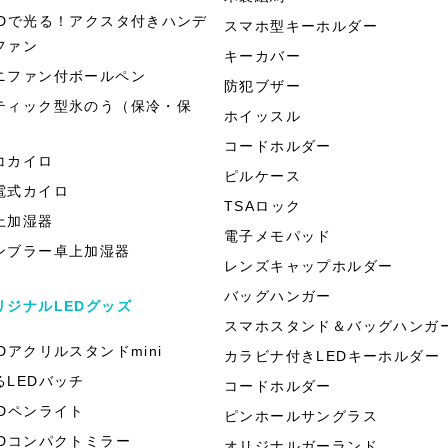
EDで光る！アクスタ付きハンデ
スマホ型キーホルダー
ファン
キーカバー
ニファン付ボールペン
防犯ブザー
ティック型氷のう（保冷・保
ホイッスル
）
コードホルダー
コカイロ
ピルケース
電式カイロ
TSAロック
上加湿器
電子メモパッド
ンブラー卓上加湿器
レンズキャップホルダー
バッグハンガー
リジナルLEDグッズ
スマホスタンド＆バッグハンガ
EDアクリルスタンドmini
カラビナ付きLEDキーホルダー
るLEDバッチ
コードホルダー
EDペンライト
ピンホールサングラス
EDコンパクトミラー
オリジナルガーランド