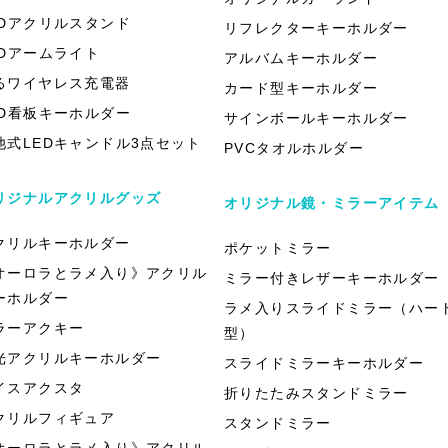
EDアクリルスタンド
リフレクターキーホルダー
EDアームライト
アルバムキーホルダー
るワイヤレス充電器
カード型キーホルダー
ED看板キーホルダー
サインボールキーホルダー
池式LEDキャンドル3点セット
PVCタオルホルダー
リジナルアクリルグッズ
オリジナル鏡・ミラーアイテム
クリルキーホルダー
ポケットミラー
オーロラとラメ入り》アクリル
ミラー付きレザーキーホルダー
ーホルダー
ラメ入りスライドミラー（ハー
ラーアクキー
型）
光アクリルキーホルダー
スライドミラーキーホルダー
イスアクスタ
折りたたみスタンドミラー
クリルフィギュア
スタンドミラー
オーロラとラメ入り》アクリル