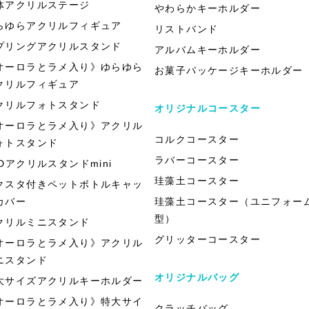
体アクリルステージ
やわらかキーホルダー
らゆらアクリルフィギュア
リストバンド
プリングアクリルスタンド
アルバムキーホルダー
オーロラとラメ入り》ゆらゆら
お菓子パッケージキーホルダー
クリルフィギュア
クリルフォトスタンド
オリジナルコースター
オーロラとラメ入り》アクリル
コルクコースター
ォトスタンド
ラバーコースター
EDアクリルスタンドmini
珪藻土コースター
クスタ付きペットボトルキャッ
カバー
珪藻土コースター（ユニフォー
型）
クリルミニスタンド
グリッターコースター
オーロラとラメ入り》アクリル
ニスタンド
オリジナルバッグ
大サイズアクリルキーホルダー
オーロラとラメ入り》特大サイ
クラッチバッグ