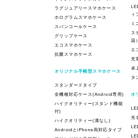
L
ラグジュアリースマホケース
ィ
ホログラムスマホケース
ミ
スパンコールケース
ス
グリップケース
温
エコスマホケース
エ
抗菌スマホケース
充
卓
オリジナル手帳型スマホケース
タ
スタンダードタイプ
全機種対応ケース(Android専用)
オ
ハイクオリティー(スタンド機能
L
付)
光
ハイクオリティー(溝なし)
L
AndroidとiPhone両対応タイプ
L