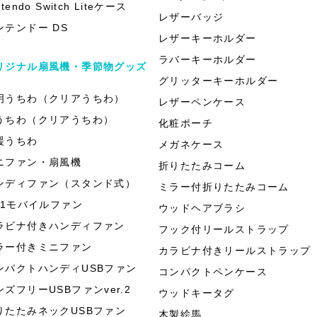
ntendo Switch Liteケース
レザーバッジ
ンテンドー DS
レザーキーホルダー
ラバーキーホルダー
リジナル扇風機・季節物グッズ
グリッターキーホルダー
明うちわ（クリアうちわ）
レザーペンケース
うちわ（クリアうちわ）
化粧ポーチ
援うちわ
メガネケース
ニファン・扇風機
折りたたみコーム
ンディファン（スタンド式）
ミラー付折りたたみコーム
in1モバイルファン
ウッドヘアブラシ
ラビナ付きハンディファン
フック付リールストラップ
ラー付きミニファン
カラビナ付きリールストラップ
ンパクトハンディUSBファン
コンパクトペンケース
ンズフリーUSBファンver.2
ウッドキータグ
りたたみネックUSBファン
木製絵馬