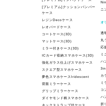
Ni
[プレミアム]クッションバンパー
ニ
ケース
レジンDecoケース
オ
レオパードケース
透
コートケース(3D)
丸
マットケース(3D)
応
ミラー付きケース(3D)
ミ
ICカード収納スマホケース(3D)
ハ
強化ガラス仕上げスマホケース
3
スクエア型スマホケース
カ
夢色スマホケースIridescent
ミ
背面ミラーケース
コ
グリップミラーケース
ハ
ダイヤモンド柄スマホケース
折
ネックストラップ付ケース