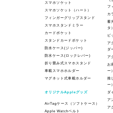
スマホソケット
フ
スマホソケット（ハート）
カ
フィンガーグリップスタンド
蓄
スマホスタンドミラー
タ
カードポケット
ビ
スタンドカードポケット
ア
防水ケース(ジッパー)
ダ
防水ケース(ロックレバー)
ア
折り畳み式スマホスタンド
お
車載スマホホルダー
ー
マグネット式車載ホルダー
推
ー
オリジナルAppleグッズ
ダ
ア
AirTagケース（ソフトケース）
ア
Apple Watchベルト