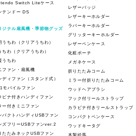
ntendo Switch Liteケース
レザーバッジ
ンテンドー DS
レザーキーホルダー
ラバーキーホルダー
リジナル扇風機・季節物グッズ
グリッターキーホルダー
明うちわ（クリアうちわ）
レザーペンケース
うちわ（クリアうちわ）
化粧ポーチ
援うちわ
メガネケース
ニファン・扇風機
折りたたみコーム
ンディファン（スタンド式）
ミラー付折りたたみコーム
in1モバイルファン
ウッドヘアブラシ
ラビナ付きハンディファン
フック付リールストラップ
ラー付きミニファン
カラビナ付きリールストラップ
ンパクトハンディUSBファン
コンパクトペンケース
ンズフリーUSBファンver.2
ウッドキータグ
りたたみネックUSBファン
木製絵馬