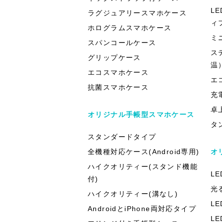
L
ラグジュアリースマホケース
ィ
ホログラムスマホケース
ミ
スパンコールケース
ス
グリップケース
温
エコスマホケース
エ
抗菌スマホケース
充
卓
オリジナル手帳型スマホケース
タ
スタンダードタイプ
全機種対応ケース(Android専用)
オ
ハイクオリティー(スタンド機能
L
付)
光
ハイクオリティー(溝なし)
L
AndroidとiPhone両対応タイプ
L