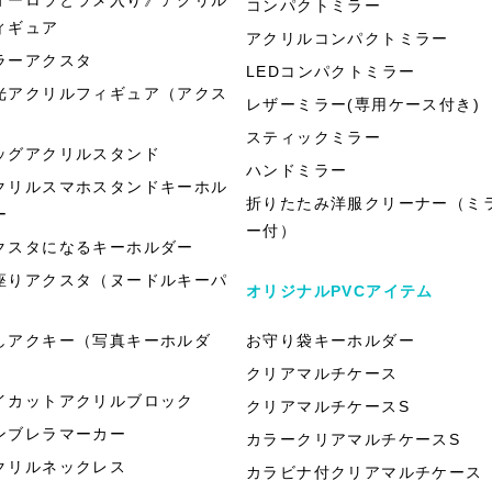
コンパクトミラー
ィギュア
アクリルコンパクトミラー
ラーアクスタ
LEDコンパクトミラー
光アクリルフィギュア（アクス
レザーミラー(専用ケース付き)
）
スティックミラー
ッグアクリルスタンド
ハンドミラー
クリルスマホスタンドキーホル
折りたたみ洋服クリーナー（ミ
ー
ー付）
クスタになるキーホルダー
座りアクスタ（ヌードルキーパ
オリジナルPVCアイテム
）
しアクキー（写真キーホルダ
お守り袋キーホルダー
）
クリアマルチケース
イカットアクリルブロック
クリアマルチケースS
ンブレラマーカー
カラークリアマルチケースS
クリルネックレス
カラビナ付クリアマルチケース