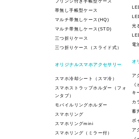
フリンジ付き手帳型ケース
L
帯無し手帳型ケース
L
マルチ帯無しケース(HQ)
光
マルチ帯無しケース(STD)
L
三つ折りケース
電
三つ折りケース（スライド式）
オ
オリジナルスマホアクセサリー
ア
スマホ冷却シート（スマ冷）
《
スマホストラップホルダー（フォ
キ
ンタブ）
カ
モバイルリングホルダー
蓄
スマホリング
ボ
スマホリングmini
ア
スマホリング（ミラー付）
《