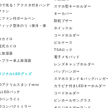
EDで光る！アクスタ付きハンデ
スマホ型キーホルダー
ファン
キーカバー
ニファン付ボールペン
防犯ブザー
ティック型氷のう（保冷・保
ホイッスル
）
コードホルダー
コカイロ
ピルケース
電式カイロ
TSAロック
上加湿器
電子メモパッド
ンブラー卓上加湿器
レンズキャップホルダー
バッグハンガー
リジナルLEDグッズ
スマホスタンド＆バッグハンガ
EDアクリルスタンドmini
カラビナ付きLEDキーホルダー
るLEDバッチ
コードホルダー
EDペンライト
ピンホールサングラス
EDコンパクトミラー
オリジナルガーランド