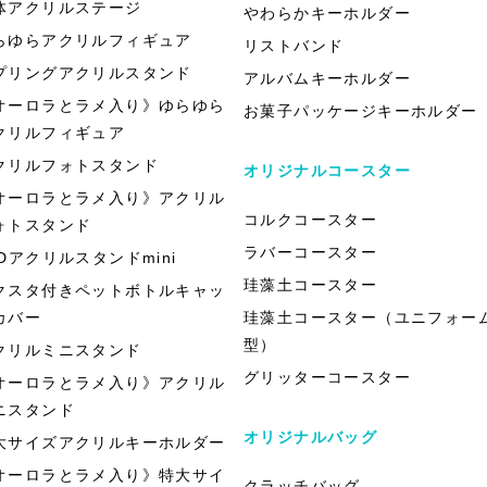
体アクリルステージ
やわらかキーホルダー
らゆらアクリルフィギュア
リストバンド
プリングアクリルスタンド
アルバムキーホルダー
オーロラとラメ入り》ゆらゆら
お菓子パッケージキーホルダー
クリルフィギュア
クリルフォトスタンド
オリジナルコースター
オーロラとラメ入り》アクリル
コルクコースター
ォトスタンド
ラバーコースター
EDアクリルスタンドmini
珪藻土コースター
クスタ付きペットボトルキャッ
カバー
珪藻土コースター（ユニフォー
型）
クリルミニスタンド
グリッターコースター
オーロラとラメ入り》アクリル
ニスタンド
オリジナルバッグ
大サイズアクリルキーホルダー
オーロラとラメ入り》特大サイ
クラッチバッグ