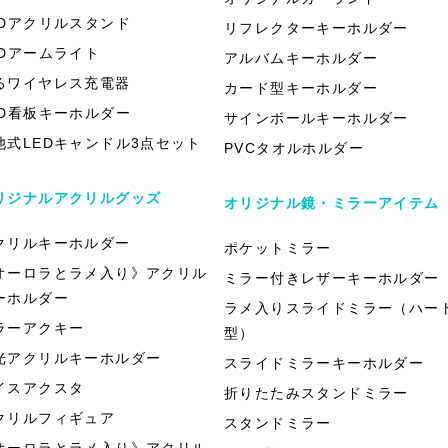
EDアクリルスタンド
リフレクターキーホルダー
EDアームライト
アルバムキーホルダー
るワイヤレス充電器
カード型キーホルダー
ED看板キーホルダー
サインボールキーホルダー
池式LEDキャンドル3点セット
PVCタオルホルダー
リジナルアクリルグッズ
オリジナル鏡・ミラーアイテム
クリルキーホルダー
ポケットミラー
オーロラとラメ入り》アクリル
ミラー付きレザーキーホルダー
ーホルダー
ラメ入りスライドミラー（ハー
ラーアクキー
型）
光アクリルキーホルダー
スライドミラーキーホルダー
イスアクスタ
折りたたみスタンドミラー
クリルフィギュア
スタンドミラー
オーロラとラメ入り》アクリル