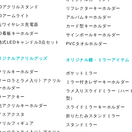
EDアクリルスタンド
リフレクターキーホルダー
EDアームライト
アルバムキーホルダー
るワイヤレス充電器
カード型キーホルダー
ED看板キーホルダー
サインボールキーホルダー
池式LEDキャンドル3点セット
PVCタオルホルダー
リジナルアクリルグッズ
オリジナル鏡・ミラーアイテム
クリルキーホルダー
ポケットミラー
オーロラとラメ入り》アクリル
ミラー付きレザーキーホルダー
ーホルダー
ラメ入りスライドミラー（ハー
ラーアクキー
型）
光アクリルキーホルダー
スライドミラーキーホルダー
イスアクスタ
折りたたみスタンドミラー
クリルフィギュア
スタンドミラー
オーロラとラメ入り》アクリル