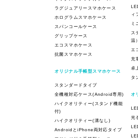
L
ラグジュアリースマホケース
ィ
ホログラムスマホケース
ミ
スパンコールケース
ス
グリップケース
温
エコスマホケース
エ
抗菌スマホケース
充
卓
オリジナル手帳型スマホケース
タ
スタンダードタイプ
全機種対応ケース(Android専用)
オ
ハイクオリティー(スタンド機能
L
付)
光
ハイクオリティー(溝なし)
L
AndroidとiPhone両対応タイプ
L