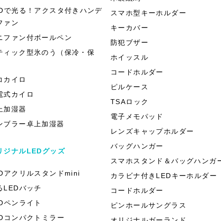
EDで光る！アクスタ付きハンデ
スマホ型キーホルダー
ファン
キーカバー
ニファン付ボールペン
防犯ブザー
ティック型氷のう（保冷・保
ホイッスル
）
コードホルダー
コカイロ
ピルケース
電式カイロ
TSAロック
上加湿器
電子メモパッド
ンブラー卓上加湿器
レンズキャップホルダー
バッグハンガー
リジナルLEDグッズ
スマホスタンド＆バッグハンガ
EDアクリルスタンドmini
カラビナ付きLEDキーホルダー
るLEDバッチ
コードホルダー
EDペンライト
ピンホールサングラス
EDコンパクトミラー
オリジナルガーランド