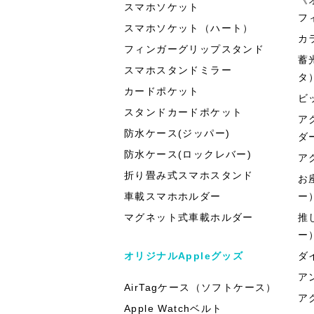
スマホソケット
フ
スマホソケット（ハート）
カ
フィンガーグリップスタンド
蓄
スマホスタンドミラー
タ
カードポケット
ビ
スタンドカードポケット
ア
防水ケース(ジッパー)
ダ
防水ケース(ロックレバー)
ア
折り畳み式スマホスタンド
お
車載スマホホルダー
ー
マグネット式車載ホルダー
推
ー
オリジナルAppleグッズ
ダ
ア
AirTagケース（ソフトケース）
ア
Apple Watchベルト