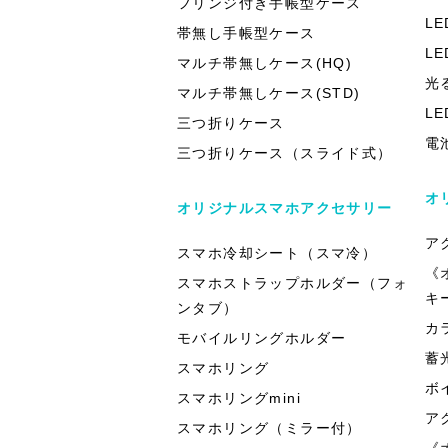
フリンジ付き手帳型ケース
L
帯無し手帳型ケース
L
マルチ帯無しケース(HQ)
光
マルチ帯無しケース(STD)
L
三つ折りケース
電
三つ折りケース（スライド式）
オ
オリジナルスマホアクセサリー
ア
スマホ冷却シート（スマ冷）
《
スマホストラップホルダー（フォ
キ
ンタブ）
カ
モバイルリングホルダー
蓄
スマホリング
ボ
スマホリングmini
ア
スマホリング（ミラー付）
《