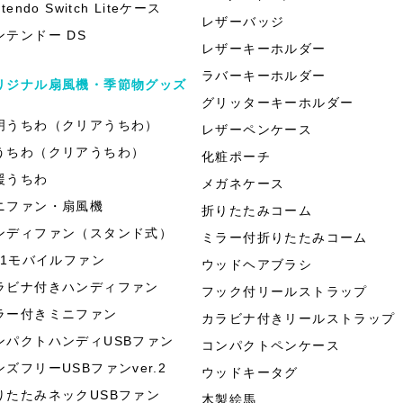
ntendo Switch Liteケース
レザーバッジ
ンテンドー DS
レザーキーホルダー
ラバーキーホルダー
リジナル扇風機・季節物グッズ
グリッターキーホルダー
明うちわ（クリアうちわ）
レザーペンケース
うちわ（クリアうちわ）
化粧ポーチ
援うちわ
メガネケース
ニファン・扇風機
折りたたみコーム
ンディファン（スタンド式）
ミラー付折りたたみコーム
in1モバイルファン
ウッドヘアブラシ
ラビナ付きハンディファン
フック付リールストラップ
ラー付きミニファン
カラビナ付きリールストラップ
ンパクトハンディUSBファン
コンパクトペンケース
ンズフリーUSBファンver.2
ウッドキータグ
りたたみネックUSBファン
木製絵馬