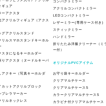
コンパクトミラー
ィギュア
アクリルコンパクトミラー
ラーアクスタ
LEDコンパクトミラー
光アクリルフィギュア（アクス
レザーミラー(専用ケース付き)
）
スティックミラー
ッグアクリルスタンド
ハンドミラー
クリルスマホスタンドキーホル
折りたたみ洋服クリーナー（ミ
ー
ー付）
クスタになるキーホルダー
座りアクスタ（ヌードルキーパ
オリジナルPVCアイテム
）
しアクキー（写真キーホルダ
お守り袋キーホルダー
）
クリアマルチケース
イカットアクリルブロック
クリアマルチケースS
ンブレラマーカー
カラークリアマルチケースS
クリルネックレス
カラビナ付クリアマルチケース