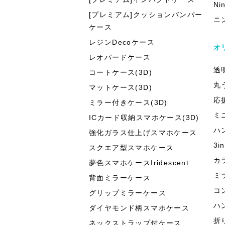
Ni
[プレミアム]クッションバンパー
ニ
ケース
レジンDecoケース
オ
レオパードケース
透
コートケース(3D)
丸
マットケース(3D)
応
ミラー付きケース(3D)
ミ
ICカード収納スマホケース(3D)
ハ
強化ガラス仕上げスマホケース
3
スクエア型スマホケース
カ
夢色スマホケースIridescent
ミ
背面ミラーケース
コ
グリップミラーケース
ハ
ダイヤモンド柄スマホケース
折
ネックストラップ付ケース