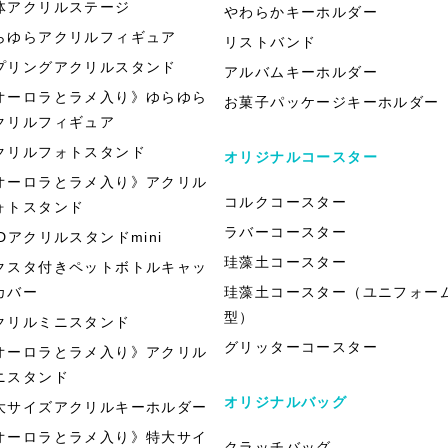
体アクリルステージ
やわらかキーホルダー
らゆらアクリルフィギュア
リストバンド
プリングアクリルスタンド
アルバムキーホルダー
オーロラとラメ入り》ゆらゆら
お菓子パッケージキーホルダー
クリルフィギュア
クリルフォトスタンド
オリジナルコースター
オーロラとラメ入り》アクリル
コルクコースター
ォトスタンド
ラバーコースター
EDアクリルスタンドmini
珪藻土コースター
クスタ付きペットボトルキャッ
カバー
珪藻土コースター（ユニフォー
型）
クリルミニスタンド
グリッターコースター
オーロラとラメ入り》アクリル
ニスタンド
オリジナルバッグ
大サイズアクリルキーホルダー
オーロラとラメ入り》特大サイ
クラッチバッグ