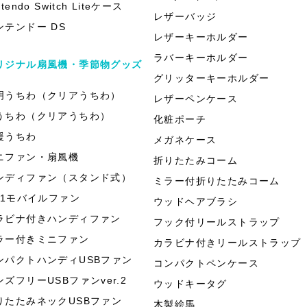
ntendo Switch Liteケース
レザーバッジ
ンテンドー DS
レザーキーホルダー
ラバーキーホルダー
リジナル扇風機・季節物グッズ
グリッターキーホルダー
明うちわ（クリアうちわ）
レザーペンケース
うちわ（クリアうちわ）
化粧ポーチ
援うちわ
メガネケース
ニファン・扇風機
折りたたみコーム
ンディファン（スタンド式）
ミラー付折りたたみコーム
in1モバイルファン
ウッドヘアブラシ
ラビナ付きハンディファン
フック付リールストラップ
ラー付きミニファン
カラビナ付きリールストラップ
ンパクトハンディUSBファン
コンパクトペンケース
ンズフリーUSBファンver.2
ウッドキータグ
りたたみネックUSBファン
木製絵馬