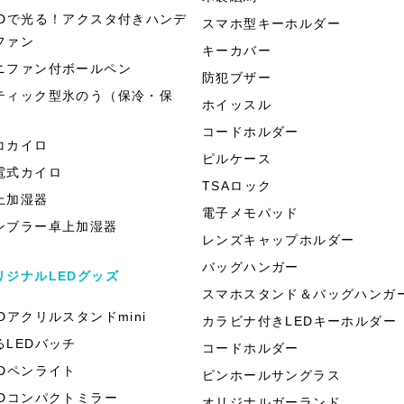
EDで光る！アクスタ付きハンデ
スマホ型キーホルダー
ファン
キーカバー
ニファン付ボールペン
防犯ブザー
ティック型氷のう（保冷・保
ホイッスル
）
コードホルダー
コカイロ
ピルケース
電式カイロ
TSAロック
上加湿器
電子メモパッド
ンブラー卓上加湿器
レンズキャップホルダー
バッグハンガー
リジナルLEDグッズ
スマホスタンド＆バッグハンガ
EDアクリルスタンドmini
カラビナ付きLEDキーホルダー
るLEDバッチ
コードホルダー
EDペンライト
ピンホールサングラス
EDコンパクトミラー
オリジナルガーランド