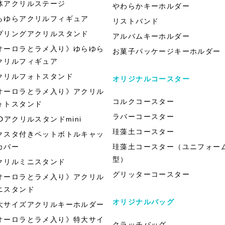
体アクリルステージ
やわらかキーホルダー
らゆらアクリルフィギュア
リストバンド
プリングアクリルスタンド
アルバムキーホルダー
オーロラとラメ入り》ゆらゆら
お菓子パッケージキーホルダー
クリルフィギュア
クリルフォトスタンド
オリジナルコースター
オーロラとラメ入り》アクリル
コルクコースター
ォトスタンド
ラバーコースター
EDアクリルスタンドmini
珪藻土コースター
クスタ付きペットボトルキャッ
カバー
珪藻土コースター（ユニフォー
型）
クリルミニスタンド
グリッターコースター
オーロラとラメ入り》アクリル
ニスタンド
オリジナルバッグ
大サイズアクリルキーホルダー
オーロラとラメ入り》特大サイ
クラッチバッグ