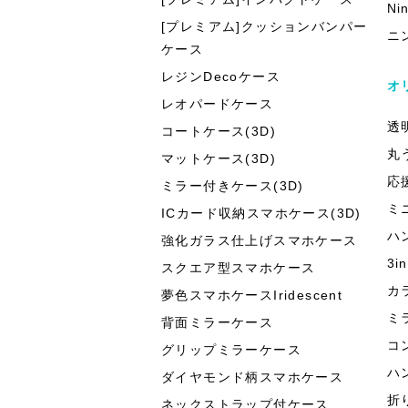
Ni
[プレミアム]クッションバンパー
ニ
ケース
レジンDecoケース
オ
レオパードケース
透
コートケース(3D)
丸
マットケース(3D)
応
ミラー付きケース(3D)
ミ
ICカード収納スマホケース(3D)
ハ
強化ガラス仕上げスマホケース
3
スクエア型スマホケース
カ
夢色スマホケースIridescent
ミ
背面ミラーケース
コ
グリップミラーケース
ハ
ダイヤモンド柄スマホケース
折
ネックストラップ付ケース