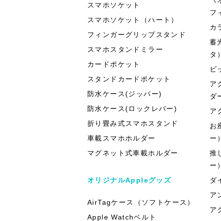
スマホソケット
フ
スマホソケット（ハート）
カ
フィンガーグリップスタンド
蓄
スマホスタンドミラー
タ
カードポケット
ビ
スタンドカードポケット
ア
防水ケース(ジッパー)
ダ
防水ケース(ロックレバー)
ア
折り畳み式スマホスタンド
お
車載スマホホルダー
ー
マグネット式車載ホルダー
推
ー
オリジナルAppleグッズ
ダ
ア
AirTagケース（ソフトケース）
ア
Apple Watchベルト