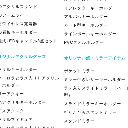
EDアクリルスタンド
リフレクターキーホルダー
EDアームライト
アルバムキーホルダー
るワイヤレス充電器
カード型キーホルダー
ED看板キーホルダー
サインボールキーホルダー
池式LEDキャンドル3点セット
PVCタオルホルダー
リジナルアクリルグッズ
オリジナル鏡・ミラーアイテム
クリルキーホルダー
ポケットミラー
オーロラとラメ入り》アクリル
ミラー付きレザーキーホルダー
ーホルダー
ラメ入りスライドミラー（ハー
ラーアクキー
型）
光アクリルキーホルダー
スライドミラーキーホルダー
イスアクスタ
折りたたみスタンドミラー
クリルフィギュア
スタンドミラー
オーロラとラメ入り》アクリル