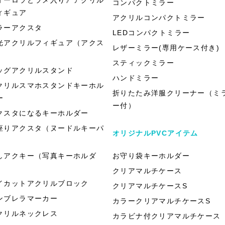
コンパクトミラー
ィギュア
アクリルコンパクトミラー
ラーアクスタ
LEDコンパクトミラー
光アクリルフィギュア（アクス
レザーミラー(専用ケース付き)
）
スティックミラー
ッグアクリルスタンド
ハンドミラー
クリルスマホスタンドキーホル
折りたたみ洋服クリーナー（ミ
ー
ー付）
クスタになるキーホルダー
座りアクスタ（ヌードルキーパ
オリジナルPVCアイテム
）
しアクキー（写真キーホルダ
お守り袋キーホルダー
）
クリアマルチケース
イカットアクリルブロック
クリアマルチケースS
ンブレラマーカー
カラークリアマルチケースS
クリルネックレス
カラビナ付クリアマルチケース