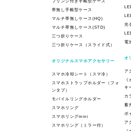
フリンジ付き手帳型ケース
L
帯無し手帳型ケース
L
マルチ帯無しケース(HQ)
光
マルチ帯無しケース(STD)
L
三つ折りケース
電
三つ折りケース（スライド式）
オ
オリジナルスマホアクセサリー
ア
スマホ冷却シート（スマ冷）
《
スマホストラップホルダー（フォ
キ
ンタブ）
カ
モバイルリングホルダー
蓄
スマホリング
ボ
スマホリングmini
ア
スマホリング（ミラー付）
《