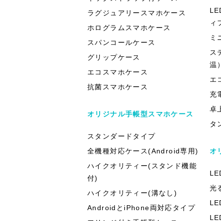
L
ラグジュアリースマホケース
ィ
ホログラムスマホケース
ミ
スパンコールケース
ス
グリップケース
温
エコスマホケース
エ
抗菌スマホケース
充
卓
オリジナル手帳型スマホケース
タ
スタンダードタイプ
全機種対応ケース(Android専用)
オ
ハイクオリティー(スタンド機能
L
付)
光
ハイクオリティー(溝なし)
L
AndroidとiPhone両対応タイプ
L