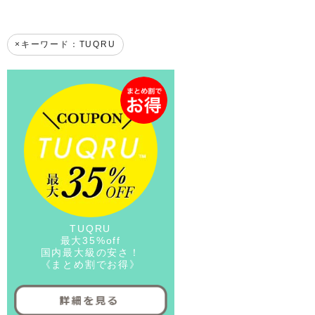
キーワード：TUQRU
TUQRU
最大35%off
国内最大級の安さ！
《まとめ割でお得》