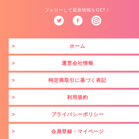
フォローして最新情報をGET！
ホーム
運営会社情報
特定商取引に基づく表記
利用規約
プライバシーポリシー
会員登録・マイページ