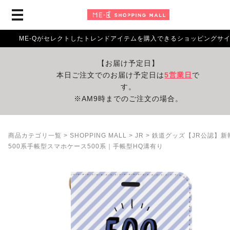
ME-Qがセレクトしたトレンドアイテムを購入できるショッピングサ
【お届け予定日】
本日ご注文でのお届け予定日は
5営業日
で
す。
※AM9時までのご注文の場合。
商品カテゴリ一覧
>
SHOPPING MALL
>
JR
> 鉄道グッズ【JR公認】新
500系手帳型スマホケース500系｜手帳型HQ溝有り