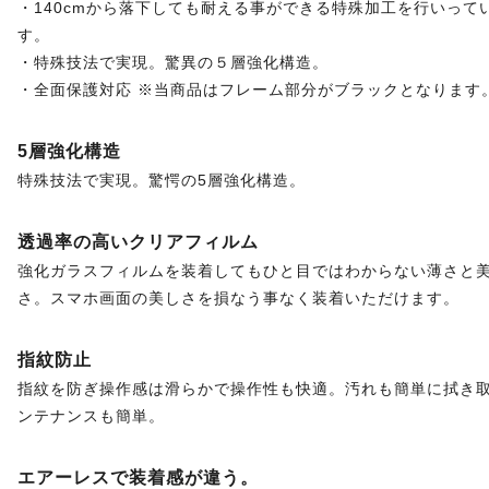
・140cmから落下しても耐える事ができる特殊加工を行いって
す。
・特殊技法で実現。驚異の５層強化構造。
・全面保護対応 ※当商品はフレーム部分がブラックとなります
5層強化構造
特殊技法で実現。驚愕の5層強化構造。
透過率の高いクリアフィルム
強化ガラスフィルムを装着してもひと目ではわからない薄さと
さ。スマホ画面の美しさを損なう事なく装着いただけます。
指紋防止
指紋を防ぎ操作感は滑らかで操作性も快適。汚れも簡単に拭き
ンテナンスも簡単。
エアーレスで装着感が違う。