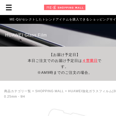
ME-Qがセレクトしたトレンドアイテムを購入できるショッピングサ
HUAWEI Glass Film
【お届け予定日】
本日ご注文でのお届け予定日は
４営業日
で
す。
※AM9時までのご注文の場合。
商品カテゴリ一覧
>
SHOPPING MALL
> HUAWEI強化ガラスフィルム|3
0.25mm・9H