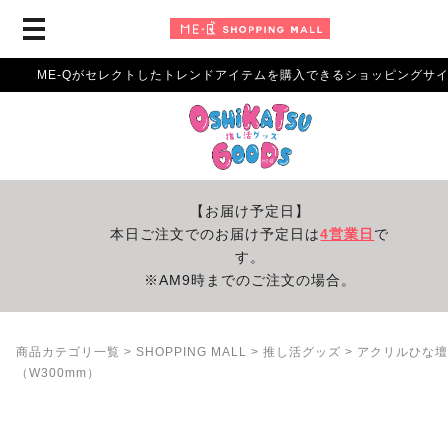
ME-Qがセレクトしたトレンドアイテムを購入できるショッピングサ
【お届け予定日】
本日ご注文でのお届け予定日は
4営業日
で
す。
※AM9時までのご注文の場合。
商品カテゴリ一覧
>
SHOPPING MALL
>
推し活グッズ
> アクリルひな壇
（W300mm）