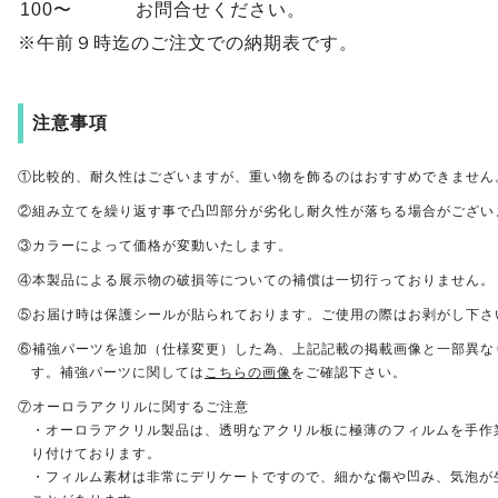
100〜
お問合せください。
※午前９時迄のご注文での納期表です。
注意事項
①比較的、耐久性はございますが、重い物を飾るのはおすすめできません
②組み立てを繰り返す事で凸凹部分が劣化し耐久性が落ちる場合がござい
③カラーによって価格が変動いたします。
④本製品による展示物の破損等についての補償は一切行っておりません。
⑤お届け時は保護シールが貼られております。ご使用の際はお剥がし下さ
⑥補強パーツを追加（仕様変更）した為、上記記載の掲載画像と一部異な
す。補強パーツに関しては
こちらの画像
をご確認下さい。
⑦オーロラアクリルに関するご注意
・オーロラアクリル製品は、透明なアクリル板に極薄のフィルムを手作
り付けております。
・フィルム素材は非常にデリケートですので、細かな傷や凹み、気泡が